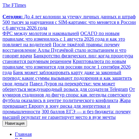
The FTimes
Сегодня:
До 4 лет колонии за утечку личных данных и штраф
500 тысяч за нарушения с SIM-картами: что меняется в России
с 6 августа 2026 года
ФРС между молотом и наковальней
ОСАГО по новым
правилам: что изменилось с 1 августа 2026 года и как это
повлияет на водителей
После тяжёлой травмы: почему
восстановление Аллы Пугачёвой стало испытанием и что
говорят врачи
Банкротство физических лиц: когда процедура
становится разумным решением
Криптовалюта по новым
правилам: что изменится для россиян после 1 сентября 2026
года
Банк может заблокировать карту даже за законный
перевод: какие суммы вызывают подозрения и как защитить
свои деньги
Павел Дуров на перекрёстке: чем может
обернуться международный розыск для создателя Telegram
От
кумиров стадионов до фигур спора: как легенды советского
футбола оказались в центре политического конфликта
Жара
превращает Европу в зону риска для энергетики и
промышленности
300 баллов ЕГЭ — и без бюджета: почему
высший результат не гарантирует место в вузе мечты
Навигация
Главная