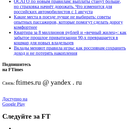
ОСАГО по новым правилам: выплаты станут больше,
но страховка начнёт дорожать. Что изменится для
российских автомобилистов с 1 августа
Какие места в поезде лучше не выбирать: советы
опытных пассажиров, которые помогут сделать дорогу
комфортнее
Квартира за 8 миллионов рублей и «вечный жилец»: как
забытое прошлое приватизации 90-х превращается в
кошмар для новых владельцев
Вклады меняют правила игры: как россиянам сохранить
доход и не потерять накопления
Подпишитесь
на FTimes
ftimes.ru @ yandex . ru
Связь:
Доступно на
Google Play
Следуйте за FT