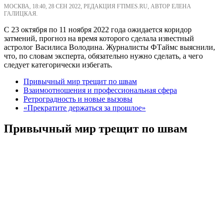
МОСКВА, 18:40, 28 СЕН 2022, РЕДАКЦИЯ FTIMES.RU, АВТОР ЕЛЕНА
ГАЛИЦКАЯ.
С 23 октября по 11 ноября 2022 года ожидается коридор
затмений, прогноз на время которого сделала известный
астролог Василиса Володина. Журналисты ФТаймс выяснили,
что, по словам эксперта, обязательно нужно сделать, а чего
следует категорически избегать.
Привычный мир трещит по швам
Взаимоотношения и профессиональная сфера
Ретроградность и новые вызовы
«Прекратите держаться за прошлое»
Привычный мир трещит по швам