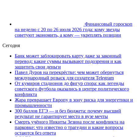
Финансовый гороскоп
на неделю с 20 по 26 июля 2026 года: кому звезды
советуют экономить, а кому — укреплять позиции
Сегодня
Банк может заблокировать карту даже за законный
перевод: какие суммы вызывают подозрения и как
защитить свои деньги
Павел Дуров на перекрёстке: чем может обернуться
международный розыск для создателя Telegram
От кумиров стадионов до фигур спора: как легенды
советского футбола оказались в центре политического
конфликта
Жара превращает Европу в зону риска для энергетики и
промышленности
300 баллов ЕГЭ — и без бюджета: почему высший
результат не гарантирует место в вузе мечты
Смерть учёного Никиты Зезина после конфликта на
парковке: что известно о трагедии и какие вопросы
остаются без ответа