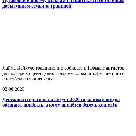
Пугачёвой и почему Максим Галкин оказался главным
добытчиком семьи за границей
Лайма Вайкуле традиционно собирает в Юрмале артистов,
для которых сцена давно стала не только профессией, но и
способом сохранить связь
02.08.2026
Денежный гороскоп на август 2026 года: кому звёзды
обещают прибыль, а кому придётся беречь кошелёк