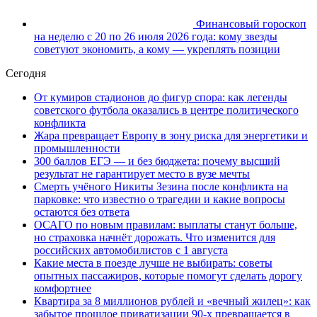
Финансовый гороскоп
на неделю с 20 по 26 июля 2026 года: кому звезды
советуют экономить, а кому — укреплять позиции
Сегодня
От кумиров стадионов до фигур спора: как легенды
советского футбола оказались в центре политического
конфликта
Жара превращает Европу в зону риска для энергетики и
промышленности
300 баллов ЕГЭ — и без бюджета: почему высший
результат не гарантирует место в вузе мечты
Смерть учёного Никиты Зезина после конфликта на
парковке: что известно о трагедии и какие вопросы
остаются без ответа
ОСАГО по новым правилам: выплаты станут больше,
но страховка начнёт дорожать. Что изменится для
российских автомобилистов с 1 августа
Какие места в поезде лучше не выбирать: советы
опытных пассажиров, которые помогут сделать дорогу
комфортнее
Квартира за 8 миллионов рублей и «вечный жилец»: как
забытое прошлое приватизации 90-х превращается в