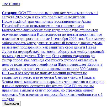
The FTimes
Сегодня:
ОСАГО по новым правилам: что изменилось с 1
августа 2026 года и как это повлияет на водителей
После тяжёлой травмы: почему восстановление Аллы
Пугачёвой стало испытанием и что говорят врачи
Банкротство физических лиц: когда процедура становится
разумным решением
Криптовалюта по новым правилам: что
изменится для россиян после 1 сентября 2026 года
Банк может
заблокировать карту даже за законный перевод: какие суммы
вызывают подозрения и как защитить свои деньги
Павел
Дуров на перекрёстке: чем может обернуться международный
розыск для создателя Telegram
От кумиров стадионов до
фигур спора: как легенды советского футбола оказались в
центре политического конфликта
Жара превращает Европу в
зону риска для энергетики и промышленности
300 баллов
ЕГЭ — и без бюджета: почему высший результат не
гарантирует место в вузе мечты
Смерть учёного Никиты
Зезина после конфликта на парковке: что известно о трагедии
и какие вопросы остаются без ответа
ОСАГО по новым
правилам: выплаты станут больше, но страховка начнёт
дорожать. Что изменится для российских автомобилистов с 1
августа
Навигация