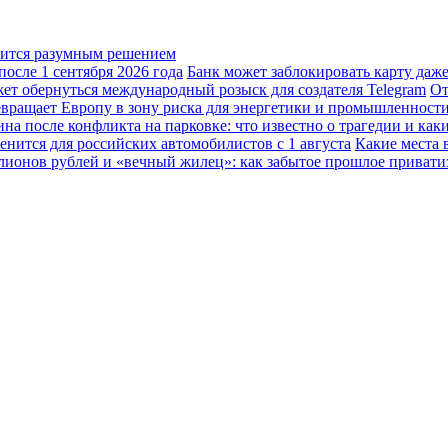
овится разумным решением
осле 1 сентября 2026 года
Банк может заблокировать карту даж
жет обернуться международный розыск для создателя Telegram
От
вращает Европу в зону риска для энергетики и промышленност
а после конфликта на парковке: что известно о трагедии и каки
енится для российских автомобилистов с 1 августа
Какие места 
лионов рублей и «вечный жилец»: как забытое прошлое привати