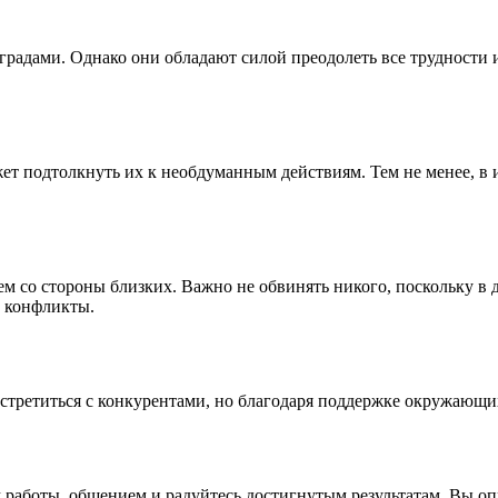
радами. Однако они обладают силой преодолеть все трудности и
жет подтолкнуть их к необдуманным действиям. Тем не менее, в
м со стороны близких. Важно не обвинять никого, поскольку в
е конфликты.
встретиться с конкурентами, но благодаря поддержке окружающих
 работы, общением и радуйтесь достигнутым результатам. Вы оп