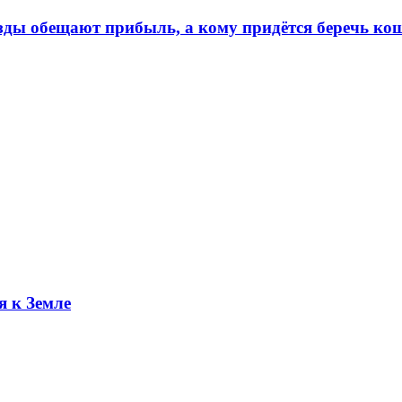
ёзды обещают прибыль, а кому придётся беречь ко
я к Земле