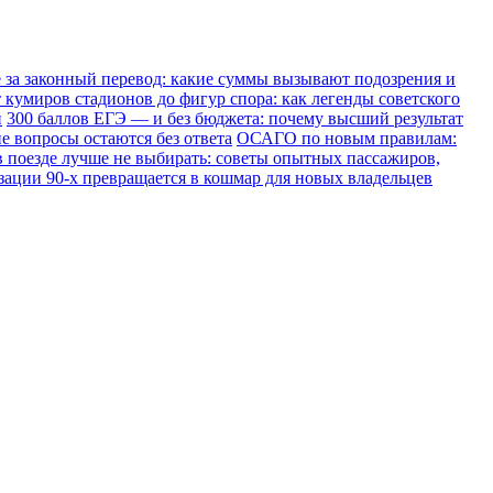
е за законный перевод: какие суммы вызывают подозрения и
 кумиров стадионов до фигур спора: как легенды советского
и
300 баллов ЕГЭ — и без бюджета: почему высший результат
е вопросы остаются без ответа
ОСАГО по новым правилам:
в поезде лучше не выбирать: советы опытных пассажиров,
зации 90-х превращается в кошмар для новых владельцев