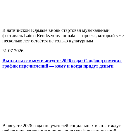
В латвийской Юрмале вновь стартовал музыкальный
фестиваль Laima Rendezvous Jurmala — проект, который уже
несколько лет остаётся не только культурным
31.07.2026
Выплаты семьям в августе 2026 года: Соцфонд изменил
график перечислений — кому и когда придут деньги
В августе 2026 года получателей социальных выплат ждут
небольшие изменения в привычном графике зачислений.