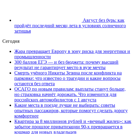
Август без бурь: как
пройдёт последний месяц лета в условиях солнечного
затишья
Сегодня
Жара превращает Европу в зону риска для энергетики и
промышленности
300 баллов ЕГЭ — и без бюджета: почему высший
результат не гарантирует место в вузе мечты
Смерть учёного Никиты Зезина после конфликта на
парковке: что известно о трагедии и какие вопросы
остаются без ответа
ОСАГО по новым правилам: выплаты станут больше,
но страховка начнёт дорожать. Что изменится для
российских автомобилистов с 1 августа
Какие места в поезде лучше не выбирать: советы
опытных пассажиров, которые помогут сделать дорогу
комфортнее
Квартира за 8 миллионов рублей и «вечный жилец»: как
забытое прошлое приватизации 90-х превращается в
кошмар для новых владельцев