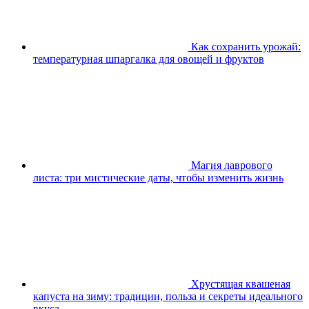
Как сохранить урожай:
температурная шпаргалка для овощей и фруктов
Магия лаврового
листа: три мистические даты, чтобы изменить жизнь
Хрустящая квашеная
капуста на зиму: традиции, польза и секреты идеального
вкуса