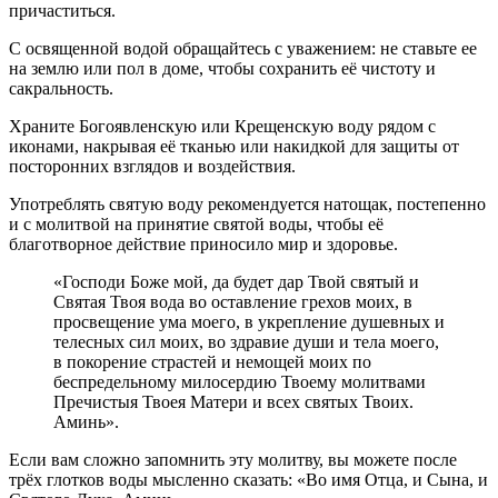
причаститься.
С освященной водой обращайтесь с уважением: не ставьте ее
на землю или пол в доме, чтобы сохранить её чистоту и
сакральность.
Храните Богоявленскую или Крещенскую воду рядом с
иконами, накрывая её тканью или накидкой для защиты от
посторонних взглядов и воздействия.
Употреблять святую воду рекомендуется натощак, постепенно
и с молитвой на принятие святой воды, чтобы её
благотворное действие приносило мир и здоровье.
«Господи Боже мой, да будет дар Твой святый и
Святая Твоя вода во оставление грехов моих, в
просвещение ума моего, в укрепление душевных и
телесных сил моих, во здравие души и тела моего,
в покорение страстей и немощей моих по
беспредельному милосердию Твоему молитвами
Пречистыя Твоея Матери и всех святых Твоих.
Аминь».
Если вам сложно запомнить эту молитву, вы можете после
трёх глотков воды мысленно сказать: «Во имя Отца, и Сына, и