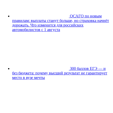
ОСАГО по новым
правилам: выплаты станут больше, но страховка начнёт
дорожать. Что изменится для российских
автомобилистов с 1 августа
300 баллов ЕГЭ — и
без бюджета: почему высший результат не гарантирует
место в вузе мечты