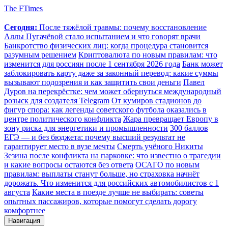
The FTimes
Сегодня:
После тяжёлой травмы: почему восстановление
Аллы Пугачёвой стало испытанием и что говорят врачи
Банкротство физических лиц: когда процедура становится
разумным решением
Криптовалюта по новым правилам: что
изменится для россиян после 1 сентября 2026 года
Банк может
заблокировать карту даже за законный перевод: какие суммы
вызывают подозрения и как защитить свои деньги
Павел
Дуров на перекрёстке: чем может обернуться международный
розыск для создателя Telegram
От кумиров стадионов до
фигур спора: как легенды советского футбола оказались в
центре политического конфликта
Жара превращает Европу в
зону риска для энергетики и промышленности
300 баллов
ЕГЭ — и без бюджета: почему высший результат не
гарантирует место в вузе мечты
Смерть учёного Никиты
Зезина после конфликта на парковке: что известно о трагедии
и какие вопросы остаются без ответа
ОСАГО по новым
правилам: выплаты станут больше, но страховка начнёт
дорожать. Что изменится для российских автомобилистов с 1
августа
Какие места в поезде лучше не выбирать: советы
опытных пассажиров, которые помогут сделать дорогу
комфортнее
Навигация