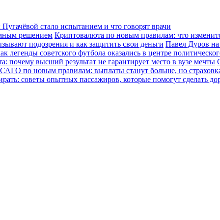
Пугачёвой стало испытанием и что говорят врачи
зумным решением
Криптовалюта по новым правилам: что изменится
ызывают подозрения и как защитить свои деньги
Павел Дуров на
ак легенды советского футбола оказались в центре политическо
а: почему высший результат не гарантирует место в вузе мечты
САГО по новым правилам: выплаты станут больше, но страховка
ирать: советы опытных пассажиров, которые помогут сделать до