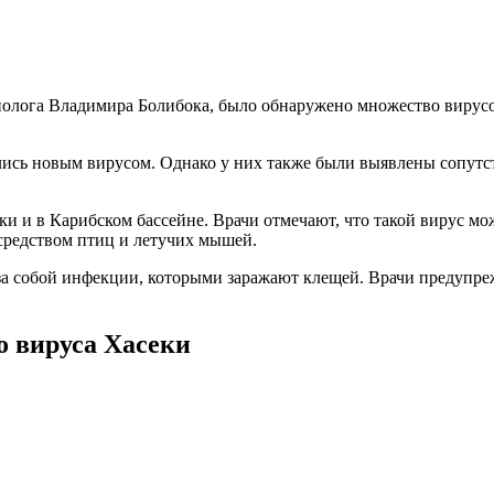
олога Владимира Болибока, было обнаружено множество вирусов
лись новым вирусом. Однако у них также были выявлены сопут
и и в Карибском бассейне. Врачи отмечают, что такой вирус мож
осредством птиц и летучих мышей.
за собой инфекции, которыми заражают клещей. Врачи предупр
о вируса Хасеки