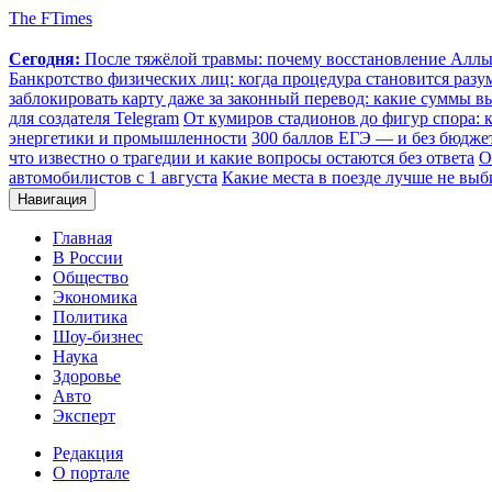
The FTimes
Сегодня:
После тяжёлой травмы: почему восстановление Аллы 
Банкротство физических лиц: когда процедура становится ра
заблокировать карту даже за законный перевод: какие суммы в
для создателя Telegram
От кумиров стадионов до фигур спора: к
энергетики и промышленности
300 баллов ЕГЭ — и без бюджет
что известно о трагедии и какие вопросы остаются без ответа
О
автомобилистов с 1 августа
Какие места в поезде лучше не выб
Навигация
Главная
В России
Общество
Экономика
Политика
Шоу-бизнес
Наука
Здоровье
Авто
Эксперт
Редакция
О портале