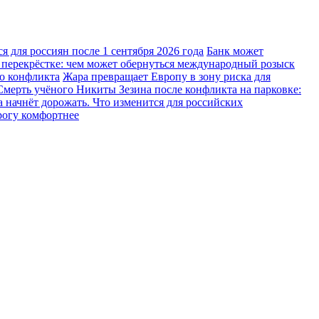
 для россиян после 1 сентября 2026 года
Банк может
 перекрёстке: чем может обернуться международный розыск
го конфликта
Жара превращает Европу в зону риска для
Смерть учёного Никиты Зезина после конфликта на парковке:
 начнёт дорожать. Что изменится для российских
рогу комфортнее