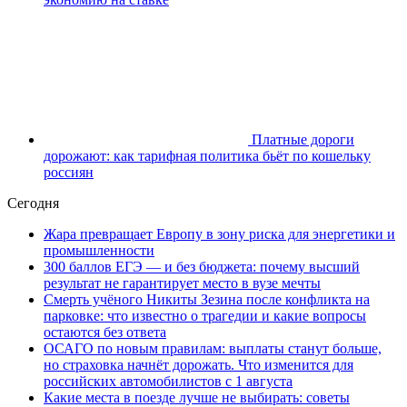
Платные дороги
дорожают: как тарифная политика бьёт по кошельку
россиян
Сегодня
Жара превращает Европу в зону риска для энергетики и
промышленности
300 баллов ЕГЭ — и без бюджета: почему высший
результат не гарантирует место в вузе мечты
Смерть учёного Никиты Зезина после конфликта на
парковке: что известно о трагедии и какие вопросы
остаются без ответа
ОСАГО по новым правилам: выплаты станут больше,
но страховка начнёт дорожать. Что изменится для
российских автомобилистов с 1 августа
Какие места в поезде лучше не выбирать: советы