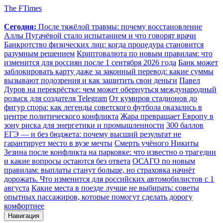
The FTimes
Сегодня:
После тяжёлой травмы: почему восстановление
Аллы Пугачёвой стало испытанием и что говорят врачи
Банкротство физических лиц: когда процедура становится
разумным решением
Криптовалюта по новым правилам: что
изменится для россиян после 1 сентября 2026 года
Банк может
заблокировать карту даже за законный перевод: какие суммы
вызывают подозрения и как защитить свои деньги
Павел
Дуров на перекрёстке: чем может обернуться международный
розыск для создателя Telegram
От кумиров стадионов до
фигур спора: как легенды советского футбола оказались в
центре политического конфликта
Жара превращает Европу в
зону риска для энергетики и промышленности
300 баллов
ЕГЭ — и без бюджета: почему высший результат не
гарантирует место в вузе мечты
Смерть учёного Никиты
Зезина после конфликта на парковке: что известно о трагедии
и какие вопросы остаются без ответа
ОСАГО по новым
правилам: выплаты станут больше, но страховка начнёт
дорожать. Что изменится для российских автомобилистов с 1
августа
Какие места в поезде лучше не выбирать: советы
опытных пассажиров, которые помогут сделать дорогу
комфортнее
Навигация