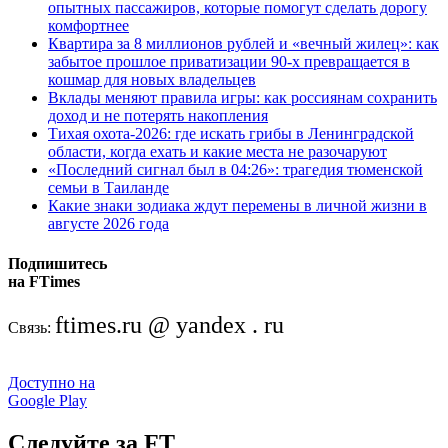
опытных пассажиров, которые помогут сделать дорогу
комфортнее
Квартира за 8 миллионов рублей и «вечный жилец»: как
забытое прошлое приватизации 90-х превращается в
кошмар для новых владельцев
Вклады меняют правила игры: как россиянам сохранить
доход и не потерять накопления
Тихая охота-2026: где искать грибы в Ленинградской
области, когда ехать и какие места не разочаруют
«Последний сигнал был в 04:26»: трагедия тюменской
семьи в Таиланде
Какие знаки зодиака ждут перемены в личной жизни в
августе 2026 года
Подпишитесь
на FTimes
ftimes.ru @ yandex . ru
Связь:
Доступно на
Google Play
Следуйте за FT