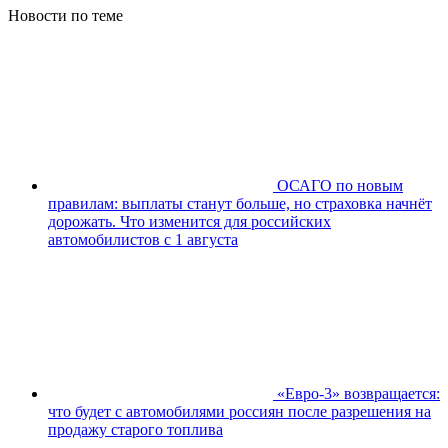
Новости по теме
ОСАГО по новым
правилам: выплаты станут больше, но страховка начнёт
дорожать. Что изменится для российских
автомобилистов с 1 августа
«Евро-3» возвращается:
что будет с автомобилями россиян после разрешения на
продажу старого топлива