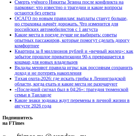
Смерть учёного Никиты Зезина после конфликта на
парковке: что известно о трагедии и какие вопросы
остаются без ответа
ОСАГО по новым правилам: выплаты станут больше,
но страховка начнёт дорожать. Что изменится для
российских автомобилистов с 1 августа
Какие места в поезде лучше не выбирать: советы
опытных пассажиров, которые помогут сделать дорогу
комфортнее
Квартира за 8 миллионов рублей и «вечный жилец»: как
забытое прошлое приватизации 90-х превращается в
кошмар для новых владельцев
Вклады меняют правила игры: как россиянам сохранить
доход и не потерять накопления
Тихая охота-2026: где искать грибы в Ленинградской
области, когда ехать и какие места не разочаруют
«Последний сигнал был в 04:26»: трагедия тюменской
семьи в Таиланде
Какие знаки зодиака ждут перемены в личной жизни в
августе 2026 года
Подпишитесь
на FTimes