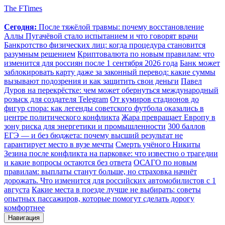
The FTimes
Сегодня:
После тяжёлой травмы: почему восстановление
Аллы Пугачёвой стало испытанием и что говорят врачи
Банкротство физических лиц: когда процедура становится
разумным решением
Криптовалюта по новым правилам: что
изменится для россиян после 1 сентября 2026 года
Банк может
заблокировать карту даже за законный перевод: какие суммы
вызывают подозрения и как защитить свои деньги
Павел
Дуров на перекрёстке: чем может обернуться международный
розыск для создателя Telegram
От кумиров стадионов до
фигур спора: как легенды советского футбола оказались в
центре политического конфликта
Жара превращает Европу в
зону риска для энергетики и промышленности
300 баллов
ЕГЭ — и без бюджета: почему высший результат не
гарантирует место в вузе мечты
Смерть учёного Никиты
Зезина после конфликта на парковке: что известно о трагедии
и какие вопросы остаются без ответа
ОСАГО по новым
правилам: выплаты станут больше, но страховка начнёт
дорожать. Что изменится для российских автомобилистов с 1
августа
Какие места в поезде лучше не выбирать: советы
опытных пассажиров, которые помогут сделать дорогу
комфортнее
Навигация