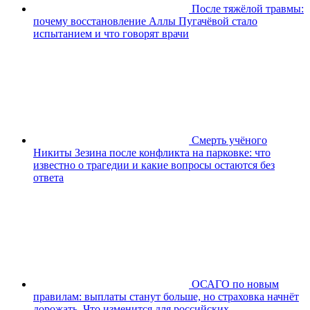
После тяжёлой травмы:
почему восстановление Аллы Пугачёвой стало
испытанием и что говорят врачи
Смерть учёного
Никиты Зезина после конфликта на парковке: что
известно о трагедии и какие вопросы остаются без
ответа
ОСАГО по новым
правилам: выплаты станут больше, но страховка начнёт
дорожать. Что изменится для российских