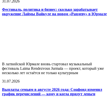
31.07.2026
Фестиваль, политика и бизнес: сколько зарабатывает
окружение Лаймы Вайкуле на новом «Рандеву» в Юрмале
В латвийской Юрмале вновь стартовал музыкальный
фестиваль Laima Rendezvous Jurmala — проект, который уже
несколько лет остаётся не только культурным
31.07.2026
Выплаты семьям в августе 2026 года: Соцфонд изменил
график перечислений — кому и когда придут деньги