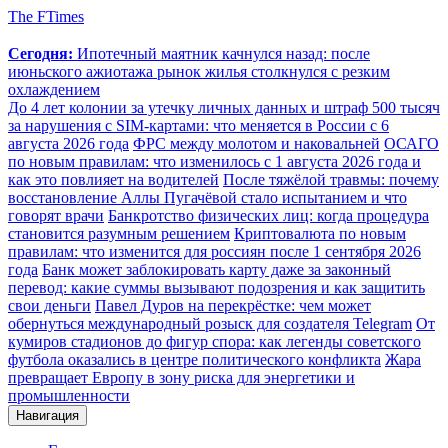
The FTimes
Сегодня:
Ипотечный маятник качнулся назад: после
июньского ажиотажа рынок жилья столкнулся с резким
охлаждением
До 4 лет колонии за утечку личных данных и штраф 500 тысяч
за нарушения с SIM-картами: что меняется в России с 6
августа 2026 года
ФРС между молотом и наковальней
ОСАГО
по новым правилам: что изменилось с 1 августа 2026 года и
как это повлияет на водителей
После тяжёлой травмы: почему
восстановление Аллы Пугачёвой стало испытанием и что
говорят врачи
Банкротство физических лиц: когда процедура
становится разумным решением
Криптовалюта по новым
правилам: что изменится для россиян после 1 сентября 2026
года
Банк может заблокировать карту даже за законный
перевод: какие суммы вызывают подозрения и как защитить
свои деньги
Павел Дуров на перекрёстке: чем может
обернуться международный розыск для создателя Telegram
От
кумиров стадионов до фигур спора: как легенды советского
футбола оказались в центре политического конфликта
Жара
превращает Европу в зону риска для энергетики и
промышленности
Навигация