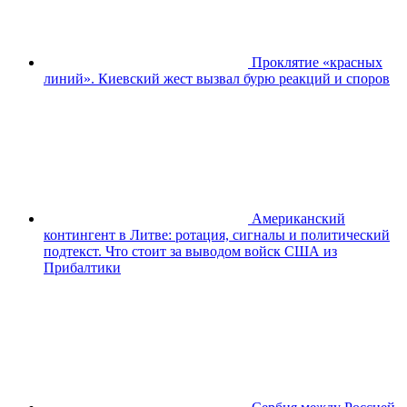
Проклятие «красных
линий». Киевский жест вызвал бурю реакций и споров
Американский
контингент в Литве: ротация, сигналы и политический
подтекст. Что стоит за выводом войск США из
Прибалтики