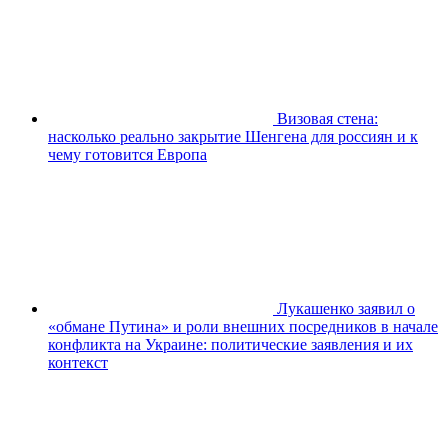
Визовая стена:
насколько реально закрытие Шенгена для россиян и к
чему готовится Европа
Лукашенко заявил о
«обмане Путина» и роли внешних посредников в начале
конфликта на Украине: политические заявления и их
контекст