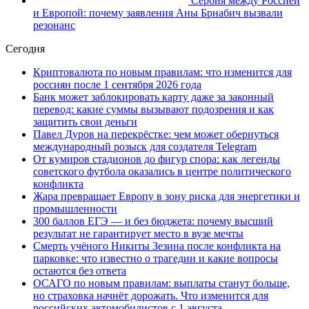
Сербия между Россией
и Европой: почему заявления Аны Брнабич вызвали
резонанс
Сегодня
Криптовалюта по новым правилам: что изменится для
россиян после 1 сентября 2026 года
Банк может заблокировать карту даже за законный
перевод: какие суммы вызывают подозрения и как
защитить свои деньги
Павел Дуров на перекрёстке: чем может обернуться
международный розыск для создателя Telegram
От кумиров стадионов до фигур спора: как легенды
советского футбола оказались в центре политического
конфликта
Жара превращает Европу в зону риска для энергетики и
промышленности
300 баллов ЕГЭ — и без бюджета: почему высший
результат не гарантирует место в вузе мечты
Смерть учёного Никиты Зезина после конфликта на
парковке: что известно о трагедии и какие вопросы
остаются без ответа
ОСАГО по новым правилам: выплаты станут больше,
но страховка начнёт дорожать. Что изменится для
российских автомобилистов с 1 августа