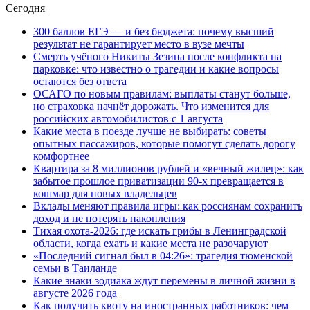
Сегодня
300 баллов ЕГЭ — и без бюджета: почему высший
результат не гарантирует место в вузе мечты
Смерть учёного Никиты Зезина после конфликта на
парковке: что известно о трагедии и какие вопросы
остаются без ответа
ОСАГО по новым правилам: выплаты станут больше,
но страховка начнёт дорожать. Что изменится для
российских автомобилистов с 1 августа
Какие места в поезде лучше не выбирать: советы
опытных пассажиров, которые помогут сделать дорогу
комфортнее
Квартира за 8 миллионов рублей и «вечный жилец»: как
забытое прошлое приватизации 90-х превращается в
кошмар для новых владельцев
Вклады меняют правила игры: как россиянам сохранить
доход и не потерять накопления
Тихая охота-2026: где искать грибы в Ленинградской
области, когда ехать и какие места не разочаруют
«Последний сигнал был в 04:26»: трагедия тюменской
семьи в Таиланде
Какие знаки зодиака ждут перемены в личной жизни в
августе 2026 года
Как получить квоту на иностранных работников: чем