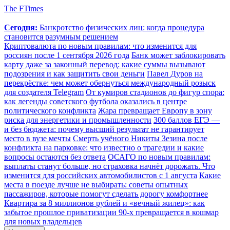
The FTimes
Сегодня:
Банкротство физических лиц: когда процедура
становится разумным решением
Криптовалюта по новым правилам: что изменится для
россиян после 1 сентября 2026 года
Банк может заблокировать
карту даже за законный перевод: какие суммы вызывают
подозрения и как защитить свои деньги
Павел Дуров на
перекрёстке: чем может обернуться международный розыск
для создателя Telegram
От кумиров стадионов до фигур спора:
как легенды советского футбола оказались в центре
политического конфликта
Жара превращает Европу в зону
риска для энергетики и промышленности
300 баллов ЕГЭ —
и без бюджета: почему высший результат не гарантирует
место в вузе мечты
Смерть учёного Никиты Зезина после
конфликта на парковке: что известно о трагедии и какие
вопросы остаются без ответа
ОСАГО по новым правилам:
выплаты станут больше, но страховка начнёт дорожать. Что
изменится для российских автомобилистов с 1 августа
Какие
места в поезде лучше не выбирать: советы опытных
пассажиров, которые помогут сделать дорогу комфортнее
Квартира за 8 миллионов рублей и «вечный жилец»: как
забытое прошлое приватизации 90-х превращается в кошмар
для новых владельцев