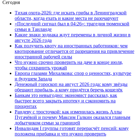
Сегодня
Тихая охота-2026: где искать грибы в Ленинградской
области, когда ехать и какие места не разочаруют
«Последний сигнал был в 04:26»: трагедия тюменской
семьи в Таиланде
Какие знаки зодиака ждут перемены в личной жизни в
августе 2026 года
Как получить квоту на иностранных работников: чем
квотирование отличается от разрешения на привлечение
иностранной рабочей силы
Что нужно срочно проверить на даче в конце июля,
чтобы сохранить урожай
Европа глазами Михалкова: спор о ценностях, культуре
и будущем Запада
Денежный гороскоп на август 2026 года: кому звёзды
обещают прибыль, а кому придётся беречь кошелёк
Банкам это невыгодно: экономист рассказал, как
быстрее всего закрыть ипотеку и сэкономить на
процентах
Рандеву с тросточкой: как изменилась жизнь Аллы
Пугачёвой и почему Максим Галкин оказался главным
добытчиком семьи за границей
Инвалидам I группы готовят перерасчёт пенсий: кому
положена прибавка и что нужно проверить