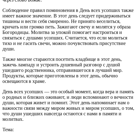
Соблюдение правил поминовения в День всех усопших также
имеет важное значение. В этот день следует придерживаться
тишины и вести себя смиренно. Не принято веселиться,
кричать или громко петь. Зажигают свечу и молятся у образа
Богородицы. Молитва за упокой помогает настроиться и
связаться с душами усопших. Считается, что если молиться
тихо и не гасить свечи, можно почувствовать присутствие
души.
Также многие стараются посетить кладбище в этот день,
зажечь лампаду и устроить душевный разговор с душой
ушедшего родственника, отправившегося в лучший мир.
Продукты, которые приготовлены в этот день, обычно
освещаются в храме.
День всех усопших — это особый момент, когда вера и память
о родных и близких оживают, и люди вспоминают о вечности
души, которая живет и помнит. Этот день напоминает нам о
важности связи между миром живых и миром усопших, о том,
что души ушедших навсегда остаются с нами в памяти и
молитвах.
Тема: