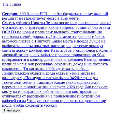
The FTimes
Сегодня:
300 баллов ЕГЭ — и без бюджета: почему высший
результат не гарантирует место в вузе мечты
Смерть учёного Никиты Зезина после конфликта на парковке:
что известно о трагедии и какие вопросы остаются без ответа
ОСАГО по новым правилам: выплаты станут больше, но
страховка начнёт дорожать. Что изменится для российских
автомобилистов с 1 августа
Какие места в поезде лучше не
выбирать: советы опытных пассажиров, которые помогут
сделать дорогу комфортнее
Квартира за 8 миллионов рублей и
«вечный жилец»: как забытое прошлое приватизации 90-х
превращается в кошмар для новых владельцев
Вклады меняют
правила игры: как россиянам сохранить доход и не потерять
накопления
Тихая охота-2026: где искать грибы в
Ленинградской области, когда ехать и какие места не
разочаруют
«Последний сигнал был в 04:26»: трагедия
тюменской семьи в Таиланде
Какие знаки зодиака ждут
перемены в личной жизни в августе 2026 года
Как получить
квоту на иностранных работников: чем квотирование
отличается от разрешения на привлечение иностранной
рабочей силы
Что нужно срочно проверить на даче в конце
июля, чтобы сохранить урожай
Навигация