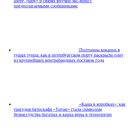
азоте, «шоу» и связях внучки экс-мэра с
предполагаемыми сообщниками
Полтонны кокаина в
тушах тунца: как в петербургском порту раскрыли одну
из крупнейших контрабандных поставок года
«Каша в коробках»: как
трагедия батискафа «Титан» стала символом
безрассудства богатых и краха веры в технологии