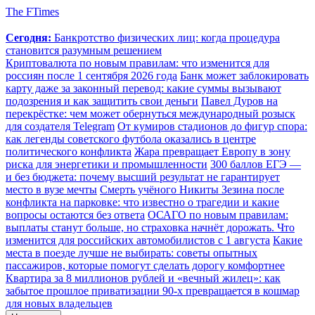
The FTimes
Сегодня:
Банкротство физических лиц: когда процедура
становится разумным решением
Криптовалюта по новым правилам: что изменится для
россиян после 1 сентября 2026 года
Банк может заблокировать
карту даже за законный перевод: какие суммы вызывают
подозрения и как защитить свои деньги
Павел Дуров на
перекрёстке: чем может обернуться международный розыск
для создателя Telegram
От кумиров стадионов до фигур спора:
как легенды советского футбола оказались в центре
политического конфликта
Жара превращает Европу в зону
риска для энергетики и промышленности
300 баллов ЕГЭ —
и без бюджета: почему высший результат не гарантирует
место в вузе мечты
Смерть учёного Никиты Зезина после
конфликта на парковке: что известно о трагедии и какие
вопросы остаются без ответа
ОСАГО по новым правилам:
выплаты станут больше, но страховка начнёт дорожать. Что
изменится для российских автомобилистов с 1 августа
Какие
места в поезде лучше не выбирать: советы опытных
пассажиров, которые помогут сделать дорогу комфортнее
Квартира за 8 миллионов рублей и «вечный жилец»: как
забытое прошлое приватизации 90-х превращается в кошмар
для новых владельцев