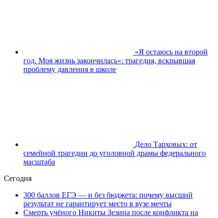
«Я остаюсь на второй
год. Моя жизнь закончилась»: трагедия, вскрывшая
проблему давления в школе
Дело Тарховых: от
семейной трагедии до уголовной драмы федерального
масштаба
Сегодня
300 баллов ЕГЭ — и без бюджета: почему высший
результат не гарантирует место в вузе мечты
Смерть учёного Никиты Зезина после конфликта на