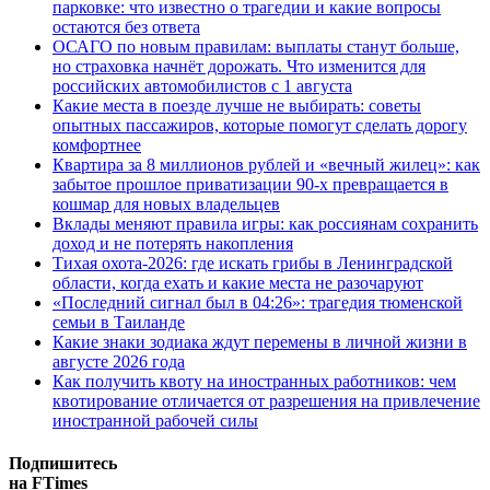
парковке: что известно о трагедии и какие вопросы
остаются без ответа
ОСАГО по новым правилам: выплаты станут больше,
но страховка начнёт дорожать. Что изменится для
российских автомобилистов с 1 августа
Какие места в поезде лучше не выбирать: советы
опытных пассажиров, которые помогут сделать дорогу
комфортнее
Квартира за 8 миллионов рублей и «вечный жилец»: как
забытое прошлое приватизации 90-х превращается в
кошмар для новых владельцев
Вклады меняют правила игры: как россиянам сохранить
доход и не потерять накопления
Тихая охота-2026: где искать грибы в Ленинградской
области, когда ехать и какие места не разочаруют
«Последний сигнал был в 04:26»: трагедия тюменской
семьи в Таиланде
Какие знаки зодиака ждут перемены в личной жизни в
августе 2026 года
Как получить квоту на иностранных работников: чем
квотирование отличается от разрешения на привлечение
иностранной рабочей силы
Подпишитесь
на FTimes