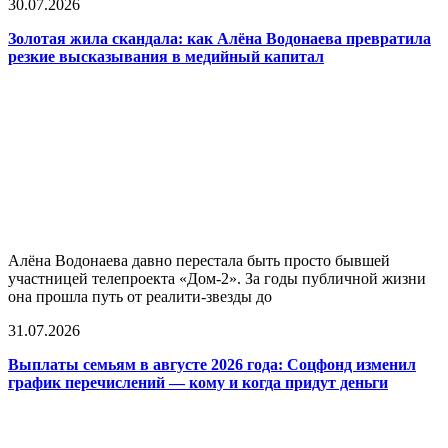
30.07.2026
Золотая жила скандала: как Алёна Водонаева превратила
резкие высказывания в медийный капитал
Алёна Водонаева давно перестала быть просто бывшей
участницей телепроекта «Дом-2». За годы публичной жизни
она прошла путь от реалити-звезды до
31.07.2026
Выплаты семьям в августе 2026 года: Соцфонд изменил
график перечислений — кому и когда придут деньги