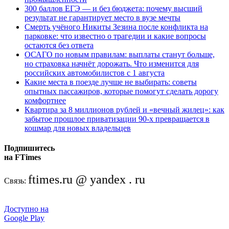
300 баллов ЕГЭ — и без бюджета: почему высший
результат не гарантирует место в вузе мечты
Смерть учёного Никиты Зезина после конфликта на
парковке: что известно о трагедии и какие вопросы
остаются без ответа
ОСАГО по новым правилам: выплаты станут больше,
но страховка начнёт дорожать. Что изменится для
российских автомобилистов с 1 августа
Какие места в поезде лучше не выбирать: советы
опытных пассажиров, которые помогут сделать дорогу
комфортнее
Квартира за 8 миллионов рублей и «вечный жилец»: как
забытое прошлое приватизации 90-х превращается в
кошмар для новых владельцев
Подпишитесь
на FTimes
ftimes.ru @ yandex . ru
Связь:
Доступно на
Google Play