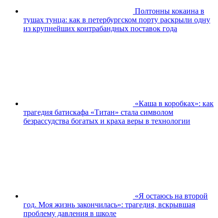
Полтонны кокаина в
тушах тунца: как в петербургском порту раскрыли одну
из крупнейших контрабандных поставок года
«Каша в коробках»: как
трагедия батискафа «Титан» стала символом
безрассудства богатых и краха веры в технологии
«Я остаюсь на второй
год. Моя жизнь закончилась»: трагедия, вскрывшая
проблему давления в школе