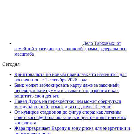
Дело Тарховых: от
семейной трагедии до уголовной драмы федерального
масштаба
Сегодня
Криптовалюта по новым правилам: что изменится для
россиян после 1 сентября 2026 года
Банк может заблокировать карту даже за законный
перевод: какие суммы вызывают подозрения и как
защитить свои деньги
Павел Дуров на перекрёстке: чем может обернуться
международный розыск для создателя Telegram
От кумиров стадионов до фигур спора: как легенды
советского футбола оказались в центре политического
конфликта
Жара превращает Европу в зону риска для энергетики и
промышленности