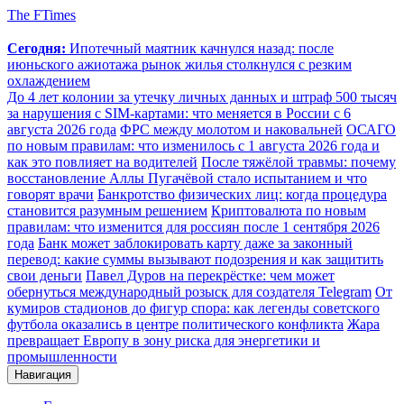
The FTimes
Сегодня:
Ипотечный маятник качнулся назад: после
июньского ажиотажа рынок жилья столкнулся с резким
охлаждением
До 4 лет колонии за утечку личных данных и штраф 500 тысяч
за нарушения с SIM-картами: что меняется в России с 6
августа 2026 года
ФРС между молотом и наковальней
ОСАГО
по новым правилам: что изменилось с 1 августа 2026 года и
как это повлияет на водителей
После тяжёлой травмы: почему
восстановление Аллы Пугачёвой стало испытанием и что
говорят врачи
Банкротство физических лиц: когда процедура
становится разумным решением
Криптовалюта по новым
правилам: что изменится для россиян после 1 сентября 2026
года
Банк может заблокировать карту даже за законный
перевод: какие суммы вызывают подозрения и как защитить
свои деньги
Павел Дуров на перекрёстке: чем может
обернуться международный розыск для создателя Telegram
От
кумиров стадионов до фигур спора: как легенды советского
футбола оказались в центре политического конфликта
Жара
превращает Европу в зону риска для энергетики и
промышленности
Навигация