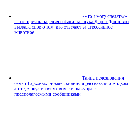
«Что я могу сделать?»
— история нападения собаки на внука Дарьи Донцовой
вызвала спор о том, кто отвечает за агрессивное
животное
Тайна исчезновения
семьи Тарховых: новые свидетели рассказали о жидком
азоте, «шоу» и связях внучки экс-мэра с
предполагаемыми сообщниками