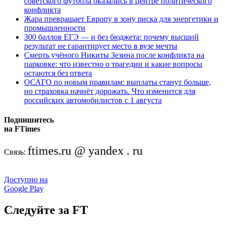
советского футбола оказались в центре политического
конфликта
Жара превращает Европу в зону риска для энергетики и
промышленности
300 баллов ЕГЭ — и без бюджета: почему высший
результат не гарантирует место в вузе мечты
Смерть учёного Никиты Зезина после конфликта на
парковке: что известно о трагедии и какие вопросы
остаются без ответа
ОСАГО по новым правилам: выплаты станут больше,
но страховка начнёт дорожать. Что изменится для
российских автомобилистов с 1 августа
Подпишитесь
на FTimes
ftimes.ru @ yandex . ru
Связь:
Доступно на
Google Play
Следуйте за FT