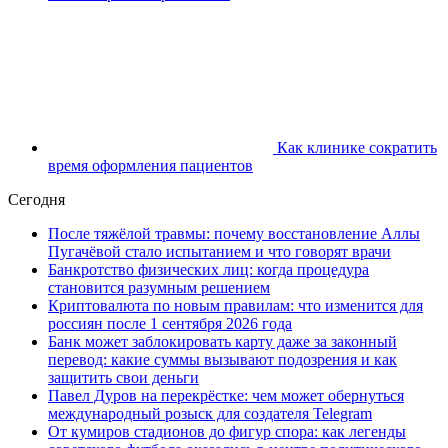
Как клинике сократить
время оформления пациентов
Сегодня
После тяжёлой травмы: почему восстановление Аллы
Пугачёвой стало испытанием и что говорят врачи
Банкротство физических лиц: когда процедура
становится разумным решением
Криптовалюта по новым правилам: что изменится для
россиян после 1 сентября 2026 года
Банк может заблокировать карту даже за законный
перевод: какие суммы вызывают подозрения и как
защитить свои деньги
Павел Дуров на перекрёстке: чем может обернуться
международный розыск для создателя Telegram
От кумиров стадионов до фигур спора: как легенды