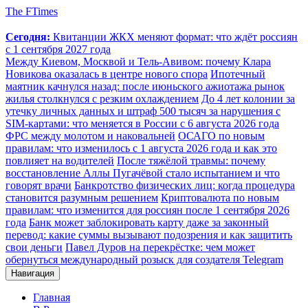
The FTimes
Сегодня:
Квитанции ЖКХ меняют формат: что ждёт россиян
с 1 сентября 2027 года
Между Киевом, Москвой и Тель-Авивом: почему Клара
Новикова оказалась в центре нового спора
Ипотечный
маятник качнулся назад: после июньского ажиотажа рынок
жилья столкнулся с резким охлаждением
До 4 лет колонии за
утечку личных данных и штраф 500 тысяч за нарушения с
SIM-картами: что меняется в России с 6 августа 2026 года
ФРС между молотом и наковальней
ОСАГО по новым
правилам: что изменилось с 1 августа 2026 года и как это
повлияет на водителей
После тяжёлой травмы: почему
восстановление Аллы Пугачёвой стало испытанием и что
говорят врачи
Банкротство физических лиц: когда процедура
становится разумным решением
Криптовалюта по новым
правилам: что изменится для россиян после 1 сентября 2026
года
Банк может заблокировать карту даже за законный
перевод: какие суммы вызывают подозрения и как защитить
свои деньги
Павел Дуров на перекрёстке: чем может
обернуться международный розыск для создателя Telegram
Навигация
Главная