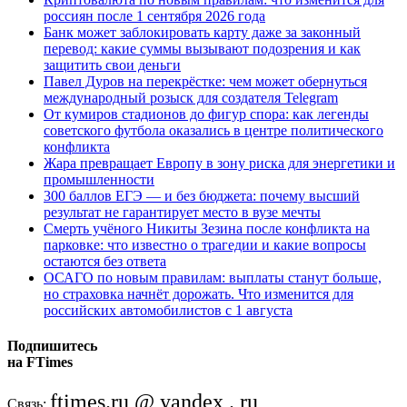
россиян после 1 сентября 2026 года
Банк может заблокировать карту даже за законный
перевод: какие суммы вызывают подозрения и как
защитить свои деньги
Павел Дуров на перекрёстке: чем может обернуться
международный розыск для создателя Telegram
От кумиров стадионов до фигур спора: как легенды
советского футбола оказались в центре политического
конфликта
Жара превращает Европу в зону риска для энергетики и
промышленности
300 баллов ЕГЭ — и без бюджета: почему высший
результат не гарантирует место в вузе мечты
Смерть учёного Никиты Зезина после конфликта на
парковке: что известно о трагедии и какие вопросы
остаются без ответа
ОСАГО по новым правилам: выплаты станут больше,
но страховка начнёт дорожать. Что изменится для
российских автомобилистов с 1 августа
Подпишитесь
на FTimes
ftimes.ru @ yandex . ru
Связь: