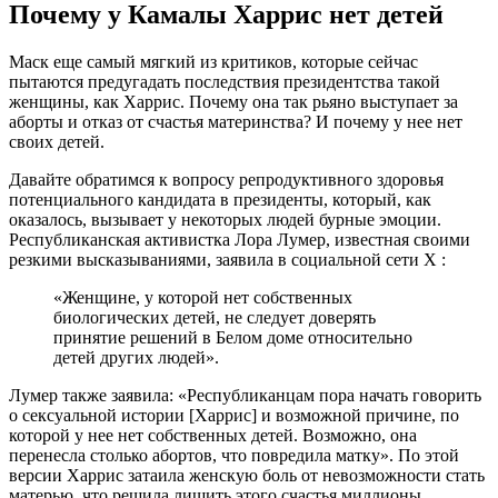
Почему у Камалы Харрис нет детей
Маск еще самый мягкий из критиков, которые сейчас
пытаются предугадать последствия президентства такой
женщины, как Харрис. Почему она так рьяно выступает за
аборты и отказ от счастья материнства? И почему у нее нет
своих детей.
Давайте обратимся к вопросу репродуктивного здоровья
потенциального кандидата в президенты, который, как
оказалось, вызывает у некоторых людей бурные эмоции.
Республиканская активистка Лора Лумер, известная своими
резкими высказываниями, заявила в социальной сети X :
«Женщине, у которой нет собственных
биологических детей, не следует доверять
принятие решений в Белом доме относительно
детей других людей».
Лумер также заявила: «Республиканцам пора начать говорить
о сексуальной истории [Харрис] и возможной причине, по
которой у нее нет собственных детей. Возможно, она
перенесла столько абортов, что повредила матку». По этой
версии Харрис затаила женскую боль от невозможности стать
матерью, что решила лишить этого счастья миллионы