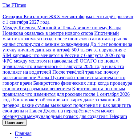
The FTimes
Сегодня:
Квитанции ЖКХ меняют формат: что ждёт россиян
с 1 сентября 2027 года
Между Киевом, Москвой и Тель-Авивом: почему Клара
Новикова оказалась в центре нового спора
Ипотечный
маятник качнулся назад: после июньского ажиотажа рынок
жилья столкнулся с резким охлаждением
До 4 лет колонии за
утечку личных данных и штраф 500 тысяч за нарушения с
SIM-картами: что меняется в России с 6 августа 2026 года
ФРС между молотом и наковальней
ОСАГО по новым
правилам: что изменилось с 1 августа 2026 года и как это
повлияет на водителей
После тяжёлой травмы: почему
восстановление Аллы Пугачёвой стало испытанием и что
говорят врачи
Банкротство физических лиц: когда процедура
становится разумным решением
Криптовалюта по новым
правилам: что изменится для россиян после 1 сентября 2026
года
Банк может заблокировать карту даже за законный
перевод: какие суммы вызывают подозрения и как защитить
свои деньги
Павел Дуров на перекрёстке: чем может
обернуться международный розыск для создателя Telegram
Навигация
Главная