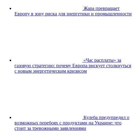
Жара превращает
Европу в зону риска для энергетики и промышленности
«Час расплаты» за
газовую стратегию: почему Европа рискует столкнуться
с новым энергетическим кризисом
Кулеба предупредил о
возможных перебоях с продуктами на Украине: что
стоит за тревожными заявлениями