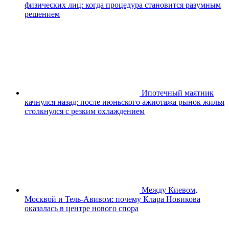
физических лиц: когда процедура становится разумным
решением
Ипотечный маятник
качнулся назад: после июньского ажиотажа рынок жилья
столкнулся с резким охлаждением
Между Киевом,
Москвой и Тель-Авивом: почему Клара Новикова
оказалась в центре нового спора