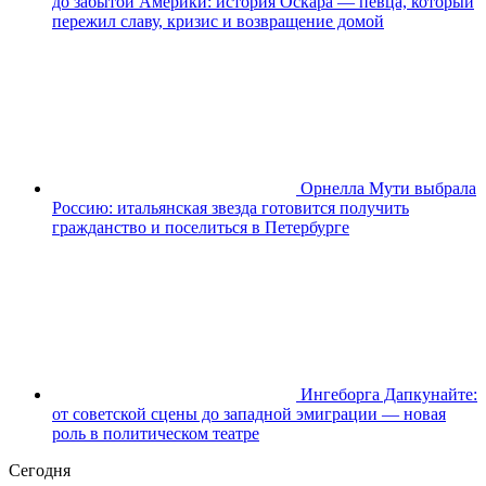
до забытой Америки: история Оскара — певца, который
пережил славу, кризис и возвращение домой
Орнелла Мути выбрала
Россию: итальянская звезда готовится получить
гражданство и поселиться в Петербурге
Ингеборга Дапкунайте:
от советской сцены до западной эмиграции — новая
роль в политическом театре
Сегодня