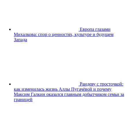
Европа глазами
Михалкова: спор о ценностях, культуре и будущем
Запада
Рандеву с тросточкой:
как изменилась жизнь Аллы Пугачёвой и почему
Максим Галкин оказался главным добытчиком семьи за
границей