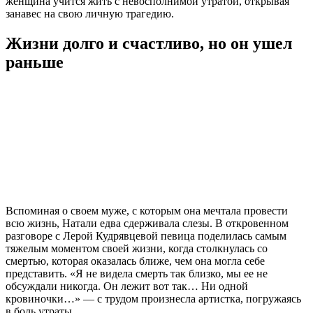
женщина учится жить с невосполнимой утратой, открывая
занавес на свою личную трагедию.
Жизни долго и счастливо, но он ушел
раньше
Вспоминая о своем муже, с которым она мечтала провести
всю жизнь, Натали едва сдерживала слезы. В откровенном
разговоре с Лерой Кудрявцевой певица поделилась самым
тяжелым моментом своей жизни, когда столкнулась со
смертью, которая оказалась ближе, чем она могла себе
представить. «Я не видела смерть так близко, мы ее не
обсуждали никогда. Он лежит вот так… Ни одной
кровиночки…» — с трудом произнесла артистка, погружаясь
в боль утраты.