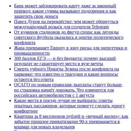
Банк может заблокировать карту даже за законный
перевод: какие суммы вызывают подозрения и как
защитить свои деньги
Павел Дуров на перекрёстке: чем может обернуться
международный розыск для создателя Telegram
От кумиров стадионов до фигур спора: как легенды
советского футбола оказались в центре политического
конфликта
Жара превращает Европу в зону риска для энергетики и
промышленности
300 баллов ЕГЭ — и без бюджета: почему высший
результат не гарантирует место в вузе мечты
Смерть учёного Никиты Зезина после конфликта на
парковке: что известно о трагедии и какие вопросы
остаются без ответа
ОСАГО по новым правилам: выплаты станут больше,
но страховка начнёт дорожать. Что изменится для
российских автомобилистов с 1 августа
Какие места в поезде лучше не выбирать: советы
опытных пассажиров, которые помогут сделать дорогу
комфортнее
Квартира за 8 миллионов рублей и «вечный жилец»: как
забытое прошлое приватизации 90-х превращается в
кошмар для новых владельцев