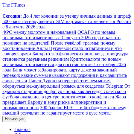
The FTimes
Сегодня:
До 4 лет колонии за утечку личных данных и штраф
500 тысяч за нарушения с SIM-картами: что меняется в России
с 6 августа 2026 года
ФРС между молотом и наковальней
ОСАГО по новым
правилам: что изменилось с 1 августа 2026 года и как это
повлияет на водителей
После тяжёлой травмы: почему
восстановление Аллы Пугачёвой стало испытанием и что
говорят врачи
Банкротство физических лиц: когда процедура
становится разумным решением
Криптовалюта по новым
правилам: что изменится для россиян после 1 сентября 2026
года
Банк может заблокировать карту даже за законный
перевод: какие суммы вызывают подозрения и как защитить
свои деньги
Павел Дуров на перекрёстке: чем может
обернуться международный розыск для создателя Telegram
От
кумиров стадионов до фигур спора: как легенды советского
футбола оказались в центре политического конфликта
Жара
превращает Европу в зону риска для энергетики и
промышленности
300 баллов ЕГЭ — и без бюджета: почему
высший результат не гарантирует место в вузе мечты
Навигация
Главная