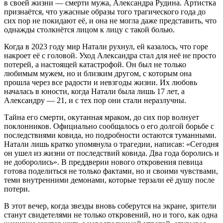
в своей жизни — смерти мужа, Александра Рудина. Артистка
признаётся, что ужасные образы того трагического года до
сих пор не покидают её, и она не могла даже представить, что
однажды столкнётся лицом к лицу с такой болью.
Когда в 2023 году мир Натали рухнул, ей казалось, что горе
накроет её с головой. Уход Александра стал для неё не просто
потерей, а настоящей катастрофой. Он был не только
любимым мужем, но и близким другом, с которым она
прошла через все радости и невзгоды жизни. Их любовь
началась в юности, когда Натали была лишь 17 лет, а
Александру — 21, и с тех пор они стали неразлучны.
Тайна его смерти, окутанная мраком, до сих пор волнует
поклонников. Официально сообщалось о его долгой борьбе с
последствиями ковида, но подробности остаются туманными.
Натали лишь кратко упомянула о трагедии, написав: «Сегодня
он ушел из жизни от последствий ковида. Два года боролись и
не доборолись». В преддверии нового откровения певица
готова поделиться не только фактами, но и своими чувствами,
теми внутренними демонами, которые терзали её душу после
потери.
В этот вечер, когда звезды вновь соберутся на экране, зрители
станут свидетелями не только откровений, но и того, как одна