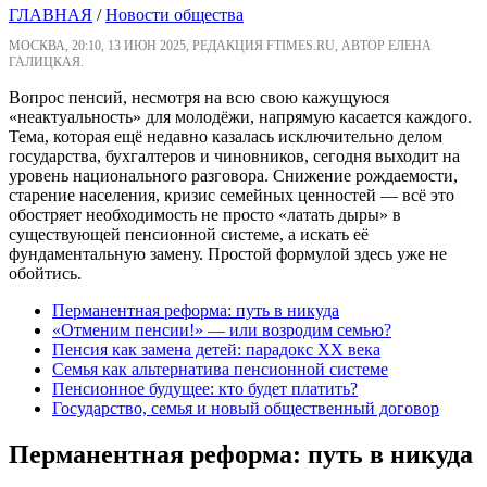
ГЛАВНАЯ
/
Новости общества
МОСКВА, 20:10, 13 ИЮН 2025, РЕДАКЦИЯ FTIMES.RU, АВТОР ЕЛЕНА
ГАЛИЦКАЯ.
Вопрос пенсий, несмотря на всю свою кажущуюся
«неактуальность» для молодёжи, напрямую касается каждого.
Тема, которая ещё недавно казалась исключительно делом
государства, бухгалтеров и чиновников, сегодня выходит на
уровень национального разговора. Снижение рождаемости,
старение населения, кризис семейных ценностей — всё это
обостряет необходимость не просто «латать дыры» в
существующей пенсионной системе, а искать её
фундаментальную замену. Простой формулой здесь уже не
обойтись.
Перманентная реформа: путь в никуда
«Отменим пенсии!» — или возродим семью?
Пенсия как замена детей: парадокс ХХ века
Семья как альтернатива пенсионной системе
Пенсионное будущее: кто будет платить?
Государство, семья и новый общественный договор
Перманентная реформа: путь в никуда