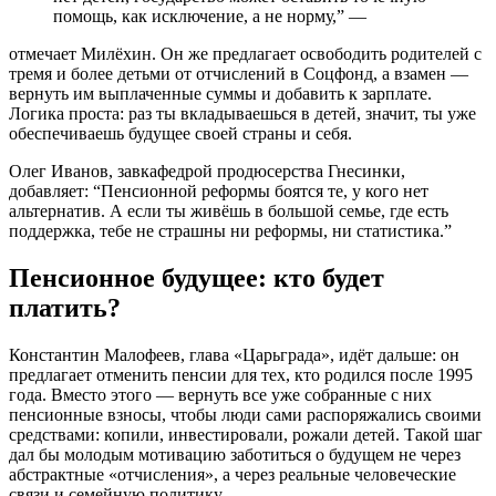
помощь, как исключение, а не норму,” —
отмечает Милёхин. Он же предлагает освободить родителей с
тремя и более детьми от отчислений в Соцфонд, а взамен —
вернуть им выплаченные суммы и добавить к зарплате.
Логика проста: раз ты вкладываешься в детей, значит, ты уже
обеспечиваешь будущее своей страны и себя.
Олег Иванов, завкафедрой продюсерства Гнесинки,
добавляет: “Пенсионной реформы боятся те, у кого нет
альтернатив. А если ты живёшь в большой семье, где есть
поддержка, тебе не страшны ни реформы, ни статистика.”
Пенсионное будущее: кто будет
платить?
Константин Малофеев, глава «Царьграда», идёт дальше: он
предлагает отменить пенсии для тех, кто родился после 1995
года. Вместо этого — вернуть все уже собранные с них
пенсионные взносы, чтобы люди сами распоряжались своими
средствами: копили, инвестировали, рожали детей. Такой шаг
дал бы молодым мотивацию заботиться о будущем не через
абстрактные «отчисления», а через реальные человеческие
связи и семейную политику.