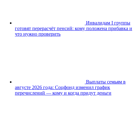
Инвалидам I группы
готовят перерасчёт пенсий: кому положена прибавка и
что нужно проверить
Выплаты семьям в
августе 2026 года: Соцфонд изменил график
перечислений — кому и когда придут деньги