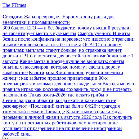
The FTimes
Сегодня:
Жара превращает Европу в зону риска для
энергетики и промышленности
300 баллов ЕГЭ — и без бюджета: почему высший результат
не гарантирует место в вузе мечты
Смерть учёного Никиты
Зезина после конфликта на парковке: что известно о трагедии
и какие вопросы остаются без ответа
ОСАГО по новым
правилам: выплаты станут больше, но страховка начнёт
дорожать. Что изменится для российских автомобилистов с 1
августа
Какие места в поезде лучше не выбирать: советы
опытных пассажиров, которые помогут сделать дорогу
комфортнее
Квартира за 8 миллионов рублей и «вечный
жилец»: как забытое прошлое приватизации 90-х
превращается в кошмар для новых владельцев
Вклады меняют
правила игры: как россиянам сохранить доход и не потерять
накопления
Тихая охота-2026: где искать грибы в
Ленинградской области, когда ехать и какие места не
разочаруют
«Последний сигнал был в 04:26»: трагедия
тюменской семьи в Таиланде
Какие знаки зодиака ждут
перемены в личной жизни в августе 2026 года
Как получить
квоту на иностранных работников: чем квотирование
отличается от разрешения на привлечение иностранной
рабочей силы