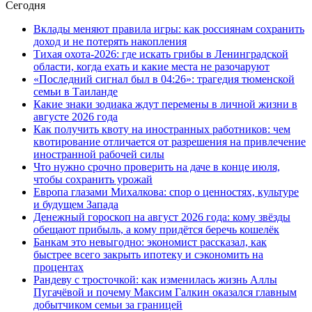
Сегодня
Вклады меняют правила игры: как россиянам сохранить
доход и не потерять накопления
Тихая охота-2026: где искать грибы в Ленинградской
области, когда ехать и какие места не разочаруют
«Последний сигнал был в 04:26»: трагедия тюменской
семьи в Таиланде
Какие знаки зодиака ждут перемены в личной жизни в
августе 2026 года
Как получить квоту на иностранных работников: чем
квотирование отличается от разрешения на привлечение
иностранной рабочей силы
Что нужно срочно проверить на даче в конце июля,
чтобы сохранить урожай
Европа глазами Михалкова: спор о ценностях, культуре
и будущем Запада
Денежный гороскоп на август 2026 года: кому звёзды
обещают прибыль, а кому придётся беречь кошелёк
Банкам это невыгодно: экономист рассказал, как
быстрее всего закрыть ипотеку и сэкономить на
процентах
Рандеву с тросточкой: как изменилась жизнь Аллы
Пугачёвой и почему Максим Галкин оказался главным
добытчиком семьи за границей