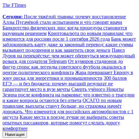
The FTimes
Сегодня:
После тяжёлой травмы: почему восстановление
Аллы Пугачёвой стало испытанием и что говорят врачи
Банкротство физических лиц: когда процедура становится
разумным решением
Криптовалюта по новым правилам: что
изменится для россиян после 1 сентября 2026 года
Банк может
заблокировать карту даже за законный перевод: какие суммы
вызывают подозрения и как защитить свои деньги
Павел
Дуров на перекрёстке: чем может обернуться международный
розыск для создателя Telegram
От кумиров стадионов до
фигур спора: как легенды советского футбола оказались в
центре политического конфликта
Жара превращает Европу в
зону риска для энергетики и промышленности
300 баллов
ЕГЭ — и без бюджета: почему высший результат не
гарантирует место в вузе мечты
Смерть учёного Никиты
Зезина после конфликта на парковке: что известно о трагедии
и какие вопросы остаются без ответа
ОСАГО по новым
правилам: выплаты станут больше, но страховка начнёт
дорожать. Что изменится для российских автомобилистов с 1
августа
Какие места в поезде лучше не выбирать: советы
опытных пассажиров, которые помогут сделать дорогу
комфортнее
Навигация