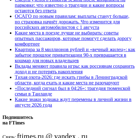
парковке: что известно о трагедии и какие вопросы
остаются без ответа
ОСАГО по новым правилам: выплаты станут больше,
но страховка начнёт дорожать. Что изменится для
российских автомобилистов с 1 августа
Какие места в поезде лучше не выбирать: советы
опытных пассажиров, которые помогут сделать дорогу
комфортнее
Квартира за 8 миллионов рублей и «вечный жилец»: как
забытое прошлое приватизации 90-х превращается в
кошмар для новых владельцев
Вклады меняют правила игры: как россиянам сохранить
доход и не потерять накопления
Тихая охота-2026: где искать грибы в Ленинградской
области, когда ехать и какие места не разочаруют
«Последний сигнал был в 04:26»: трагедия тюменской
семьи в Таиланде
Какие знаки зодиака ждут перемены в личной жизни в
августе 2026 года
Подпишитесь
на FTimes
ftimes.ru @ yandex . ru
Связь: