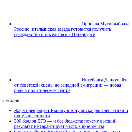
Орнелла Мути выбрала
Россию: итальянская звезда готовится получить
гражданство и поселиться в Петербурге
Ингеборга Дапкунайте:
от советской сцены до западной эмиграции — новая
роль в политическом театре
Сегодня
Жара превращает Европу в зону риска для энергетики и
промышленности
300 баллов ЕГЭ — и без бюджета: почему высший
результат не гарантирует место в вузе мечты
Смерть учёного Никиты Зезина после конфликта на