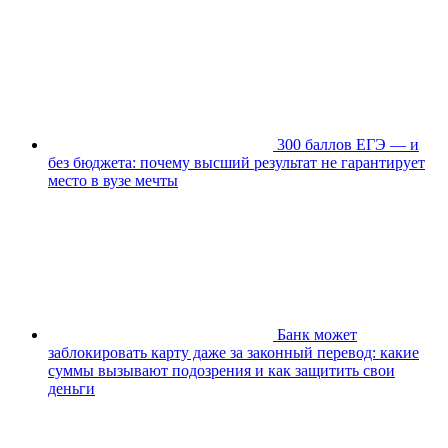
300 баллов ЕГЭ — и
без бюджета: почему высший результат не гарантирует
место в вузе мечты
Банк может
заблокировать карту даже за законный перевод: какие
суммы вызывают подозрения и как защитить свои
деньги