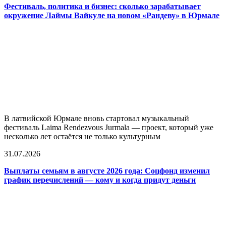
Фестиваль, политика и бизнес: сколько зарабатывает
окружение Лаймы Вайкуле на новом «Рандеву» в Юрмале
В латвийской Юрмале вновь стартовал музыкальный
фестиваль Laima Rendezvous Jurmala — проект, который уже
несколько лет остаётся не только культурным
31.07.2026
Выплаты семьям в августе 2026 года: Соцфонд изменил
график перечислений — кому и когда придут деньги