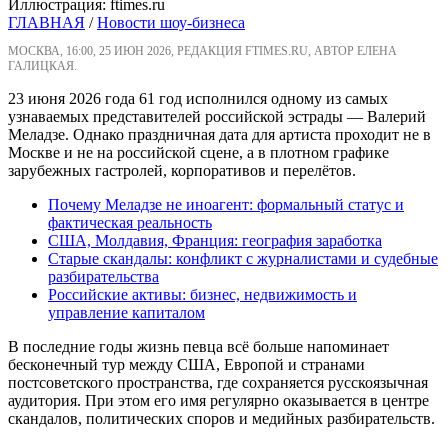
Иллюстрация: ftimes.ru
ГЛАВНАЯ
/
Новости шоу-бизнеса
МОСКВА, 16:00, 25 ИЮН 2026, РЕДАКЦИЯ FTIMES.RU, АВТОР ЕЛЕНА
ГАЛИЦКАЯ.
23 июня 2026 года 61 год исполнился одному из самых
узнаваемых представителей российской эстрады — Валерий
Меладзе. Однако праздничная дата для артиста проходит не в
Москве и не на российской сцене, а в плотном графике
зарубежных гастролей, корпоративов и перелётов.
Почему Меладзе не иноагент: формальный статус и
фактическая реальность
США, Молдавия, Франция: география заработка
Старые скандалы: конфликт с журналистами и судебные
разбирательства
Российские активы: бизнес, недвижимость и
управление капиталом
В последние годы жизнь певца всё больше напоминает
бесконечный тур между США, Европой и странами
постсоветского пространства, где сохраняется русскоязычная
аудитория. При этом его имя регулярно оказывается в центре
скандалов, политических споров и медийных разбирательств.