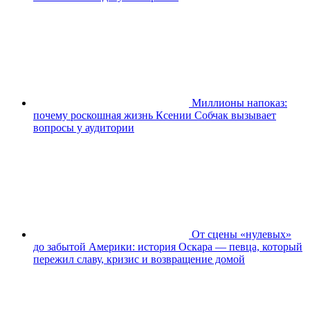
Миллионы напоказ:
почему роскошная жизнь Ксении Собчак вызывает
вопросы у аудитории
От сцены «нулевых»
до забытой Америки: история Оскара — певца, который
пережил славу, кризис и возвращение домой