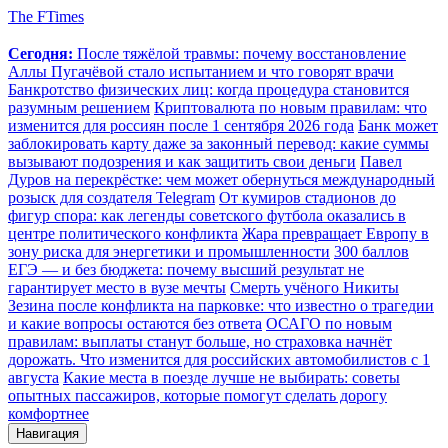
The FTimes
Сегодня:
После тяжёлой травмы: почему восстановление
Аллы Пугачёвой стало испытанием и что говорят врачи
Банкротство физических лиц: когда процедура становится
разумным решением
Криптовалюта по новым правилам: что
изменится для россиян после 1 сентября 2026 года
Банк может
заблокировать карту даже за законный перевод: какие суммы
вызывают подозрения и как защитить свои деньги
Павел
Дуров на перекрёстке: чем может обернуться международный
розыск для создателя Telegram
От кумиров стадионов до
фигур спора: как легенды советского футбола оказались в
центре политического конфликта
Жара превращает Европу в
зону риска для энергетики и промышленности
300 баллов
ЕГЭ — и без бюджета: почему высший результат не
гарантирует место в вузе мечты
Смерть учёного Никиты
Зезина после конфликта на парковке: что известно о трагедии
и какие вопросы остаются без ответа
ОСАГО по новым
правилам: выплаты станут больше, но страховка начнёт
дорожать. Что изменится для российских автомобилистов с 1
августа
Какие места в поезде лучше не выбирать: советы
опытных пассажиров, которые помогут сделать дорогу
комфортнее
Навигация