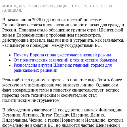
МОСКВА, 18:50, 23 ИЮН 2026, РЕДАКЦИЯ FTIMES.RU, АВТОР ЕЛЕНА
ГАЛИЦКАЯ.
В начале июня 2026 года в политической повестке
Европейского союза вновь возник вопрос о визах для граждан
России. Поводом стало обращение группы стран Шенгенской
зоны к Еврокомиссии с требованием пересмотреть
действующие правила выдачи виз и устранить, как заявляется,
«асимметрию подходов» между государствами ЕС.
Почему Европа снова ужесточает визовый режим
От политических заявлений к техническим барьерам
Разногласия внутри Шенгена: главный тормоз для
радикальных решений
Речь идёт не о едином запрете, а о попытке выработать более
жёсткую и унифицированную визовую линию. Однако сам
факт возвращения темы в повестку свидетельствует: вопрос
перестал быть техническим и окончательно стал
политическим инструментом.
В обсуждении участвуют 11 государств, включая Финляндию,
Эстонию, Латвию, Литву, Польшу, Швецию, Данию,
Нидерланды, Чехию, а также Норвегию и Исландию, которые
формально не входят в ЕС, но являются частью Шенгенской