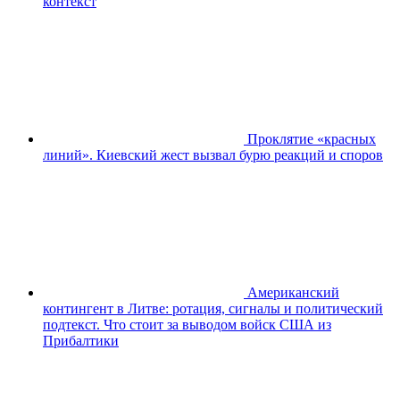
контекст
Проклятие «красных
линий». Киевский жест вызвал бурю реакций и споров
Американский
контингент в Литве: ротация, сигналы и политический
подтекст. Что стоит за выводом войск США из
Прибалтики