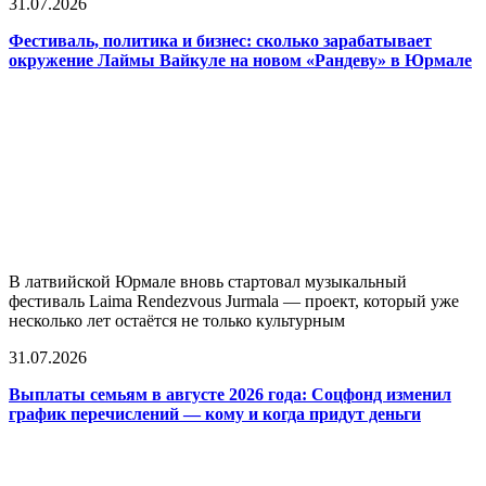
31.07.2026
Фестиваль, политика и бизнес: сколько зарабатывает
окружение Лаймы Вайкуле на новом «Рандеву» в Юрмале
В латвийской Юрмале вновь стартовал музыкальный
фестиваль Laima Rendezvous Jurmala — проект, который уже
несколько лет остаётся не только культурным
31.07.2026
Выплаты семьям в августе 2026 года: Соцфонд изменил
график перечислений — кому и когда придут деньги