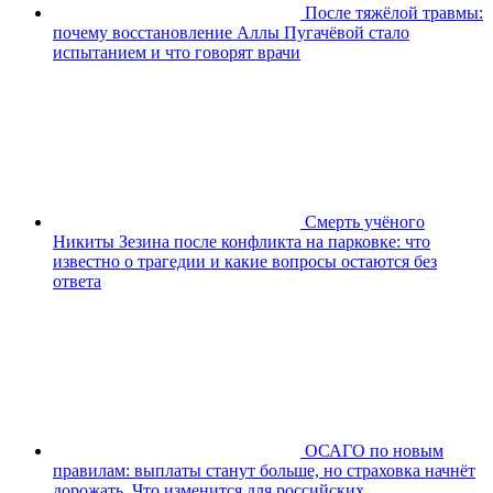
После тяжёлой травмы:
почему восстановление Аллы Пугачёвой стало
испытанием и что говорят врачи
Смерть учёного
Никиты Зезина после конфликта на парковке: что
известно о трагедии и какие вопросы остаются без
ответа
ОСАГО по новым
правилам: выплаты станут больше, но страховка начнёт
дорожать. Что изменится для российских