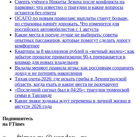
Смерть учёного Никиты Зезина после конфликта на
парковке: что известно о трагедии и какие вопросы
остаются без ответа
ОСАГО по новым правилам: выплаты станут больше,
но страховка начнёт дорожать. Что изменится для
российских автомобилистов с 1 августа
Какие места в поезде лучше не выбирать: советы
опытных пассажиров, которые помогут сделать дорогу
комфортнее
Квартира за 8 миллионов рублей и «вечный жилец»: как
забытое прошлое приватизации 90-х превращается в
кошмар для новых владельцев
Вклады меняют правила игры: как россиянам сохранить
доход и не потерять накопления
Тихая охота-2026: где искать грибы в Ленинградской
области, когда ехать и какие места не разочаруют
«Последний сигнал был в 04:26»: трагедия тюменской
семьи в Таиланде
Какие знаки зодиака ждут перемены в личной жизни в
августе 2026 года
Подпишитесь
на FTimes