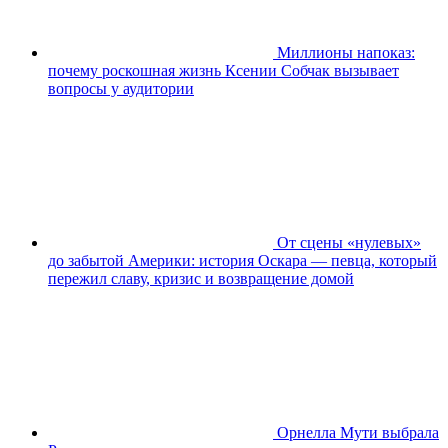
Миллионы напоказ:
почему роскошная жизнь Ксении Собчак вызывает
вопросы у аудитории
От сцены «нулевых»
до забытой Америки: история Оскара — певца, который
пережил славу, кризис и возвращение домой
Орнелла Мути выбрала