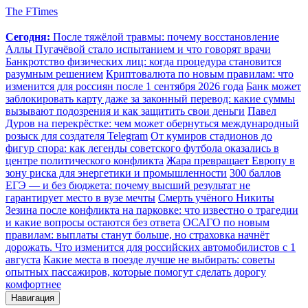
The FTimes
Сегодня:
После тяжёлой травмы: почему восстановление
Аллы Пугачёвой стало испытанием и что говорят врачи
Банкротство физических лиц: когда процедура становится
разумным решением
Криптовалюта по новым правилам: что
изменится для россиян после 1 сентября 2026 года
Банк может
заблокировать карту даже за законный перевод: какие суммы
вызывают подозрения и как защитить свои деньги
Павел
Дуров на перекрёстке: чем может обернуться международный
розыск для создателя Telegram
От кумиров стадионов до
фигур спора: как легенды советского футбола оказались в
центре политического конфликта
Жара превращает Европу в
зону риска для энергетики и промышленности
300 баллов
ЕГЭ — и без бюджета: почему высший результат не
гарантирует место в вузе мечты
Смерть учёного Никиты
Зезина после конфликта на парковке: что известно о трагедии
и какие вопросы остаются без ответа
ОСАГО по новым
правилам: выплаты станут больше, но страховка начнёт
дорожать. Что изменится для российских автомобилистов с 1
августа
Какие места в поезде лучше не выбирать: советы
опытных пассажиров, которые помогут сделать дорогу
комфортнее
Навигация