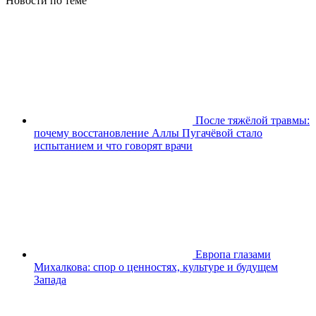
Новости по теме
После тяжёлой травмы:
почему восстановление Аллы Пугачёвой стало
испытанием и что говорят врачи
Европа глазами
Михалкова: спор о ценностях, культуре и будущем
Запада