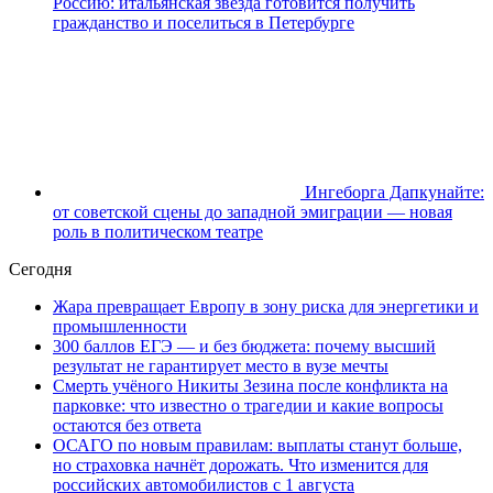
Россию: итальянская звезда готовится получить
гражданство и поселиться в Петербурге
Ингеборга Дапкунайте:
от советской сцены до западной эмиграции — новая
роль в политическом театре
Сегодня
Жара превращает Европу в зону риска для энергетики и
промышленности
300 баллов ЕГЭ — и без бюджета: почему высший
результат не гарантирует место в вузе мечты
Смерть учёного Никиты Зезина после конфликта на
парковке: что известно о трагедии и какие вопросы
остаются без ответа
ОСАГО по новым правилам: выплаты станут больше,
но страховка начнёт дорожать. Что изменится для
российских автомобилистов с 1 августа