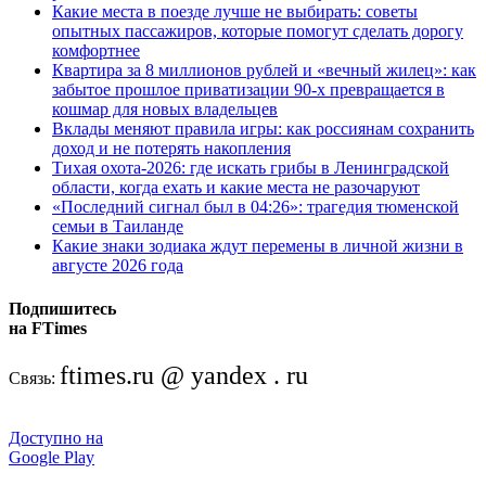
Какие места в поезде лучше не выбирать: советы
опытных пассажиров, которые помогут сделать дорогу
комфортнее
Квартира за 8 миллионов рублей и «вечный жилец»: как
забытое прошлое приватизации 90-х превращается в
кошмар для новых владельцев
Вклады меняют правила игры: как россиянам сохранить
доход и не потерять накопления
Тихая охота-2026: где искать грибы в Ленинградской
области, когда ехать и какие места не разочаруют
«Последний сигнал был в 04:26»: трагедия тюменской
семьи в Таиланде
Какие знаки зодиака ждут перемены в личной жизни в
августе 2026 года
Подпишитесь
на FTimes
ftimes.ru @ yandex . ru
Связь:
Доступно на
Google Play