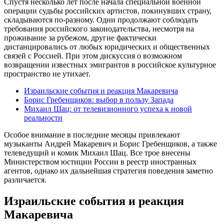
Спустя несколько лет после начала специальной военной
операции судьбы российских артистов, покинувших страну,
складываются по-разному. Одни продолжают соблюдать
требования российского законодательства, несмотря на
проживание за рубежом, другие фактически
дистанцировались от любых юридических и общественных
связей с Россией. При этом дискуссия о возможном
возвращении известных эмигрантов в российское культурное
пространство не утихает.
Израильские события и реакция Макаревича
Борис Гребенщиков: выбор в пользу Запада
Михаил Шац: от телевизионного успеха к новой
реальности
Особое внимание в последние месяцы привлекают
музыканты Андрей Макаревич и Борис Гребенщиков, а также
телеведущий и комик Михаил Шац. Все трое внесены
Министерством юстиции России в реестр иностранных
агентов, однако их дальнейшая стратегия поведения заметно
различается.
Израильские события и реакция
Макаревича