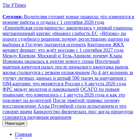
The FTimes
Сегодня:
Водителям готовят новые правила: что изменится в
режиме работы и отдыха с 1 сентября 2026 года
«Европейская солидарность» закончилась у первой границы:
миграционный кризис обнажил слабость ЕС
«Яблоко» на
пороге судебного решения: почему регистрацию партии на
выборах в Госдуму пытаются оспорить
Квитанции ЖКХ
меняют формат: что ждёт россиян с 1 сентября 2027 года
Между Киевом, Москвой и Тель-Авивом: почему Клара
Новикова оказалась в центре нового спора
Ипотечный
маятник качнулся назад: после июньского ажиотажа рынок
жилья столкнулся с резким охлаждением
До 4 лет колонии за
утечку личных данных и штраф 500 тысяч за нарушения с
SIM-картами: что меняется в России с 6 августа 2026 года
ФРС между молотом и наковальней
ОСАГО по новым
правилам: что изменилось с 1 августа 2026 года и как это
повлияет на водителей
После тяжёлой травмы: почему
восстановление Аллы Пугачёвой стало испытанием и что
говорят врачи
Банкротство физических лиц: когда процедура
становится разумным решением
Навигация
Главная