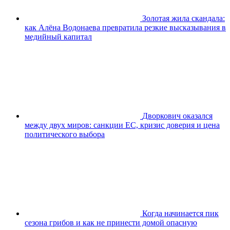
Золотая жила скандала:
как Алёна Водонаева превратила резкие высказывания в
медийный капитал
Дворкович оказался
между двух миров: санкции ЕС, кризис доверия и цена
политического выбора
Когда начинается пик
сезона грибов и как не принести домой опасную