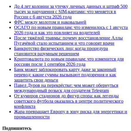
До 4 лет колонии за утечку личных данных и штраф 500
тысяч за нарушения с SIM-картами: что меняется в
России с 6 августа 2026 года
ФРС между молотом и наковальней
ОСАГО по новым правилам: что изменилось с 1 августа
2026 года и как это повлияет на водителей
После тяжёлой травмы: почему восстановление Аллы
Пугачёвой стало испытанием и что говорят врачи
Банкротство физических лиц: когда процедура
становится разумным решением
Криптовалюта по новым правилам: что изменится для
россиян после 1 сентября 2026 года
Банк может заблокировать карту даже за законный
перевод: какие суммы вызывают подозрения и как
защитить свои деньги
Павел Дуров на перекрёстке: чем может обернуться
международный розыск для создателя Telegram
От кумиров стадионов до фигур спора: как легенды
советского футбола оказались в центре политического
конфликта
Жара превращает Европу в зону риска для энергетики и
промышленности
Подпишитесь