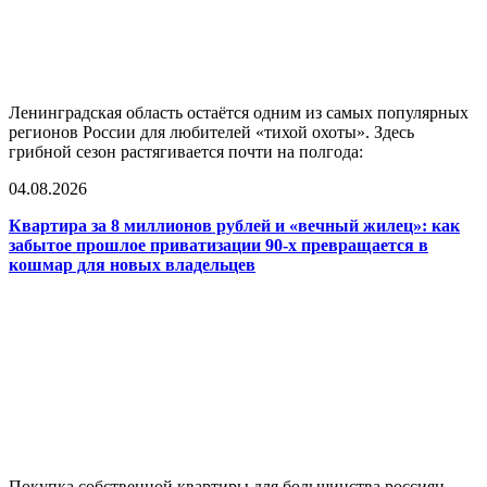
Ленинградская область остаётся одним из самых популярных
регионов России для любителей «тихой охоты». Здесь
грибной сезон растягивается почти на полгода:
04.08.2026
Квартира за 8 миллионов рублей и «вечный жилец»: как
забытое прошлое приватизации 90-х превращается в
кошмар для новых владельцев
Покупка собственной квартиры для большинства россиян —