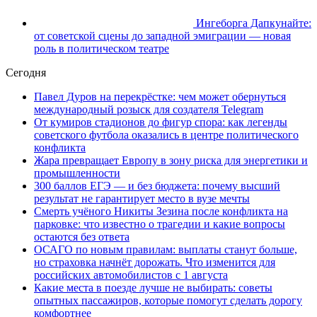
Ингеборга Дапкунайте:
от советской сцены до западной эмиграции — новая
роль в политическом театре
Сегодня
Павел Дуров на перекрёстке: чем может обернуться
международный розыск для создателя Telegram
От кумиров стадионов до фигур спора: как легенды
советского футбола оказались в центре политического
конфликта
Жара превращает Европу в зону риска для энергетики и
промышленности
300 баллов ЕГЭ — и без бюджета: почему высший
результат не гарантирует место в вузе мечты
Смерть учёного Никиты Зезина после конфликта на
парковке: что известно о трагедии и какие вопросы
остаются без ответа
ОСАГО по новым правилам: выплаты станут больше,
но страховка начнёт дорожать. Что изменится для
российских автомобилистов с 1 августа
Какие места в поезде лучше не выбирать: советы
опытных пассажиров, которые помогут сделать дорогу
комфортнее