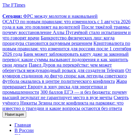
The FTimes
Сегодня:
ФРС между молотом и наковальней
ОСАГО по новым правилам: что изменилось с 1 августа 2026
года и как это повлияет на водителей
После тяжёлой травмы:
почему восстановление Аллы Пугачёвой стало испытанием и
что говорят врачи
Банкротство физических лиц: когда
процедура становится разумным решением
Криптовалюта по
новым правилам: что изменится для россиян после 1 сентября
2026 года
Банк может заблокировать карту даже за законный
перевод: какие суммы вызывают подозрения и как защитить
свои деньги
Павел Дуров на перекрёстке: чем может
обернуться международный розыск для создателя Telegram
От
кумиров стадионов до фигур спора: как легенды советского
футбола оказались в центре политического конфликта
Жара
превращает Европу в зону риска для энергетики и
промышленности
300 баллов ЕГЭ — и без бюджета: почему
высший результат не гарантирует место в вузе мечты
Смерть
учёного Никиты Зезина после конфликта на парковке: что
известно о трагедии и какие вопросы остаются без ответа
Навигация
Главная
В России