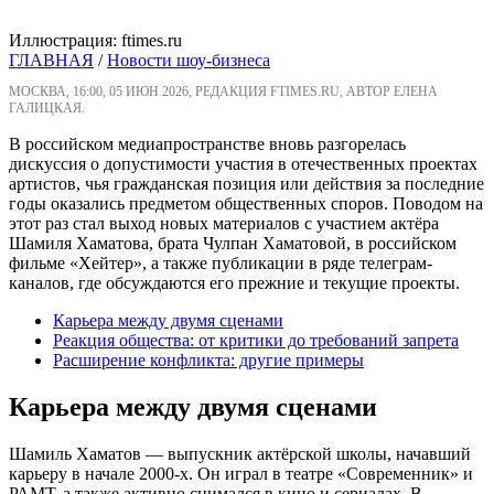
Иллюстрация: ftimes.ru
ГЛАВНАЯ
/
Новости шоу-бизнеса
МОСКВА, 16:00, 05 ИЮН 2026, РЕДАКЦИЯ FTIMES.RU, АВТОР ЕЛЕНА
ГАЛИЦКАЯ.
В российском медиапространстве вновь разгорелась
дискуссия о допустимости участия в отечественных проектах
артистов, чья гражданская позиция или действия за последние
годы оказались предметом общественных споров. Поводом на
этот раз стал выход новых материалов с участием актёра
Шамиля Хаматова, брата Чулпан Хаматовой, в российском
фильме «Хейтер», а также публикации в ряде телеграм-
каналов, где обсуждаются его прежние и текущие проекты.
Карьера между двумя сценами
Реакция общества: от критики до требований запрета
Расширение конфликта: другие примеры
Карьера между двумя сценами
Шамиль Хаматов — выпускник актёрской школы, начавший
карьеру в начале 2000-х. Он играл в театре «Современник» и
РАМТ, а также активно снимался в кино и сериалах. В