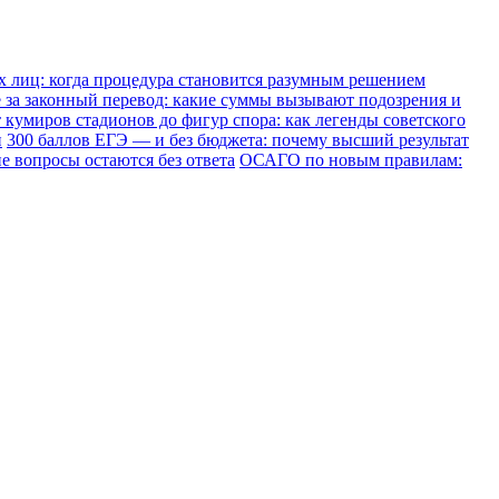
х лиц: когда процедура становится разумным решением
е за законный перевод: какие суммы вызывают подозрения и
 кумиров стадионов до фигур спора: как легенды советского
и
300 баллов ЕГЭ — и без бюджета: почему высший результат
е вопросы остаются без ответа
ОСАГО по новым правилам: