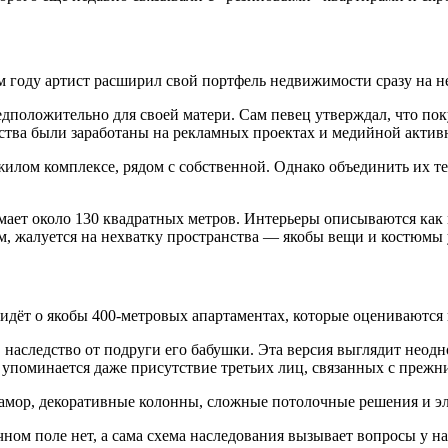
 году артист расширил свой портфель недвижимости сразу на не
оложительно для своей матери. Сам певец утверждал, что пок
дства были заработаны на рекламных проектах и медийной актив
 жилом комплексе, рядом с собственной. Однако объединить их
мает около 130 квадратных метров. Интерьеры описываются как
иям, жалуется на нехватку пространства — якобы вещи и костюмы
идёт о якобы 400-метровых апартаментах, которые оцениваются
в наследство от подруги его бабушки. Эта версия выглядит неод
х упоминается даже присутствие третьих лиц, связанных с преж
мрамор, декоративные колонны, сложные потолочные решения и 
ом поле нет, а сама схема наследования вызывает вопросы у н