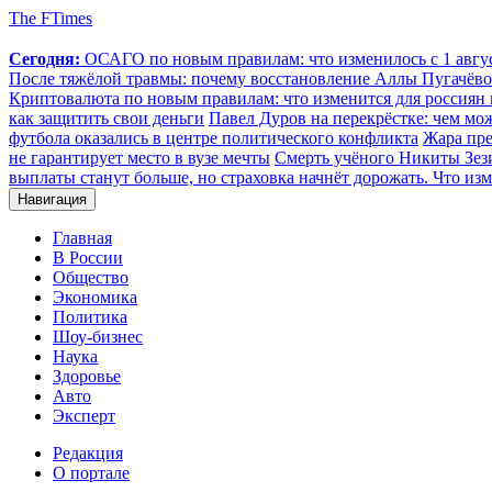
The FTimes
Сегодня:
ОСАГО по новым правилам: что изменилось с 1 август
После тяжёлой травмы: почему восстановление Аллы Пугачёвой
Криптовалюта по новым правилам: что изменится для россиян п
как защитить свои деньги
Павел Дуров на перекрёстке: чем мо
футбола оказались в центре политического конфликта
Жара пре
не гарантирует место в вузе мечты
Смерть учёного Никиты Зезин
выплаты станут больше, но страховка начнёт дорожать. Что изм
Навигация
Главная
В России
Общество
Экономика
Политика
Шоу-бизнес
Наука
Здоровье
Авто
Эксперт
Редакция
О портале