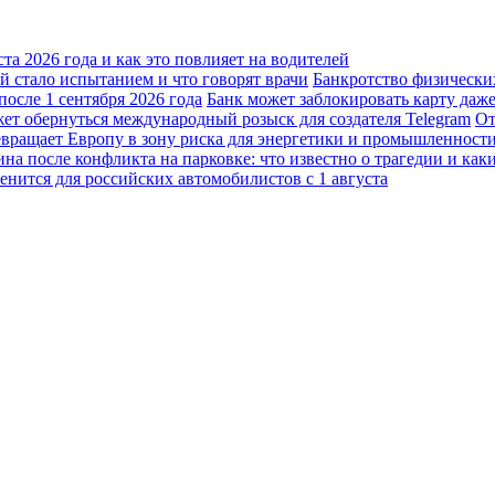
а 2026 года и как это повлияет на водителей
 стало испытанием и что говорят врачи
Банкротство физически
осле 1 сентября 2026 года
Банк может заблокировать карту даж
жет обернуться международный розыск для создателя Telegram
От
вращает Европу в зону риска для энергетики и промышленност
а после конфликта на парковке: что известно о трагедии и каки
енится для российских автомобилистов с 1 августа