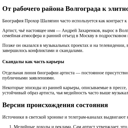
От рабочего района Волгограда к элит
Биография Прохор Шаляпин часто используется как контраст к
Артист, чьё настоящее имя — Андрей Захаренков, вырос в Волг
семейная атмосфера и ранний отъезд в Москву в подростковом 
Позже он оказался в музыкальных проектах и на телевидении,
завершилось конфликтами и скандалами.
Скандалы как часть карьеры
Отдельная линия биографии артиста — постоянное присутствие
публичными заявлениями.
Некоторые эпизоды из ранней карьеры, описываемые в прессе,
устойчивый образ артиста, чья медийность часто выше музыка
Версии происхождения состояния
Источники в светской хронике и телеграм-каналах выдвигают
Медийные доходы и реклама. Сам артист утверждает, что