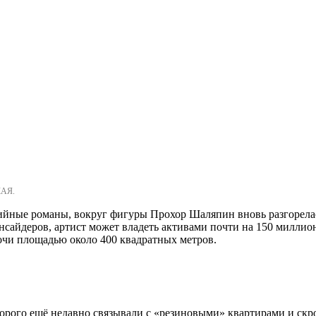
КАЯ.
йные романы, вокруг фигуры Прохор Шаляпин вновь разгорелась
нсайдеров, артист может владеть активами почти на 150 миллио
очи площадью около 400 квадратных метров.
которого ещё недавно связывали с «резиновыми» квартирами и с