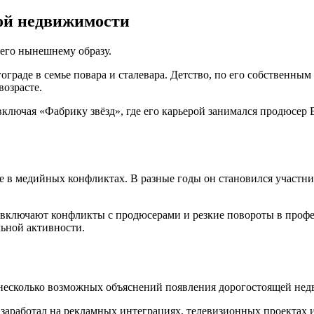
ной недвижимости
 его нынешнему образу.
ограде в семье повара и сталевара. Детство, по его собственны
возрасте.
 включая «Фабрику звёзд», где его карьерой занимался продюсе
 в медийных конфликтах. В разные годы он становился участни
 включают конфликты с продюсерами и резкие повороты в профе
льной активности.
 несколько возможных объяснений появления дорогостоящей не
 заработал на рекламных интеграциях, телевизионных проектах 