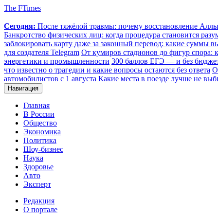
The FTimes
Сегодня:
После тяжёлой травмы: почему восстановление Аллы 
Банкротство физических лиц: когда процедура становится ра
заблокировать карту даже за законный перевод: какие суммы в
для создателя Telegram
От кумиров стадионов до фигур спора: к
энергетики и промышленности
300 баллов ЕГЭ — и без бюджет
что известно о трагедии и какие вопросы остаются без ответа
О
автомобилистов с 1 августа
Какие места в поезде лучше не выб
Навигация
Главная
В России
Общество
Экономика
Политика
Шоу-бизнес
Наука
Здоровье
Авто
Эксперт
Редакция
О портале