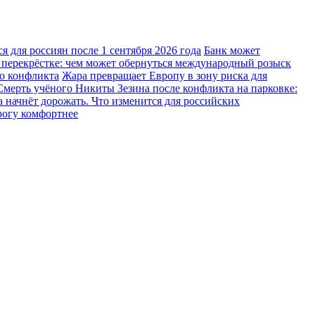
 для россиян после 1 сентября 2026 года
Банк может
 перекрёстке: чем может обернуться международный розыск
го конфликта
Жара превращает Европу в зону риска для
Смерть учёного Никиты Зезина после конфликта на парковке:
 начнёт дорожать. Что изменится для российских
рогу комфортнее