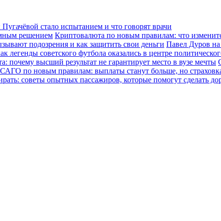
Пугачёвой стало испытанием и что говорят врачи
зумным решением
Криптовалюта по новым правилам: что изменится
ызывают подозрения и как защитить свои деньги
Павел Дуров на
ак легенды советского футбола оказались в центре политическо
а: почему высший результат не гарантирует место в вузе мечты
САГО по новым правилам: выплаты станут больше, но страховка
ирать: советы опытных пассажиров, которые помогут сделать до