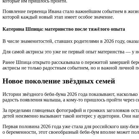
которые им пришлось пройти.
Появление первенца Ивана стало важнейшим событием в жизни
которой каждый новый этап имеет особое значение.
Катерина Шпица: материнство после тяжёлого опыта
В числе знаменитостей, ставших родителями в 2026 году, оказ
Для самой актрисы это уже не первый опыт материнства — у н
Ранее Шпица открыто рассказывала о пережитой замершей бер
актрисы не только радостным событием, но и важной личной п
Новое поколение звёздных семей
Истории звёздного беби-бума 2026 года показывают, насколько
радость появления малыша, а кому-то пришлось пройти через с
За пределами глянцевых фотографий и громких заголовков ост
детей неизменно вызывают такой интерес у аудитории. Они на
Первая половина 2026 года уже стала для российского шоу-биз
о беременности, этот своеобразный беби-бум вполне может по