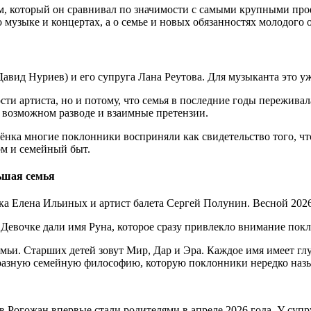
том, который он сравнивал по значимости с самыми крупными 
о музыке и концертах, а о семье и новых обязанностях молодого 
Давид Нуриев) и его супруга Лана Реутова. Для музыканта это у
сти артиста, но и потому, что семья в последние годы пережив
о возможном разводе и взаимные претензии.
ёнка многие поклонники восприняли как свидетельство того, чт
ом и семейный быт.
ьшая семья
а Елена Ильиных и артист балета Сергей Полунин. Весной 2026 
 Девочке дали имя Руна, которое сразу привлекло внимание пок
мьи. Старших детей зовут Мир, Дар и Эра. Каждое имя имеет г
образную семейную философию, которую поклонники нередко на
Рогожан впервые стали родителями в апреле 2026 года. У супру