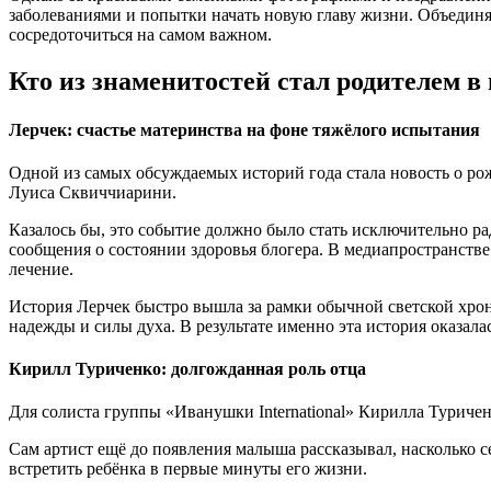
заболеваниями и попытки начать новую главу жизни. Объединяе
сосредоточиться на самом важном.
Кто из знаменитостей стал родителем в 
Лерчек: счастье материнства на фоне тяжёлого испытания
Одной из самых обсуждаемых историй года стала новость о рож
Луиса Сквиччиарини.
Казалось бы, это событие должно было стать исключительно р
сообщения о состоянии здоровья блогера. В медиапространстве 
лечение.
История Лерчек быстро вышла за рамки обычной светской хрони
надежды и силы духа. В результате именно эта история оказал
Кирилл Туриченко: долгожданная роль отца
Для солиста группы «Иванушки International» Кирилла Туричен
Сам артист ещё до появления малыша рассказывал, насколько с
встретить ребёнка в первые минуты его жизни.