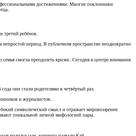
профессиональными достижениями. Многие поклонники
отца.
же третий ребёнок.
ала непростой период. В публичном пространстве неоднократно
о семья смогла преодолеть кризис. Сегодня в центре внимания
года они стали родителями в четвёртый раз.
лонников и журналистов.
лубокий символический смысл и отражает мировоззрение
зывают уникальной личной мифологией пары.
гов родился сын, которого назвали Кай.