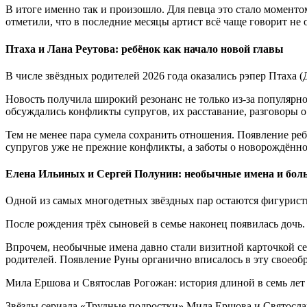
В итоге именно так и произошло. Для певца это стало момен
отметили, что в последние месяцы артист всё чаще говорит не 
Птаха и Лана Реутова: ребёнок как начало новой главы
В числе звёздных родителей 2026 года оказались рэпер Птаха (
Новость получила широкий резонанс не только из-за популярно
обсуждались конфликты супругов, их расставание, разговоры 
Тем не менее пара сумела сохранить отношения. Появление реб
супругов уже не прежние конфликты, а заботы о новорождённ
Елена Ильиных и Сергей Полунин: необычные имена и бол
Одной из самых многодетных звёздных пар остаются фигуристк
После рождения трёх сыновей в семье наконец появилась дочь.
Впрочем, необычные имена давно стали визитной карточкой се
родителей. Появление Руны органично вписалось в эту свое
Мила Ершова и Святослав Рогожан: история длиной в семь лет
Звёзды сериала «Трудные подростки» Мила Ершова и Святослав 