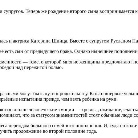
 супругов. Теперь же рождение второго сына воспринимается к
алась и актриса Катерина Шпица. Вместе с супругом Русланом П
её есть сын от предыдущего брака. Однако нынешнее пополнение
еменности — теме, о которой многие женщины предпочитают не 
обедой над пережитой болью.
 разными могут быть пути к родительству. Кто-то впервые услыш
ерьёзные испытания прежде, чем взять ребёнка на руки.
аются вполне человеческие эмоции — тревога, ожидание, счасть
поминают, что за статусом знаменитостей стоят обычные люди 
неса периодом большого семейного пополнения. И, судя по коли
лучить продолжение во второй половине года.