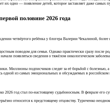
т их одно — появление детей, которое заставляет даже самых пу
первой половине 2026 года
дении четвёртого ребёнка у блогера Валерии Чекалиной, более и
адостным поводом для семьи. Однако практически сразу после 
начали появляться сведения о тяжёлом онкологическом заболеван
ки. Миллионы подписчиков следят за её борьбой с болезнью, а 
ась одной из самых эмоциональных и обсуждаемых в российском ш
ко 2026 год стал по-настоящему судьбоносным. В феврале его с
ерьёзно относится к предстоящему отцовству. Туриченко неодно