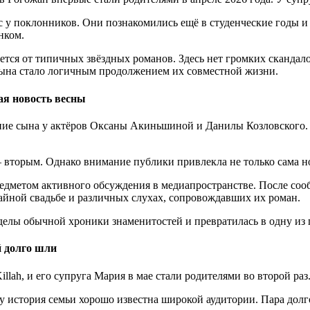
 у поклонников. Они познакомились ещё в студенческие годы и
нком.
ается от типичных звёздных романов. Здесь нет громких сканда
сына стало логичным продолжением их совместной жизни.
ая новость весны
е сына у актёров Оксаны Акиньшиной и Данилы Козловского. В 
 вторым. Однако внимание публики привлекла не только сама н
едметом активного обсуждения в медиапространстве. После соо
айной свадьбе и различных слухах, сопровождавших их роман.
делы обычной хроники знаменитостей и превратилась в одну из 
й долго шли
lah, и его супруга Мария в мае стали родителями во второй раз
 история семьи хорошо известна широкой аудитории. Пара долго 