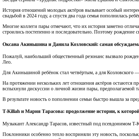
История отношений молодых актёров вызывает особый интерес
свадьбой в 2024 году, а спустя два года семья пополнилась ребё
Многие коллеги пары отмечают, что их история заметно отлич
строились постепенно и последовательно. Поэтому рождение 
Оксана Акиньшина и Данила Козловский: самая обсуждаем
Пожалуй, наибольший общественный резонанс вызвало рождени
Лео.
Для Акиньшиной ребёнок стал четвёртым, а для Козловского —
На протяжении нескольких лет отношения актёров остаются пр
вспыхнули дискуссии о личной жизни пары, предполагаемой т
В результате новость о пополнении семьи быстро вышла за пре
T-Killah и Мария Тарасова: продолжение истории, к которо
Музыкант Александр Тарасов, известный под псевдонимом T-Kil
Поклонники особенно тепло восприняли эту новость, поскольку