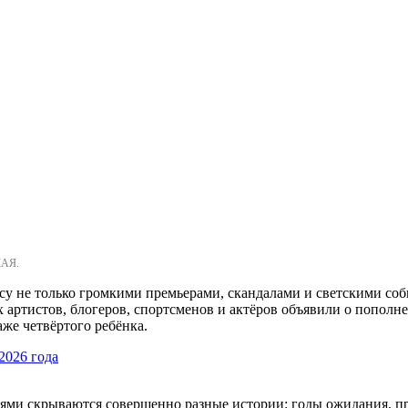
КАЯ.
су не только громкими премьерами, скандалами и светскими со
ых артистов, блогеров, спортсменов и актёров объявили о попол
же четвёртого ребёнка.
2026 года
ми скрываются совершенно разные истории: годы ожидания, пр