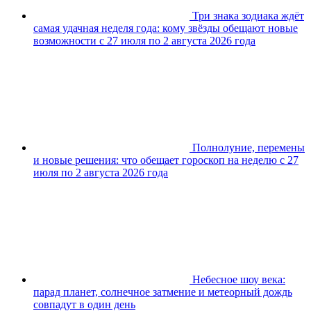
Три знака зодиака ждёт
самая удачная неделя года: кому звёзды обещают новые
возможности с 27 июля по 2 августа 2026 года
Полнолуние, перемены
и новые решения: что обещает гороскоп на неделю с 27
июля по 2 августа 2026 года
Небесное шоу века:
парад планет, солнечное затмение и метеорный дождь
совпадут в один день