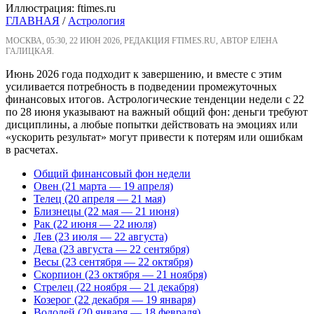
Иллюстрация: ftimes.ru
ГЛАВНАЯ
/
Астрология
МОСКВА, 05:30, 22 ИЮН 2026, РЕДАКЦИЯ FTIMES.RU, АВТОР ЕЛЕНА
ГАЛИЦКАЯ.
Июнь 2026 года подходит к завершению, и вместе с этим
усиливается потребность в подведении промежуточных
финансовых итогов. Астрологические тенденции недели с 22
по 28 июня указывают на важный общий фон: деньги требуют
дисциплины, а любые попытки действовать на эмоциях или
«ускорить результат» могут привести к потерям или ошибкам
в расчетах.
Общий финансовый фон недели
Овен (21 марта — 19 апреля)
Телец (20 апреля — 21 мая)
Близнецы (22 мая — 21 июня)
Рак (22 июня — 22 июля)
Лев (23 июля — 22 августа)
Дева (23 августа — 22 сентября)
Весы (23 сентября — 22 октября)
Скорпион (23 октября — 21 ноября)
Стрелец (22 ноября — 21 декабря)
Козерог (22 декабря — 19 января)
Водолей (20 января — 18 февраля)