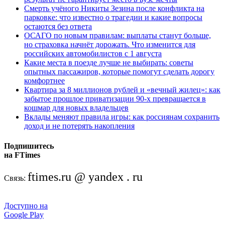
Смерть учёного Никиты Зезина после конфликта на
парковке: что известно о трагедии и какие вопросы
остаются без ответа
ОСАГО по новым правилам: выплаты станут больше,
но страховка начнёт дорожать. Что изменится для
российских автомобилистов с 1 августа
Какие места в поезде лучше не выбирать: советы
опытных пассажиров, которые помогут сделать дорогу
комфортнее
Квартира за 8 миллионов рублей и «вечный жилец»: как
забытое прошлое приватизации 90-х превращается в
кошмар для новых владельцев
Вклады меняют правила игры: как россиянам сохранить
доход и не потерять накопления
Подпишитесь
на FTimes
ftimes.ru @ yandex . ru
Связь:
Доступно на
Google Play