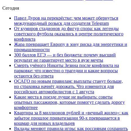
Сегодня
Павел Дуров на перекрёстке: чем может обернуться
международный розыск для создателя Telegram
От кумиров стадионов до фигур спора: как легенды
советского футбола оказались в центре политического
конфликта
Жара превращает Европу в зону риска для энергетики и
промышленности
300 баллов ЕГЭ — и без бюджета: почему высший
результат не гарантирует место в вузе мечты
Смерть учёного Никиты Зезина после конфликта на
парковке: что известно о трагедии и какие вопросы
остаются без ответа
ОСАГО по новым правилам: выплаты станут больше,
но страховка начнёт дорожать. Что изменится для
российских автомобилистов с 1 августа
Какие места в поезде лучше не выбирать: советы
опытных пассажиров, которые помогут сделать дорогу
комфортнее
Квартира за 8 миллионов рублей и «вечный жилец»: как
забытое прошлое приватизации 90-х превращается в
кошмар для новых владельцев
Вклады меняют правила игры: как россиянам сохранить