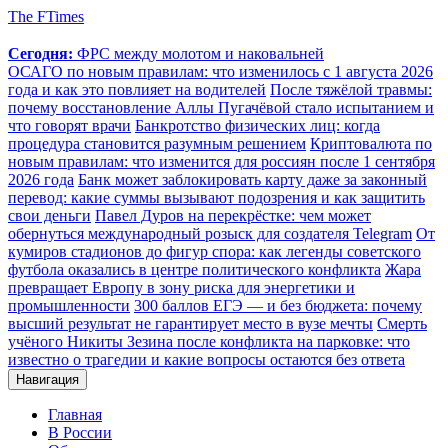
The FTimes
Сегодня:
ФРС между молотом и наковальней
ОСАГО по новым правилам: что изменилось с 1 августа 2026
года и как это повлияет на водителей
После тяжёлой травмы:
почему восстановление Аллы Пугачёвой стало испытанием и
что говорят врачи
Банкротство физических лиц: когда
процедура становится разумным решением
Криптовалюта по
новым правилам: что изменится для россиян после 1 сентября
2026 года
Банк может заблокировать карту даже за законный
перевод: какие суммы вызывают подозрения и как защитить
свои деньги
Павел Дуров на перекрёстке: чем может
обернуться международный розыск для создателя Telegram
От
кумиров стадионов до фигур спора: как легенды советского
футбола оказались в центре политического конфликта
Жара
превращает Европу в зону риска для энергетики и
промышленности
300 баллов ЕГЭ — и без бюджета: почему
высший результат не гарантирует место в вузе мечты
Смерть
учёного Никиты Зезина после конфликта на парковке: что
известно о трагедии и какие вопросы остаются без ответа
Навигация
Главная
В России