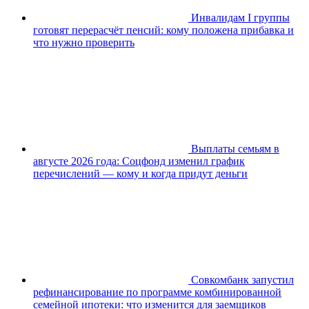
Инвалидам I группы
готовят перерасчёт пенсий: кому положена прибавка и
что нужно проверить
Выплаты семьям в
августе 2026 года: Соцфонд изменил график
перечислений — кому и когда придут деньги
Совкомбанк запустил
рефинансирование по программе комбинированной
семейной ипотеки: что изменится для заемщиков