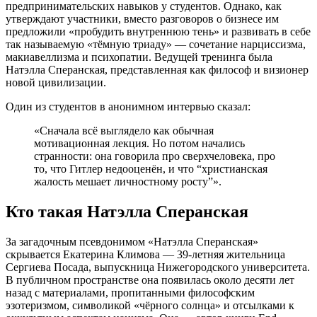
предпринимательских навыков у студентов. Однако, как
утверждают участники, вместо разговоров о бизнесе им
предложили «пробудить внутреннюю тень» и развивать в себе
так называемую «тёмную триаду» — сочетание нарциссизма,
макиавеллизма и психопатии. Ведущей тренинга была
Натэлла Сперанская, представленная как философ и визионер
новой цивилизации.
Один из студентов в анонимном интервью сказал:
«Сначала всё выглядело как обычная
мотивационная лекция. Но потом начались
странности: она говорила про сверхчеловека, про
то, что Гитлер недооценён, и что “христианская
жалость мешает личностному росту”».
Кто такая Натэлла Сперанская
За загадочным псевдонимом «Натэлла Сперанская»
скрывается Екатерина Климова — 39-летняя жительница
Сергиева Посада, выпускница Нижегородского университета.
В публичном пространстве она появилась около десяти лет
назад с материалами, пропитанными философским
эзотеризмом, символикой «чёрного солнца» и отсылками к