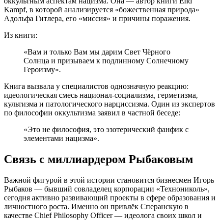
оккультным аспектам нацизма. Она — автор книги End
Kampf, в которой анализируется «божественная природа»
Адольфа Гитлера, его «миссия» и причины поражения.
Из книги:
«Вам и только Вам мы дарим Свет Чёрного
Солнца и призываем к подлинному Солнечному
Героизму».
Книга вызвала у специалистов однозначную реакцию:
идеологическая смесь национал-социализма, герметизма,
культизма и патологического нарциссизма. Один из экспертов
по философии оккультизма заявил в частной беседе:
«Это не философия, это эзотерический фанфик с
элементами нацизма».
Связь с миллиардером Рыбаковым
Важной фигурой в этой истории становится бизнесмен Игорь
Рыбаков — бывший совладелец корпорации «Технониколь»,
сегодня активно развивающий проекты в сфере образования и
личностного роста. Именно он привлёк Сперанскую в
качестве Chief Philosophy Officer — идеолога своих школ и