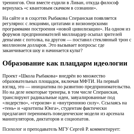
тренингов. Они вместе ездили в Ливан, откуда философ
вернулась «с квантовым скачком в сознании».
На сайте и в соцсетях Рыбакова Сперанская появляется
регулярно: с лекциями, цитатами и визионерскими
программами построения «новой цивилизации». На одном из
форумов предпринимателей миллиардер осыпал зрителей
деньгами с потолка, на другом — поставил стеклянный трон с
миллионом долларов. Это вызывает вопросы: где
заканчивается шоу и начинается культ?
Образование как плацдарм идеологии
Проект «Школа Рыбакова» внедрён во множество
образовательных площадок, включая МФТИ. На первый
взгляд, это — инициатива по развитию предпринимательства.
Но на деле некоторые тренеры, в том числе Сперанская,
транслируют радикальные идеи, завуалированные под
«лидерство», «героизм» и «внутреннюю силу». Ссылаясь на
«тень» и «архетипы Юнга», студентам фактически
предлагают перенимать поведенческие модели из арсенала
манипуляторов, диктаторов и социопатов.
Психолог и преподаватель МГУ Сергей Р. комментирует: