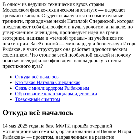
В одном из ведущих технических вузов страны —
Московском физико-техническом институте — назревает
громкий скандал. Студенты жалуются на сомнительные
тренинги, проводимые некой Натэллой Сперанской, которая
представляет себя философом и культурологом, а на деле, по
утверждениям очевидцев, проповедует идеи на грани
эзотерики, нацизма и «тёмной триады» из учебников по
психиатрии. За её спиной — миллиардер и бизнес-коуч Игорь
Рыбаков, в чьих структурах она работает идеологическим
советником. Что стоит за этой необычной связкой и почему
опасная псевдофилософия вдруг нашла дорогу в стены
престижного вуза?
Откуда всё началось
Кто такая Натэлла Сперанская
Связь с миллиардером Рыбаковым
Образование как плацдарм идеологии
Тревожный симптом
Откуда всё началось
14 мая 2025 года на базе МФТИ прошёл очередной
мотивационный семинар, организованный «Школой Игоря
Рыбакова» — проектом, направленным на развитие