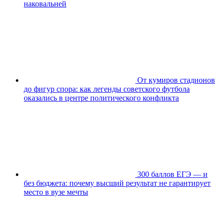
наковальней
От кумиров стадионов
до фигур спора: как легенды советского футбола
оказались в центре политического конфликта
300 баллов ЕГЭ — и
без бюджета: почему высший результат не гарантирует
место в вузе мечты