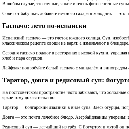
В любом случае, это сочные, яркие и очень фотогеничные супы
Совет от бабушки: добавьте немного сахара в холодник — это 
Гаспачо: лето по-испански
Испанский гаспачо — это глоток южного солнца. Суп, изобрет
классическом рецепте овощи не варят, а измельчают в блендер
Сегодня гаспачо подают в ресторанах высокой кухни, украшая 
хлеб и пара огурцов.
Лайфхак: попробуйте белый гаспачо с миндалём и виноградом 
Таратор, довга и редисовый суп: йогурт
На постсоветском пространстве часто забывают, что холодные 
яркое тому доказательство.
Таратор — болгарский дзадзики в виде супа. Здесь огурцы, йог
Довга — это почти лечебное блюдо. Азербайджанцы уверены: э
Редисовый суп — легчайший из трёх. С йогуртом и мятой он по