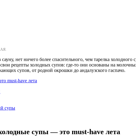
КАЯ.
в сауну, нет ничего более спасительного, чем тарелка холодного 
 свои рецепты холодных супов: где-то они основаны на молочных
жающих супов, от родной окрошки до андалузского гаспачо.
то must-have лета
х
ый супы
олодные супы — это must-have лета