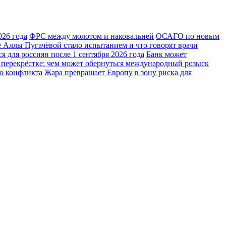
026 года
ФРС между молотом и наковальней
ОСАГО по новым
 Аллы Пугачёвой стало испытанием и что говорят врачи
 для россиян после 1 сентября 2026 года
Банк может
 перекрёстке: чем может обернуться международный розыск
го конфликта
Жара превращает Европу в зону риска для