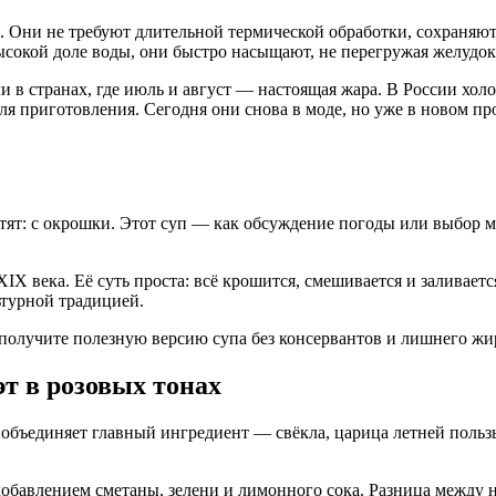
Они не требуют длительной термической обработки, сохраняют
сокой доле воды, они быстро насыщают, не перегружая желудок,
и в странах, где июль и август — настоящая жара. В России хол
 приготовления. Сегодня они снова в моде, но уже в новом про
ветят: с окрошки. Этот суп — как обсуждение погоды или выбор
XIX века. Её суть проста: всё крошится, смешивается и заливае
ьтурной традицией.
 получите полезную версию супа без консервантов и лишнего жи
т в розовых тонах
объединяет главный ингредиент — свёкла, царица летней польз
добавлением сметаны, зелени и лимонного сока. Разница между 