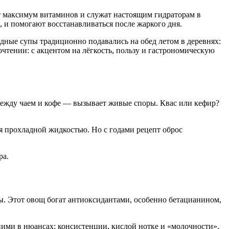
 максимум витаминов и служат настоящим гидраторам в
 и помогают восстанавливаться после жаркого дня.
одные супы традиционно подавались на обед летом в деревнях:
чтении: с акцентом на лёгкость, пользу и гастрономическую
 между чаем и кофе — вызывает живые споры. Квас или кефир?
тся прохладной жидкостью. Но с годами рецепт оброс
ра.
ы. Этот овощ богат антиоксидантами, особенно бетацианином,
ними в нюансах: консистенции, кислой нотке и «молочности».