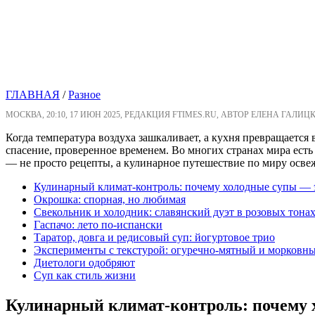
ГЛАВНАЯ
/
Разное
МОСКВА, 20:10, 17 ИЮН 2025, РЕДАКЦИЯ FTIMES.RU, АВТОР ЕЛЕНА ГАЛИЦ
Когда температура воздуха зашкаливает, а кухня превращается 
спасение, проверенное временем. Во многих странах мира есть
— не просто рецепты, а кулинарное путешествие по миру осве
Кулинарный климат-контроль: почему холодные супы — э
Окрошка: спорная, но любимая
Свекольник и холодник: славянский дуэт в розовых тона
Гаспачо: лето по-испански
Таратор, довга и редисовый суп: йогуртовое трио
Эксперименты с текстурой: огуречно-мятный и морковн
Диетологи одобряют
Суп как стиль жизни
Кулинарный климат-контроль: почему х