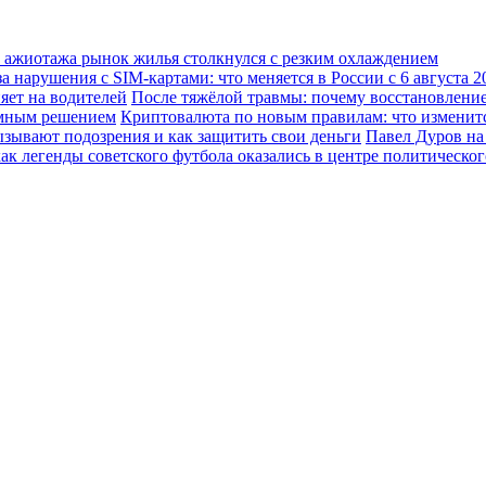
о ажиотажа рынок жилья столкнулся с резким охлаждением
а нарушения с SIM-картами: что меняется в России с 6 августа 2
ияет на водителей
После тяжёлой травмы: почему восстановление
зумным решением
Криптовалюта по новым правилам: что изменится
ызывают подозрения и как защитить свои деньги
Павел Дуров на
ак легенды советского футбола оказались в центре политическо