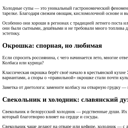
Холодные супы — это уникальный гастрономический феномен. 
тарелке. Благодаря свежим овощам, кисломолочной основе и вы
Особенно они хороши в регионах с традицией летнего поста ил
они были сытными, дешёвыми и не требовали много топлива для
эстетику.
Окрошка: спорная, но любимая
Если спросить россиянина, с чего начинается лето, многие от
Колбаса или курица?
Классическая окрошка берёт своё начало в крестьянской кухне 
вариантами, а споры о «правильной» окрошке стали почти кул
Заметка от диетолога: замените колбасу на отварную грудку —
Свекольник и холодник: славянский дуэ
Свекольник и белорусский холодник — родственные души. Их 
который благотворно влияет на сердце и сосуды.
Свекольник чаще делают на отваре или кефире, холодник — с 