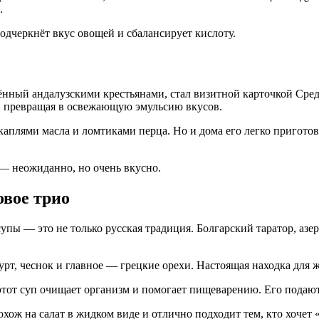
.
подчеркнёт вкус овощей и сбалансирует кислоту.
ённый андалузскими крестьянами, стал визитной карточкой Сред
е, превращая в освежающую эмульсию вкусов.
каплями масла и ломтиками перца. Но и дома его легко пригото
— неожиданно, но очень вкусно.
овое трио
супы — это не только русская традиция. Болгарский таратор, аз
урт, чеснок и главное — грецкие орехи. Настоящая находка для ж
тот суп очищает организм и помогает пищеварению. Его подают
хож на салат в жидком виде и отлично подходит тем, кто хочет 