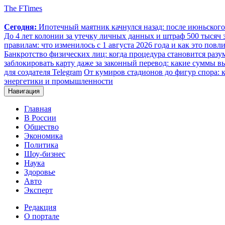
The FTimes
Сегодня:
Ипотечный маятник качнулся назад: после июньског
До 4 лет колонии за утечку личных данных и штраф 500 тысяч з
правилам: что изменилось с 1 августа 2026 года и как это повл
Банкротство физических лиц: когда процедура становится ра
заблокировать карту даже за законный перевод: какие суммы в
для создателя Telegram
От кумиров стадионов до фигур спора: к
энергетики и промышленности
Навигация
Главная
В России
Общество
Экономика
Политика
Шоу-бизнес
Наука
Здоровье
Авто
Эксперт
Редакция
О портале