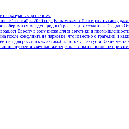
овится разумным решением
осле 1 сентября 2026 года
Банк может заблокировать карту даж
жет обернуться международный розыск для создателя Telegram
От
вращает Европу в зону риска для энергетики и промышленност
а после конфликта на парковке: что известно о трагедии и каки
енится для российских автомобилистов с 1 августа
Какие места 
лионов рублей и «вечный жилец»: как забытое прошлое привати