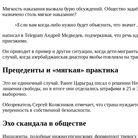
Мягкость наказания вызвала бурю обсуждений. Общество задаёт
назначено столь мягкое наказание?
«Если вам когда-либо нужно будет объяснить, что значит
написал в Telegram Андрей Медведев, подчеркивая, что речь и
приезжими.
Он приводит в пример и другие ситуации, когда дети-мигранты
случай, когда азербайджанская диаспора якобы повлияла на тра
Прецеденты и «мягкая» практика
Это не единичный случай. Ранее Царьград писал о решении Неф
лишения свободы, но в итоге они отделались штрафами в 25 и
выборочно.
Обозреватель Сергей Колясников отмечает, что страна нуждае
уверенность в собственной безопасности.
Эхо скандала в обществе
Инциденты, подобные нижнесергинскому, формируют тревогу у