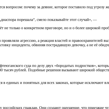
ся вопросом: почему за деяние, которое поставило под угрозу 
 „диаспора порешала“, смело показывайте этот случай», —
дёт не только о конкретном приговоре, но и о более широкой п
 проявляли агрессию, а реакция властей и правоохранителей вы
ктовку инцидента, обвиняя пострадавшую девочку, а не её обидч
теюганского суда по делу двух «бородатых подростков», которы
 30 тысяч рублей. Подобные решения вызывают широкий обществ
тся в единых и понятных для всех законах, которые исключают 
 российских граждан. Они создают ощущение, что приезжие чув