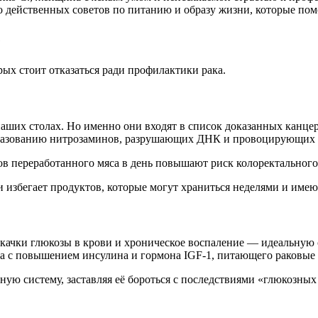
но действенных советов по питанию и образу жизни, которые по
е
ых стоит отказаться ради профилактики рака.
аших столах. Но именно они входят в список доказанных канце
образованию нитрозаминов, разрушающих ДНК и провоцирующих
ммов переработанного мяса в день повышают риск колоректального
и избегает продуктов, которые могут храниться неделями и име
скачки глюкозы в крови и хроническое воспаление — идеальную ср
ра с повышением инсулина и гормона IGF-1, питающего раковые 
ную систему, заставляя её бороться с последствиями «глюкозных