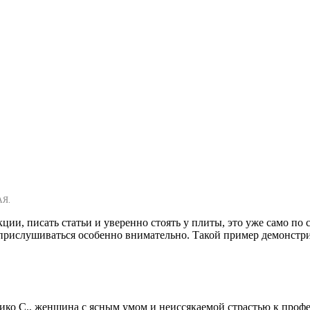
АЯ.
кции, писать статьи и уверенно стоять у плиты, это уже само по 
прислушиваться особенно внимательно. Такой пример демонстриру
ко С., женщина с ясным умом и неиссякаемой страстью к проф