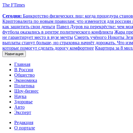
The FTimes
Сегодня:
Банкротство физических лиц: когда процедура стан
Криптовалюта по новым правилам: что изменится для россиян п
как защитить свои деньги
Павел Дуров на перекрёстке: чем мо
футбола оказались в центре политического конфликта
Жара пре
не гарантирует место в вузе мечты
Смерть учёного Никиты Зезин
выплаты станут больше, но страховка начнёт дорожать. Что изм
которые помогут сделать дорогу комфортнее
Квартира за 8 мил
Навигация
Главная
В России
Общество
Экономика
Политика
Шоу-бизнес
Наука
Здоровье
Авто
Эксперт
Редакция
О портале