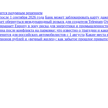
овится разумным решением
осле 1 сентября 2026 года
Банк может заблокировать карту даж
жет обернуться международный розыск для создателя Telegram
От
вращает Европу в зону риска для энергетики и промышленност
а после конфликта на парковке: что известно о трагедии и каки
енится для российских автомобилистов с 1 августа
Какие места 
лионов рублей и «вечный жилец»: как забытое прошлое привати