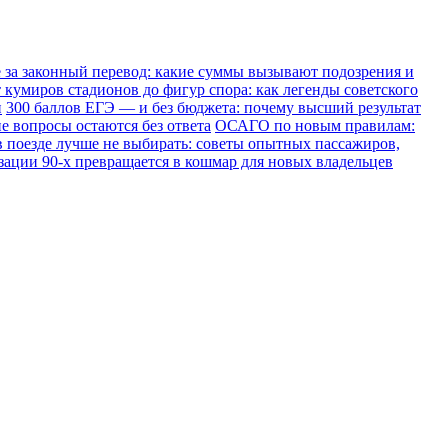
е за законный перевод: какие суммы вызывают подозрения и
 кумиров стадионов до фигур спора: как легенды советского
и
300 баллов ЕГЭ — и без бюджета: почему высший результат
е вопросы остаются без ответа
ОСАГО по новым правилам:
в поезде лучше не выбирать: советы опытных пассажиров,
зации 90-х превращается в кошмар для новых владельцев