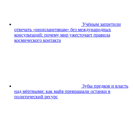
Учёным запретили
отвечать «инопланетянам» без международных
консультаций: почему мир ужесточает правила
космического контакта
Зубы предков и власть
над мёртвыми: как майя превращали останки в
политический ресурс