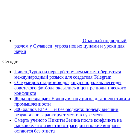
Опасный подводный
разлом у Сулавеси: угроза новых цунами и уроки для
науки
Сегодня
Павел Дуров на перекрёстке: чем может обернуться
международный розыск для создателя Telegram
От кумиров стадионов до фигур спора: как легенды
советского футбола оказались в центре политического
конфликта
Жара превращает Европу в зону риска для энергетики и
промышленности
300 баллов ЕГЭ — и без бюджета: почему высший
результат не гарантирует место в вузе мечты
Смерть учёного Никиты Зезина после конфликта на
парковке: что известно о трагедии и какие вопросы
остаются без ответа