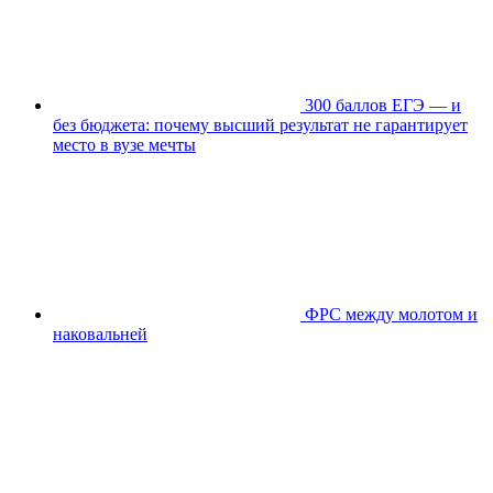
300 баллов ЕГЭ — и
без бюджета: почему высший результат не гарантирует
место в вузе мечты
ФРС между молотом и
наковальней