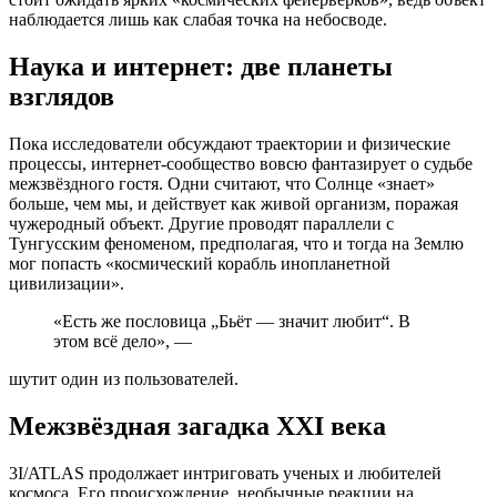
наблюдается лишь как слабая точка на небосводе.
Наука и интернет: две планеты
взглядов
Пока исследователи обсуждают траектории и физические
процессы, интернет-сообщество вовсю фантазирует о судьбе
межзвёздного гостя. Одни считают, что Солнце «знает»
больше, чем мы, и действует как живой организм, поражая
чужеродный объект. Другие проводят параллели с
Тунгусским феноменом, предполагая, что и тогда на Землю
мог попасть «космический корабль инопланетной
цивилизации».
«Есть же пословица „Бьёт — значит любит“. В
этом всё дело», —
шутит один из пользователей.
Межзвёздная загадка XXI века
3I/ATLAS продолжает интриговать ученых и любителей
космоса. Его происхождение, необычные реакции на