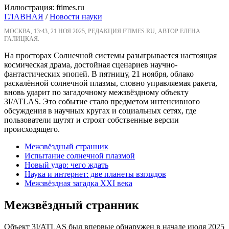
Иллюстрация: ftimes.ru
ГЛАВНАЯ
/
Новости науки
МОСКВА, 13:43, 21 НОЯ 2025, РЕДАКЦИЯ FTIMES.RU, АВТОР ЕЛЕНА
ГАЛИЦКАЯ.
На просторах Солнечной системы разыгрывается настоящая
космическая драма, достойная сценариев научно-
фантастических эпопей. В пятницу, 21 ноября, облако
раскалённой солнечной плазмы, словно управляемая ракета,
вновь ударит по загадочному межзвёздному объекту
3I/ATLAS. Это событие стало предметом интенсивного
обсуждения в научных кругах и социальных сетях, где
пользователи шутят и строят собственные версии
происходящего.
Межзвёздный странник
Испытание солнечной плазмой
Новый удар: чего ждать
Наука и интернет: две планеты взглядов
Межзвёздная загадка XXI века
Межзвёздный странник
Объект 3I/ATLAS был впервые обнаружен в начале июля 2025