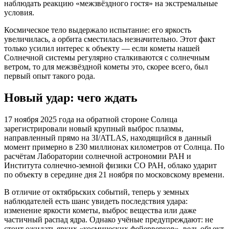
наблюдать реакцию «межзвёздного гостя» на экстремальные
условия.
Космическое тело выдержало испытание: его яркость
увеличилась, а орбита сместилась незначительно. Этот факт
только усилил интерес к объекту — если кометы нашей
Солнечной системы регулярно сталкиваются с солнечным
ветром, то для межзвёздной кометы это, скорее всего, был
первый опыт такого рода.
Новый удар: чего ждать
17 ноября 2025 года на обратной стороне Солнца
зарегистрировали новый крупный выброс плазмы,
направленный прямо на 3I/ATLAS, находящийся в данный
момент примерно в 230 миллионах километров от Солнца. По
расчётам Лаборатории солнечной астрономии РАН и
Института солнечно-земной физики СО РАН, облако ударит
по объекту в середине дня 21 ноября по московскому времени.
В отличие от октябрьских событий, теперь у земных
наблюдателей есть шанс увидеть последствия удара:
изменение яркости кометы, выброс вещества или даже
частичный распад ядра. Однако учёные предупреждают: не
стоит ожидать ярких «космических фейерверков», ведь объект