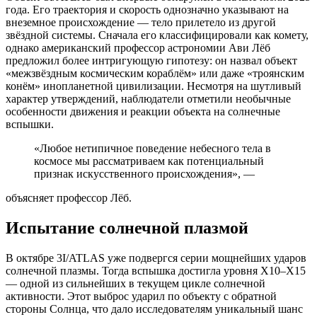
года. Его траектория и скорость однозначно указывают на
внеземное происхождение — тело прилетело из другой
звёздной системы. Сначала его классифицировали как комету,
однако американский профессор астрономии Ави Лёб
предложил более интригующую гипотезу: он назвал объект
«межзвёздным космическим кораблём» или даже «троянским
конём» инопланетной цивилизации. Несмотря на шутливый
характер утверждений, наблюдатели отметили необычные
особенности движения и реакции объекта на солнечные
вспышки.
«Любое нетипичное поведение небесного тела в
космосе мы рассматриваем как потенциальный
признак искусственного происхождения», —
объясняет профессор Лёб.
Испытание солнечной плазмой
В октябре 3I/ATLAS уже подвергся серии мощнейших ударов
солнечной плазмы. Тогда вспышка достигла уровня X10–X15
— одной из сильнейших в текущем цикле солнечной
активности. Этот выброс ударил по объекту с обратной
стороны Солнца, что дало исследователям уникальный шанс