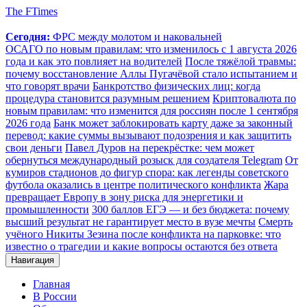
The FTimes
Сегодня:
ФРС между молотом и наковальней
ОСАГО по новым правилам: что изменилось с 1 августа 2026
года и как это повлияет на водителей
После тяжёлой травмы:
почему восстановление Аллы Пугачёвой стало испытанием и
что говорят врачи
Банкротство физических лиц: когда
процедура становится разумным решением
Криптовалюта по
новым правилам: что изменится для россиян после 1 сентября
2026 года
Банк может заблокировать карту даже за законный
перевод: какие суммы вызывают подозрения и как защитить
свои деньги
Павел Дуров на перекрёстке: чем может
обернуться международный розыск для создателя Telegram
От
кумиров стадионов до фигур спора: как легенды советского
футбола оказались в центре политического конфликта
Жара
превращает Европу в зону риска для энергетики и
промышленности
300 баллов ЕГЭ — и без бюджета: почему
высший результат не гарантирует место в вузе мечты
Смерть
учёного Никиты Зезина после конфликта на парковке: что
известно о трагедии и какие вопросы остаются без ответа
Навигация
Главная
В России