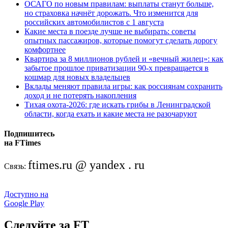
ОСАГО по новым правилам: выплаты станут больше,
но страховка начнёт дорожать. Что изменится для
российских автомобилистов с 1 августа
Какие места в поезде лучше не выбирать: советы
опытных пассажиров, которые помогут сделать дорогу
комфортнее
Квартира за 8 миллионов рублей и «вечный жилец»: как
забытое прошлое приватизации 90-х превращается в
кошмар для новых владельцев
Вклады меняют правила игры: как россиянам сохранить
доход и не потерять накопления
Тихая охота-2026: где искать грибы в Ленинградской
области, когда ехать и какие места не разочаруют
Подпишитесь
на FTimes
ftimes.ru @ yandex . ru
Связь:
Доступно на
Google Play
Следуйте за FT