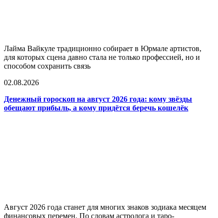
Лайма Вайкуле традиционно собирает в Юрмале артистов,
для которых сцена давно стала не только профессией, но и
способом сохранить связь
02.08.2026
Денежный гороскоп на август 2026 года: кому звёзды
обещают прибыль, а кому придётся беречь кошелёк
Август 2026 года станет для многих знаков зодиака месяцем
финансовых перемен. По словам астролога и таро-