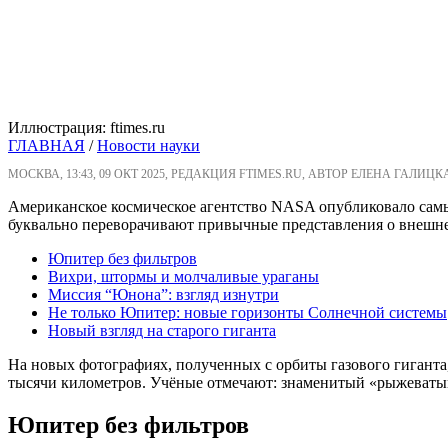
Иллюстрация: ftimes.ru
ГЛАВНАЯ
/
Новости науки
МОСКВА, 13:43, 09 ОКТ 2025, РЕДАКЦИЯ FTIMES.RU, АВТОР ЕЛЕНА ГАЛИЦК
Американское космическое агентство NASA опубликовало сам
буквально переворачивают привычные представления о внешн
Юпитер без фильтров
Вихри, штормы и молчаливые ураганы
Миссия “Юнона”: взгляд изнутри
Не только Юпитер: новые горизонты Солнечной системы
Новый взгляд на старого гиганта
На новых фотографиях, полученных с орбиты газового гиганта
тысячи километров. Учёные отмечают: знаменитый «рыжеватый»
Юпитер без фильтров