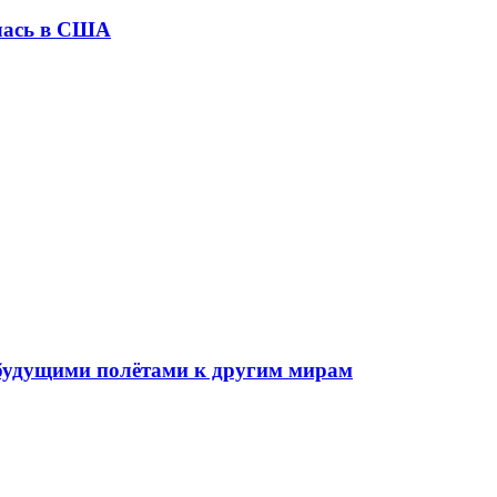
илась в США
д будущими полётами к другим мирам