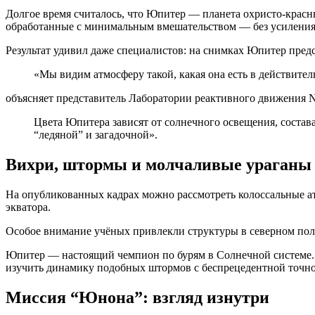
Долгое время считалось, что Юпитер — планета охристо-красн
обработанные с минимальным вмешательством — без усиления 
Результат удивил даже специалистов: на снимках Юпитер пред
«Мы видим атмосферу такой, какая она есть в действите
объясняет представитель Лаборатории реактивного движения 
Цвета Юпитера зависят от солнечного освещения, состав
“ледяной” и загадочной».
Вихри, штормы и молчаливые ураганы
На опубликованных кадрах можно рассмотреть колоссальные а
экватора.
Особое внимание учёных привлекли структуры в северном пол
Юпитер — настоящий чемпион по бурям в Солнечной системе. 
изучить динамику подобных штормов с беспрецедентной точнос
Миссия “Юнона”: взгляд изнутри