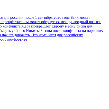
 для россиян после 1 сентября 2026 года
Банк может
 перекрёстке: чем может обернуться международный розыск
го конфликта
Жара превращает Европу в зону риска для
Смерть учёного Никиты Зезина после конфликта на парковке:
 начнёт дорожать. Что изменится для российских
рогу комфортнее