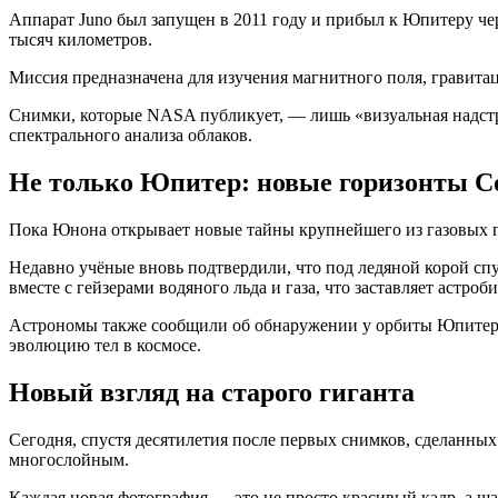
Аппарат Juno был запущен в 2011 году и прибыл к Юпитеру чере
тысяч километров.
Миссия предназначена для изучения магнитного поля, гравит
Снимки, которые NASA публикует, — лишь «визуальная надст
спектрального анализа облаков.
Не только Юпитер: новые горизонты С
Пока Юнона открывает новые тайны крупнейшего из газовых ги
Недавно учёные вновь подтвердили, что под ледяной корой с
вместе с гейзерами водяного льда и газа, что заставляет астро
Астрономы также сообщили об обнаружении у орбиты Юпитера 
эволюцию тел в космосе.
Новый взгляд на старого гиганта
Сегодня, спустя десятилетия после первых снимков, сделанны
многослойным.
Каждая новая фотография — это не просто красивый кадр, а ша