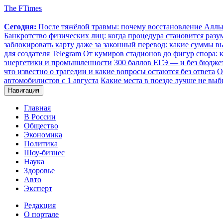
The FTimes
Сегодня:
После тяжёлой травмы: почему восстановление Аллы 
Банкротство физических лиц: когда процедура становится ра
заблокировать карту даже за законный перевод: какие суммы в
для создателя Telegram
От кумиров стадионов до фигур спора: к
энергетики и промышленности
300 баллов ЕГЭ — и без бюджет
что известно о трагедии и какие вопросы остаются без ответа
О
автомобилистов с 1 августа
Какие места в поезде лучше не выб
Навигация
Главная
В России
Общество
Экономика
Политика
Шоу-бизнес
Наука
Здоровье
Авто
Эксперт
Редакция
О портале