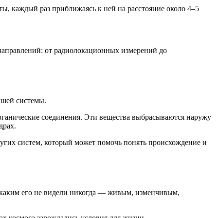
ты, каждый раз приближаясь к ней на расстояние около 4–5
направлений: от радиолокационных измерений до
ашей системы.
рганические соединения. Эти вещества выбрасываются наружу
драх.
угих систем, который может помочь понять происхождение и
, каким его не видели никогда — живым, изменчивым,
ах космоса зарождались условия для жизни.