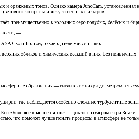
ых и оранжевых тонов. Однако камера JunoCam, установленная н
цветового контраста и искусственных фильтров.
стаёт преимущественно в холодных серо-голубых, белёсых и бир
льности, —
NASA Скотт Болтон, руководитель миссии Juno. —
а верхних облаков и химических реакций в них. Без привычных 
тмосферные образования — гигантские вихри диаметром в тысяч
ушарии, где наблюдаются особенно сложные турбулентные зоны
Его «Большое красное пятно» — циклон размером с три Земли —
тью, что поможет лучше понять процессы в атмосфере не только