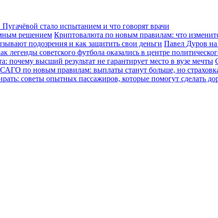
Пугачёвой стало испытанием и что говорят врачи
зумным решением
Криптовалюта по новым правилам: что изменится
ызывают подозрения и как защитить свои деньги
Павел Дуров на
ак легенды советского футбола оказались в центре политическо
а: почему высший результат не гарантирует место в вузе мечты
САГО по новым правилам: выплаты станут больше, но страховка
ирать: советы опытных пассажиров, которые помогут сделать до