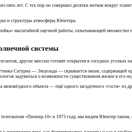
з пять лет. С тех пор он совершил десятки витков вокруг плане
ации и структуры атмосферы Юпитера.
ройка» масштабной научной работы, охватывающей множество 
олнечной системы
гантов, другие миссии готовят открытия в соседних уголках н
путника Сатурна — Энцелада — скрывается океан, содержащий о
биологов задуматься о возможности существования жизни в его не
межзвёздного объекта — ещё одного загадочного «гостя» из др
х телескопом «Пионер-10» в 1973 году, мы видим Юпитер таким
г к пониманию того, как формировались планеты и как в глубин