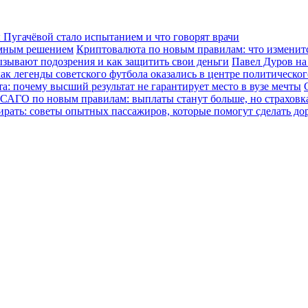
Пугачёвой стало испытанием и что говорят врачи
зумным решением
Криптовалюта по новым правилам: что изменится
ызывают подозрения и как защитить свои деньги
Павел Дуров на
ак легенды советского футбола оказались в центре политическо
а: почему высший результат не гарантирует место в вузе мечты
САГО по новым правилам: выплаты станут больше, но страховка
ирать: советы опытных пассажиров, которые помогут сделать до