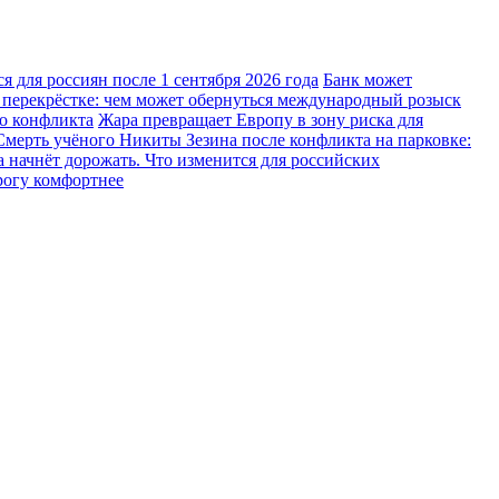
 для россиян после 1 сентября 2026 года
Банк может
 перекрёстке: чем может обернуться международный розыск
го конфликта
Жара превращает Европу в зону риска для
Смерть учёного Никиты Зезина после конфликта на парковке:
 начнёт дорожать. Что изменится для российских
рогу комфортнее