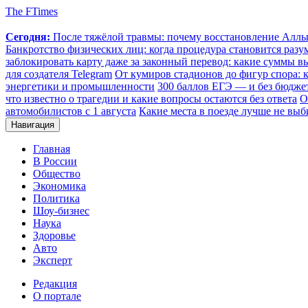
The FTimes
Сегодня:
После тяжёлой травмы: почему восстановление Аллы 
Банкротство физических лиц: когда процедура становится ра
заблокировать карту даже за законный перевод: какие суммы в
для создателя Telegram
От кумиров стадионов до фигур спора: к
энергетики и промышленности
300 баллов ЕГЭ — и без бюджет
что известно о трагедии и какие вопросы остаются без ответа
О
автомобилистов с 1 августа
Какие места в поезде лучше не выб
Навигация
Главная
В России
Общество
Экономика
Политика
Шоу-бизнес
Наука
Здоровье
Авто
Эксперт
Редакция
О портале