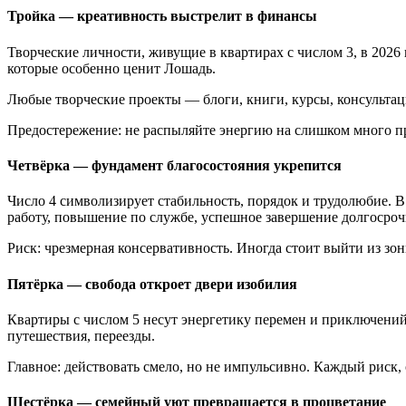
Тройка — креативность выстрелит в финансы
Творческие личности, живущие в квартирах с числом 3, в 2026
которые особенно ценит Лошадь.
Любые творческие проекты — блоги, книги, курсы, консультац
Предостережение: не распыляйте энергию на слишком много пр
Четвёрка — фундамент благосостояния укрепится
Число 4 символизирует стабильность, порядок и трудолюбие. 
работу, повышение по службе, успешное завершение долгосро
Риск: чрезмерная консервативность. Иногда стоит выйти из з
Пятёрка — свобода откроет двери изобилия
Квартиры с числом 5 несут энергетику перемен и приключений
путешествия, переезды.
Главное: действовать смело, но не импульсивно. Каждый риск,
Шестёрка — семейный уют превращается в процветание