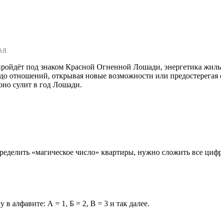
АЯ.
пройдёт под знаком Красной Огненной Лошади, энергетика жилья
о отношений, открывая новые возможности или предостерегая от
оно сулит в год Лошади.
ределить «магическое число» квартиры, нужно сложить все цифр
в алфавите: А = 1, Б = 2, В = 3 и так далее.