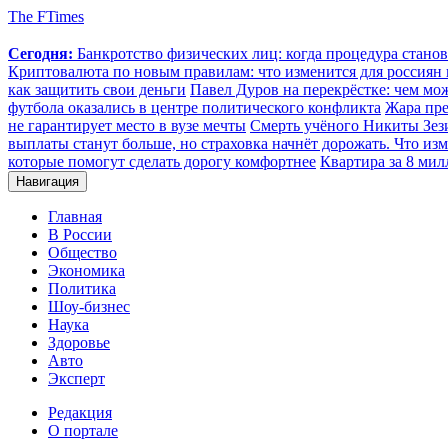
The FTimes
Сегодня:
Банкротство физических лиц: когда процедура стан
Криптовалюта по новым правилам: что изменится для россиян п
как защитить свои деньги
Павел Дуров на перекрёстке: чем мо
футбола оказались в центре политического конфликта
Жара пре
не гарантирует место в вузе мечты
Смерть учёного Никиты Зезин
выплаты станут больше, но страховка начнёт дорожать. Что изм
которые помогут сделать дорогу комфортнее
Квартира за 8 мил
Навигация
Главная
В России
Общество
Экономика
Политика
Шоу-бизнес
Наука
Здоровье
Авто
Эксперт
Редакция
О портале