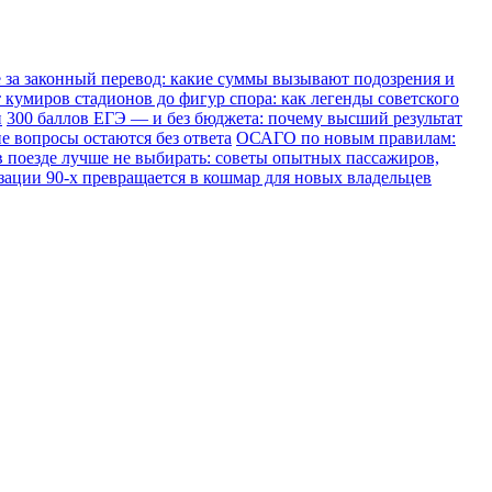
е за законный перевод: какие суммы вызывают подозрения и
 кумиров стадионов до фигур спора: как легенды советского
и
300 баллов ЕГЭ — и без бюджета: почему высший результат
е вопросы остаются без ответа
ОСАГО по новым правилам:
в поезде лучше не выбирать: советы опытных пассажиров,
зации 90-х превращается в кошмар для новых владельцев