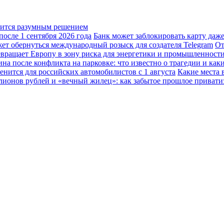
овится разумным решением
осле 1 сентября 2026 года
Банк может заблокировать карту даж
жет обернуться международный розыск для создателя Telegram
От
вращает Европу в зону риска для энергетики и промышленност
а после конфликта на парковке: что известно о трагедии и каки
енится для российских автомобилистов с 1 августа
Какие места 
лионов рублей и «вечный жилец»: как забытое прошлое привати