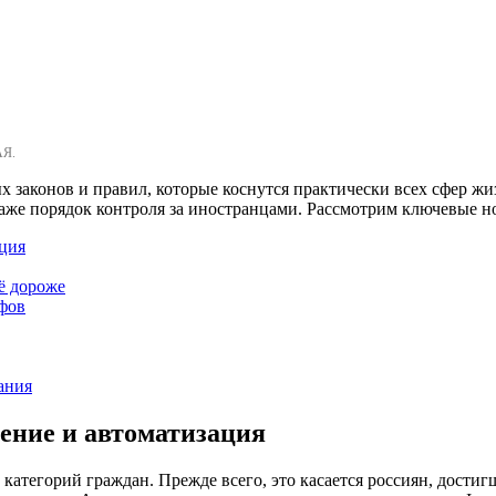
АЯ.
вых законов и правил, которые коснутся практически всех сфер 
аже порядок контроля за иностранцами. Рассмотрим ключевые н
ция
ё дороже
афов
ания
ение и автоматизация
атегорий граждан. Прежде всего, это касается россиян, достигш