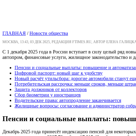
ГЛАВНАЯ
/
Новости общества
МОСКВА, 13:43, 03 ДЕК 2025, РЕДАКЦИЯ FTIMES.RU, АВТОР ЕЛЕНА ГАЛИЦК
С 1 декабря 2025 года в России вступает в силу целый ряд но
автопром, финансовые услуги, жилищное законодательство и д
Пенсии и социальные выплаты: повышение и автоматиза
Цифровой паспорт: новый шаг к удобству
Новый расчёт утильсбора: дорогие автомобили станут ещ
Потребительская рассрочка: меньше сроков, меньше штр
Защита должников от коллекторов
Сбор биометрии у иностранцев
Водительские права: автопродление заканчивается
Жилищные вопросы: согласование и администратор собр
Пенсии и социальные выплаты: повыш
Декабрь 2025 года принесёт индексацию пенсий для некоторых к