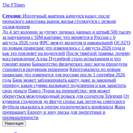
The FTimes
Сегодня:
Ипотечный маятник качнулся назад: после
июньского ажиотажа рынок жилья столкнулся с резким
охлаждением
До 4 лет колонии за утечку личных данных и штраф 500 тысяч
за нарушения с SIM-картами: что меняется в России с 6
августа 2026 года
ФРС между молотом и наковальней
ОСАГО
по новым правилам: что изменилось с 1 августа 2026 года и
как это повлияет на водителей
После тяжёлой травмы: почему
восстановление Аллы Пугачёвой стало испытанием и что
говорят врачи
Банкротство физических лиц: когда процедура
становится разумным решением
Криптовалюта по новым
правилам: что изменится для россиян после 1 сентября 2026
года
Банк может заблокировать карту даже за законный
перевод: какие суммы вызывают подозрения и как защитить
свои деньги
Павел Дуров на перекрёстке: чем может
обернуться международный розыск для создателя Telegram
От
кумиров стадионов до фигур спора: как легенды советского
футбола оказались в центре политического конфликта
Жара
превращает Европу в зону риска для энергетики и
промышленности
Навигация