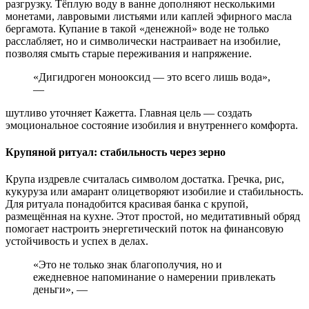
разгрузку. Тёплую воду в ванне дополняют несколькими
монетами, лавровыми листьями или каплей эфирного масла
бергамота. Купание в такой «денежной» воде не только
расслабляет, но и символически настраивает на изобилие,
позволяя смыть старые переживания и напряжение.
«Дигидроген монооксид — это всего лишь вода»,
—
шутливо уточняет Кажетта. Главная цель — создать
эмоциональное состояние изобилия и внутреннего комфорта.
Крупяной ритуал: стабильность через зерно
Крупа издревле считалась символом достатка. Гречка, рис,
кукуруза или амарант олицетворяют изобилие и стабильность.
Для ритуала понадобится красивая банка с крупой,
размещённая на кухне. Этот простой, но медитативный обряд
помогает настроить энергетический поток на финансовую
устойчивость и успех в делах.
«Это не только знак благополучия, но и
ежедневное напоминание о намерении привлекать
деньги», —