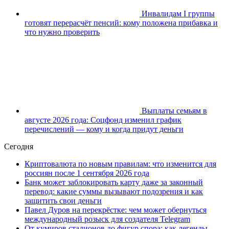
Инвалидам I группы
готовят перерасчёт пенсий: кому положена прибавка и
что нужно проверить
Выплаты семьям в
августе 2026 года: Соцфонд изменил график
перечислений — кому и когда придут деньги
Сегодня
Криптовалюта по новым правилам: что изменится для
россиян после 1 сентября 2026 года
Банк может заблокировать карту даже за законный
перевод: какие суммы вызывают подозрения и как
защитить свои деньги
Павел Дуров на перекрёстке: чем может обернуться
международный розыск для создателя Telegram
От кумиров стадионов до фигур спора: как легенды