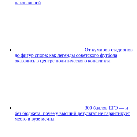
наковальней
От кумиров стадионов
до фигур спора: как легенды советского футбола
оказались в центре политического конфликта
300 баллов ЕГЭ — и
без бюджета: почему высший результат не гарантирует
место в вузе мечты