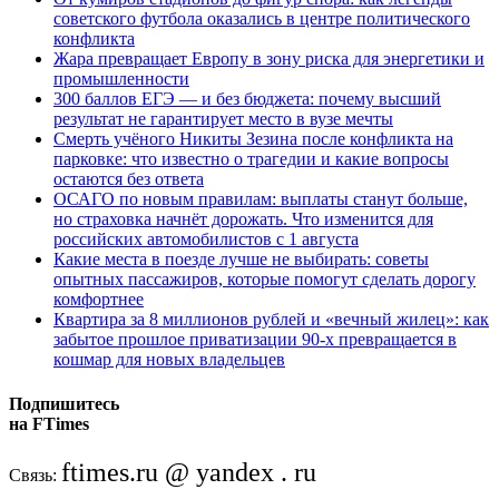
советского футбола оказались в центре политического
конфликта
Жара превращает Европу в зону риска для энергетики и
промышленности
300 баллов ЕГЭ — и без бюджета: почему высший
результат не гарантирует место в вузе мечты
Смерть учёного Никиты Зезина после конфликта на
парковке: что известно о трагедии и какие вопросы
остаются без ответа
ОСАГО по новым правилам: выплаты станут больше,
но страховка начнёт дорожать. Что изменится для
российских автомобилистов с 1 августа
Какие места в поезде лучше не выбирать: советы
опытных пассажиров, которые помогут сделать дорогу
комфортнее
Квартира за 8 миллионов рублей и «вечный жилец»: как
забытое прошлое приватизации 90-х превращается в
кошмар для новых владельцев
Подпишитесь
на FTimes
ftimes.ru @ yandex . ru
Связь: