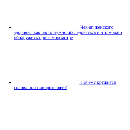
Чек-ап женского
здоровья: как часто нужно обследоваться и что можно
обнаружить при самоосмотре
Почему кружится
голова при повороте шеи?