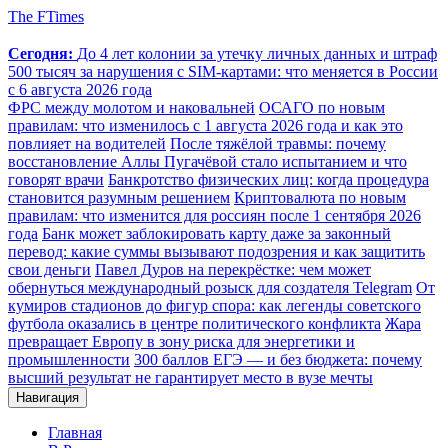
The FTimes
Сегодня:
До 4 лет колонии за утечку личных данных и штраф
500 тысяч за нарушения с SIM-картами: что меняется в России
с 6 августа 2026 года
ФРС между молотом и наковальней
ОСАГО по новым
правилам: что изменилось с 1 августа 2026 года и как это
повлияет на водителей
После тяжёлой травмы: почему
восстановление Аллы Пугачёвой стало испытанием и что
говорят врачи
Банкротство физических лиц: когда процедура
становится разумным решением
Криптовалюта по новым
правилам: что изменится для россиян после 1 сентября 2026
года
Банк может заблокировать карту даже за законный
перевод: какие суммы вызывают подозрения и как защитить
свои деньги
Павел Дуров на перекрёстке: чем может
обернуться международный розыск для создателя Telegram
От
кумиров стадионов до фигур спора: как легенды советского
футбола оказались в центре политического конфликта
Жара
превращает Европу в зону риска для энергетики и
промышленности
300 баллов ЕГЭ — и без бюджета: почему
высший результат не гарантирует место в вузе мечты
Навигация
Главная