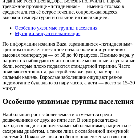
и данные Роспотребнадзора. Болезнь получила в народе
тревожное прозвище «пятидневная» — именно столько в
среднем длится её острое течение, сопровождающееся
высокой температурой и сильной интоксикацией.
Особенно уязвимые группы населения
Мутации вируса и вакцинация
По информации издания Baza, заразившихся «пятидневным»
гриппом отличает внезапное начало болезни и устойчиво
высокая температура — от 38 до 40 градусов. Помимо жара, у
пациентов наблюдаются интенсивные мышечные и суставные
боли, которые плохо поддаются стандартной терапии. Часто
появляются тошнота, расстройства желудка, насморк и
сильный кашель. Взрослые заболевшие ощущают резкое
недомогание буквально за пару часов, а дети — всего за 15–30
минут.
Особенно уязвимые группы населения
Наибольший рост заболеваемости отмечается среди
дошкольников от двух до пяти лет. В зоне риска также
находятся люди с хроническими заболеваниями, пациенты с
сахарным диабетом, а также лица с ослабленной иммунной
системой. Пожилые люди особенно подвержены развитию