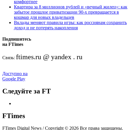
комфортнее
Квартира за 8 миллионов рублей и «вечный жилец»: как
забытое прошлое приватизации 90-х превращается в
кошмар для новых владельцев
Вклады меняют правила игры: как россиянам сохранить
доход и не потерять накопления
Подпишитесь
на FTimes
ftimes.ru @ yandex . ru
Связь:
Доступно на
Google Play
Следуйте за FT
FTimes
FTimes Digital News / Copyright © 2026 Все права защищены.