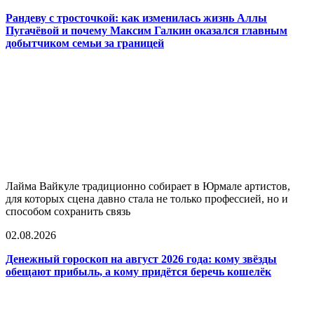
Рандеву с тросточкой: как изменилась жизнь Аллы
Пугачёвой и почему Максим Галкин оказался главным
добытчиком семьи за границей
Лайма Вайкуле традиционно собирает в Юрмале артистов,
для которых сцена давно стала не только профессией, но и
способом сохранить связь
02.08.2026
Денежный гороскоп на август 2026 года: кому звёзды
обещают прибыль, а кому придётся беречь кошелёк