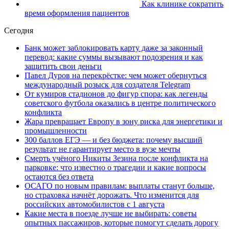
Как клинике сократить
время оформления пациентов
Сегодня
Банк может заблокировать карту даже за законный
перевод: какие суммы вызывают подозрения и как
защитить свои деньги
Павел Дуров на перекрёстке: чем может обернуться
международный розыск для создателя Telegram
От кумиров стадионов до фигур спора: как легенды
советского футбола оказались в центре политического
конфликта
Жара превращает Европу в зону риска для энергетики и
промышленности
300 баллов ЕГЭ — и без бюджета: почему высший
результат не гарантирует место в вузе мечты
Смерть учёного Никиты Зезина после конфликта на
парковке: что известно о трагедии и какие вопросы
остаются без ответа
ОСАГО по новым правилам: выплаты станут больше,
но страховка начнёт дорожать. Что изменится для
российских автомобилистов с 1 августа
Какие места в поезде лучше не выбирать: советы
опытных пассажиров, которые помогут сделать дорогу