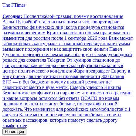
The FTimes
Сегодня:
После тяжёлой травмы: почему восстановление
Аллы Пугачёвой стало испытанием и что говорят врачи
Банкротство физических лиц: когда процедура становится
разумным решением
Криптовалюта по новым правилам: что
изменится для россиян после 1 сентября 2026 года
Банк может
заблокировать карту даже за законный перевод: какие суммы
вызывают подозрения и как защитить свои деньги
Павел
Дуров на перекрёстке: чем может обернуться международный
розыск для создателя Telegram
От кумиров стадионов до
фигур спора: как легенды советского футбола оказались в
центре политического конфликта
Жара превращает Европу в
зону риска для энергетики и промышленности
300 баллов
ЕГЭ — и без бюджета: почему высший результат не
гарантирует место в вузе мечты
Смерть учёного Никиты
Зезина после конфликта на парковке: что известно о трагедии
и какие вопросы остаются без ответа
ОСАГО по новым
правилам: выплаты станут больше, но страховка начнёт
дорожать. Что изменится для российских автомобилистов с 1
августа
Какие места в поезде лучше не выбирать: советы
опытных пассажиров, которые помогут сделать дорогу
комфортнее
Навигация