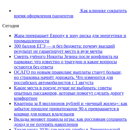
Как клинике сократить
время оформления пациентов
Сегодня
Жара превращает Европу в зону риска для энергетики и
промышленности
300 баллов ЕГЭ — и без бюджета: почему высший
результат не гарантирует место в вузе мечты
Смерть учёного Никиты Зезина после конфликта на
парковке: что известно о трагедии и какие вопросы
остаются без ответа
ОСАГО по новым правилам: выплаты станут больше,
но страховка начнёт дорожать. Что изменится для
российских автомобилистов с 1 августа
Какие места в поезде лучше не выбирать: советы
опытных пассажиров, которые помогут сделать дорогу
комфортнее
Квартира за 8 миллионов рублей и «вечный жилец»: как
забытое прошлое приватизации 90-х превращается в
кошмар для новых владельцев
Вклады меняют правила игры: как россиянам сохранить
доход и не потерять накопления
Тихая охота-2026: где искать грибы в Ленинградской