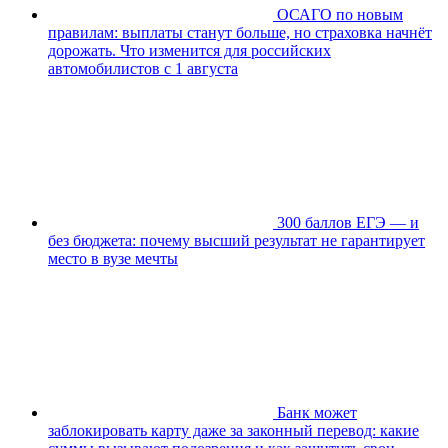
ОСАГО по новым
правилам: выплаты станут больше, но страховка начнёт
дорожать. Что изменится для российских
автомобилистов с 1 августа
300 баллов ЕГЭ — и
без бюджета: почему высший результат не гарантирует
место в вузе мечты
Банк может
заблокировать карту даже за законный перевод: какие