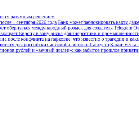
овится разумным решением
осле 1 сентября 2026 года
Банк может заблокировать карту даж
жет обернуться международный розыск для создателя Telegram
От
вращает Европу в зону риска для энергетики и промышленност
а после конфликта на парковке: что известно о трагедии и каки
енится для российских автомобилистов с 1 августа
Какие места 
лионов рублей и «вечный жилец»: как забытое прошлое привати