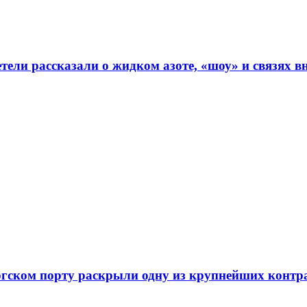
тели рассказали о жидком азоте, «шоу» и связях
ргском порту раскрыли одну из крупнейших контр