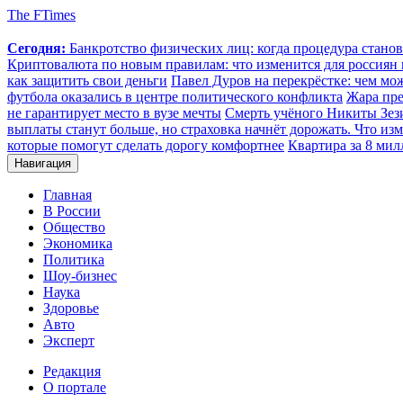
The FTimes
Сегодня:
Банкротство физических лиц: когда процедура стан
Криптовалюта по новым правилам: что изменится для россиян п
как защитить свои деньги
Павел Дуров на перекрёстке: чем мо
футбола оказались в центре политического конфликта
Жара пре
не гарантирует место в вузе мечты
Смерть учёного Никиты Зезин
выплаты станут больше, но страховка начнёт дорожать. Что изм
которые помогут сделать дорогу комфортнее
Квартира за 8 мил
Навигация
Главная
В России
Общество
Экономика
Политика
Шоу-бизнес
Наука
Здоровье
Авто
Эксперт
Редакция
О портале