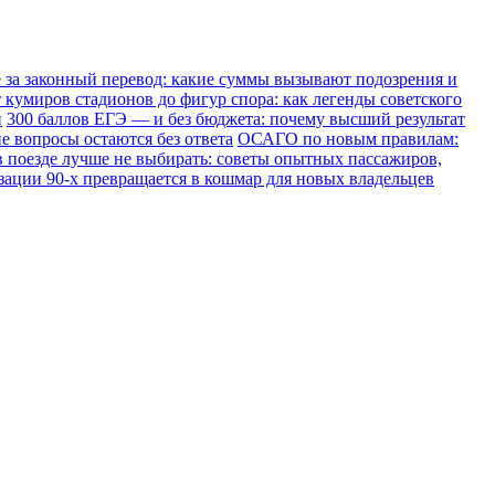
е за законный перевод: какие суммы вызывают подозрения и
 кумиров стадионов до фигур спора: как легенды советского
и
300 баллов ЕГЭ — и без бюджета: почему высший результат
е вопросы остаются без ответа
ОСАГО по новым правилам:
в поезде лучше не выбирать: советы опытных пассажиров,
зации 90-х превращается в кошмар для новых владельцев