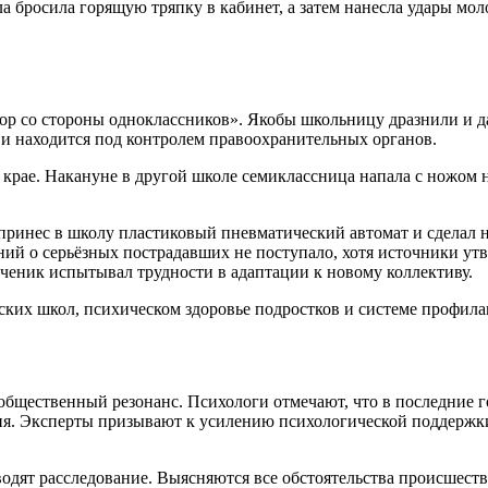
бросила горящую тряпку в кабинет, а затем нанесла удары молот
ор со стороны одноклассников». Якобы школьницу дразнили и да
 и находится под контролем правоохранительных органов.
 крае. Накануне в другой школе семиклассница напала с ножом 
инес в школу пластиковый пневматический автомат и сделал не
ний о серьёзных пострадавших не поступало, хотя источники у
 ученик испытывал трудности в адаптации к новому коллективу.
ких школ, психическом здоровье подростков и системе профила
щественный резонанс. Психологи отмечают, что в последние г
ня. Эксперты призывают к усилению психологической поддержк
дят расследование. Выясняются все обстоятельства происшестви