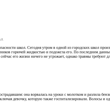
АЯ.
зопасности школ. Сегодня утром в одной из городских школ пр
ссников горючей жидкостью и подожгла его. По последним данны
сейчас его жизни ничего не угрожает, однако травмы требуют д
традавшим: она ворвалась на уроки с молотком и разлила бензин
ключая девочку, которую также госпитализировали. Волосы и од