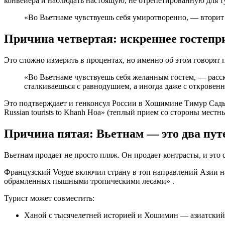
конвейера и наблюдать настоящую, не отрепетированную для т
«Во Вьетнаме чувствуешь себя умиротворенно, — вторит д
Причина четвертая: искреннее гостеп
Это сложно измерить в процентах, но именно об этом говорят п
«Во Вьетнаме чувствуешь себя желанным гостем, — расск
сталкиваешься с равнодушием, а иногда даже с откровен
Это подтверждает и генконсул России в Хошимине Тимур Садыков: «К
Russian tourists to Khanh Hoa» (теплый прием со стороны мес
Причина пятая: Вьетнам — это два пут
Вьетнам продает не просто пляж. Он продает контрасты, и это
Французский Vogue включил страну в топ направлений Азии на
обрамленных пышными тропическими лесами» .
Турист может совместить:
Ханой с тысячелетней историей и Хошимин — азиатский