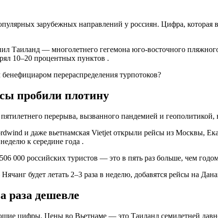
популярных зарубежных направлений у россиян. Цифра, которая 
еснил Таиланд — многолетнего гегемона юго-восточного пляжног
ерял 10–20 процентных пунктов .
м бенефициаром перераспределения турпотоков?
йсы пробили плотину
е пятилетнего перерыва, вызванного пандемией и геополитикой, 
 Nordwind и даже вьетнамская Vietjet открыли рейсы из Москвы, 
неделю к середине года .
506 000 российских туристов — это в пять раз больше, чем годом
Нячанг будет летать 2–3 раза в неделю, добавятся рейсы на Дан
а раза дешевле
е цифры. Цены во Вьетнаме — это Таиланд семилетней давности