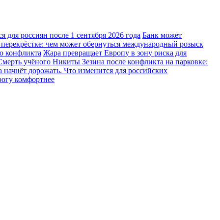
 для россиян после 1 сентября 2026 года
Банк может
 перекрёстке: чем может обернуться международный розыск
го конфликта
Жара превращает Европу в зону риска для
Смерть учёного Никиты Зезина после конфликта на парковке:
 начнёт дорожать. Что изменится для российских
рогу комфортнее