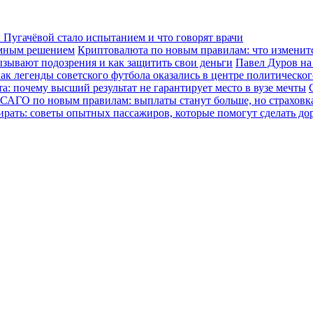
Пугачёвой стало испытанием и что говорят врачи
зумным решением
Криптовалюта по новым правилам: что изменится
ызывают подозрения и как защитить свои деньги
Павел Дуров на
ак легенды советского футбола оказались в центре политическо
а: почему высший результат не гарантирует место в вузе мечты
САГО по новым правилам: выплаты станут больше, но страховка
ирать: советы опытных пассажиров, которые помогут сделать до