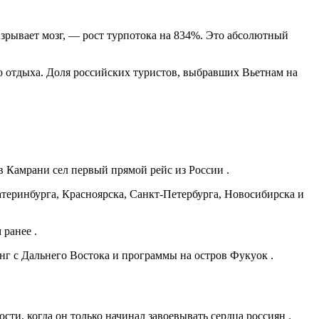
взрывает мозг, — рост турпотока на 834%. Это абсолютный
о отдыха. Доля российских туристов, выбравших Вьетнам на
в Камрани сел первый прямой рейс из России .
Екатеринбурга, Красноярска, Санкт-Петербурга, Новосибирска и
 ранее .
анг с Дальнего Востока и программы на остров Фукуок .
, когда он только начинал завоевывать сердца россиян .