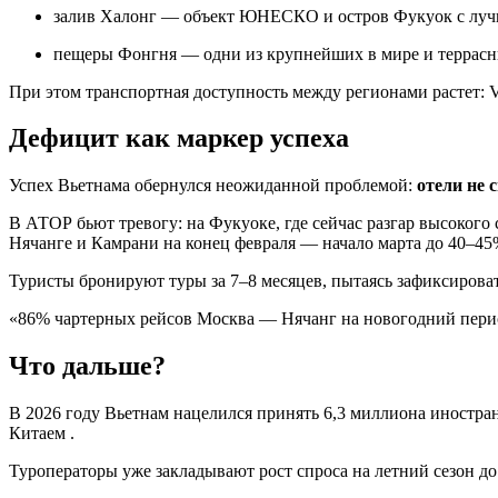
залив Халонг — объект ЮНЕСКО и остров Фукуок с лу
пещеры Фонгня — одни из крупнейших в мире и террасн
При этом транспортная доступность между регионами растет: V
Дефицит как маркер успеха
Успех Вьетнама обернулся неожиданной проблемой:
отели не 
В АТОР бьют тревогу: на Фукуоке, где сейчас разгар высокого
Нячанге и Камрани на конец февраля — начало марта до 40–45
Туристы бронируют туры за 7–8 месяцев, пытаясь зафиксировать
«86% чартерных рейсов Москва — Нячанг на новогодний период
Что дальше?
В 2026 году Вьетнам нацелился принять 6,3 миллиона иностра
Китаем .
Туроператоры уже закладывают рост спроса на летний сезон д