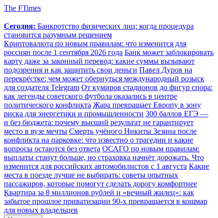
The FTimes
Сегодня:
Банкротство физических лиц: когда процедура
становится разумным решением
Криптовалюта по новым правилам: что изменится для
россиян после 1 сентября 2026 года
Банк может заблокировать
карту даже за законный перевод: какие суммы вызывают
подозрения и как защитить свои деньги
Павел Дуров на
перекрёстке: чем может обернуться международный розыск
для создателя Telegram
От кумиров стадионов до фигур спора:
как легенды советского футбола оказались в центре
политического конфликта
Жара превращает Европу в зону
риска для энергетики и промышленности
300 баллов ЕГЭ —
и без бюджета: почему высший результат не гарантирует
место в вузе мечты
Смерть учёного Никиты Зезина после
конфликта на парковке: что известно о трагедии и какие
вопросы остаются без ответа
ОСАГО по новым правилам:
выплаты станут больше, но страховка начнёт дорожать. Что
изменится для российских автомобилистов с 1 августа
Какие
места в поезде лучше не выбирать: советы опытных
пассажиров, которые помогут сделать дорогу комфортнее
Квартира за 8 миллионов рублей и «вечный жилец»: как
забытое прошлое приватизации 90-х превращается в кошмар
для новых владельцев