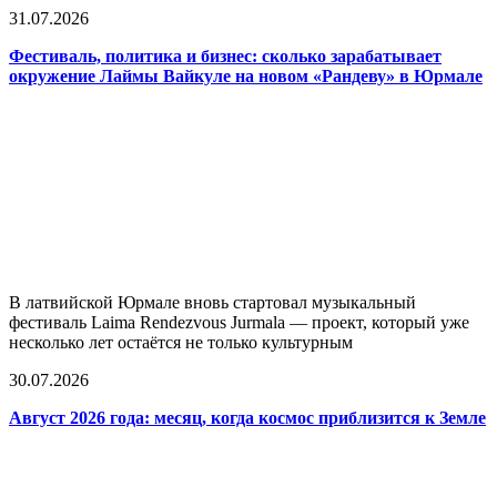
31.07.2026
Фестиваль, политика и бизнес: сколько зарабатывает
окружение Лаймы Вайкуле на новом «Рандеву» в Юрмале
В латвийской Юрмале вновь стартовал музыкальный
фестиваль Laima Rendezvous Jurmala — проект, который уже
несколько лет остаётся не только культурным
30.07.2026
Август 2026 года: месяц, когда космос приблизится к Земле