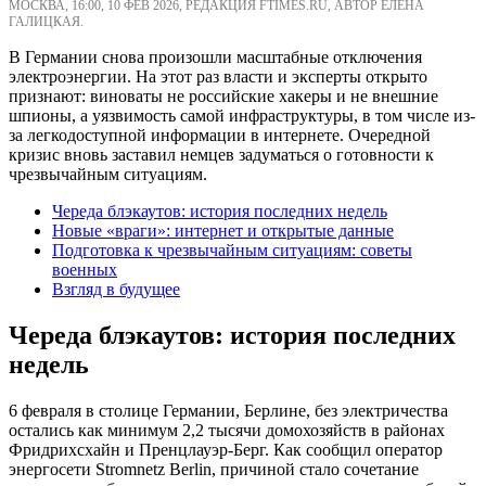
МОСКВА, 16:00, 10 ФЕВ 2026, РЕДАКЦИЯ FTIMES.RU, АВТОР ЕЛЕНА
ГАЛИЦКАЯ.
В Германии снова произошли масштабные отключения
электроэнергии. На этот раз власти и эксперты открыто
признают: виноваты не российские хакеры и не внешние
шпионы, а уязвимость самой инфраструктуры, в том числе из-
за легкодоступной информации в интернете. Очередной
кризис вновь заставил немцев задуматься о готовности к
чрезвычайным ситуациям.
Череда блэкаутов: история последних недель
Новые «враги»: интернет и открытые данные
Подготовка к чрезвычайным ситуациям: советы
военных
Взгляд в будущее
Череда блэкаутов: история последних
недель
6 февраля в столице Германии, Берлине, без электричества
остались как минимум 2,2 тысячи домохозяйств в районах
Фридрихсхайн и Пренцлауэр-Берг. Как сообщил оператор
энергосети Stromnetz Berlin, причиной стало сочетание