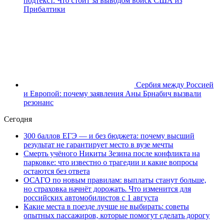
подтекст. Что стоит за выводом войск США из
Прибалтики
Сербия между Россией
и Европой: почему заявления Аны Брнабич вызвали
резонанс
Сегодня
300 баллов ЕГЭ — и без бюджета: почему высший
результат не гарантирует место в вузе мечты
Смерть учёного Никиты Зезина после конфликта на
парковке: что известно о трагедии и какие вопросы
остаются без ответа
ОСАГО по новым правилам: выплаты станут больше,
но страховка начнёт дорожать. Что изменится для
российских автомобилистов с 1 августа
Какие места в поезде лучше не выбирать: советы
опытных пассажиров, которые помогут сделать дорогу