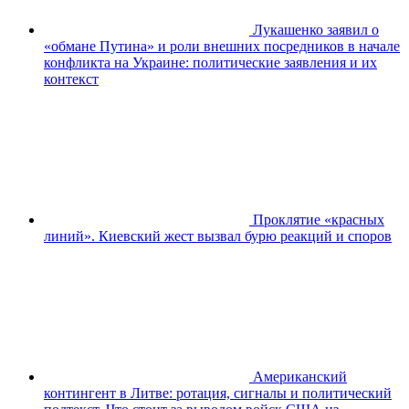
Лукашенко заявил о
«обмане Путина» и роли внешних посредников в начале
конфликта на Украине: политические заявления и их
контекст
Проклятие «красных
линий». Киевский жест вызвал бурю реакций и споров
Американский
контингент в Литве: ротация, сигналы и политический