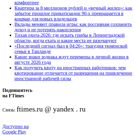
комфортнее
Квартира за 8 миллионов рублей и «вечный жилец»: как
забытое прошлое приватизации 90-х превращается в
кошмар для новых владельцев
Вклады меняют правила игры: как россиянам сохранить
доход и не потерять накопления
Тихая охота-2026: где искать грибы в Ленинградской
области, когда ехать и какие места не разочаруют
«Последний сигнал был в 04:26»: трагедия тюменской
семьи в Таиланде
Какие знаки зодиака ждут перемены в личной жизни в
августе 2026 года
Как получить квоту на иностранных работников: чем
квотирование отличается от разрешения на привлечение
иностранной рабочей силы
Подпишитесь
на FTimes
ftimes.ru @ yandex . ru
Связь:
Доступно на
Google Play