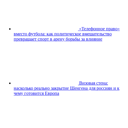
«Телефонное право»
вместо футбола: как политическое вмешательство
превращает спорт в арену борьбы за влияние
Визовая стена:
насколько реально закрытие Шенгена для россиян и к
чему готовится Европа