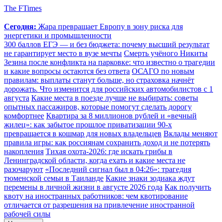
The FTimes
Сегодня:
Жара превращает Европу в зону риска для
энергетики и промышленности
300 баллов ЕГЭ — и без бюджета: почему высший результат
не гарантирует место в вузе мечты
Смерть учёного Никиты
Зезина после конфликта на парковке: что известно о трагедии
и какие вопросы остаются без ответа
ОСАГО по новым
правилам: выплаты станут больше, но страховка начнёт
дорожать. Что изменится для российских автомобилистов с 1
августа
Какие места в поезде лучше не выбирать: советы
опытных пассажиров, которые помогут сделать дорогу
комфортнее
Квартира за 8 миллионов рублей и «вечный
жилец»: как забытое прошлое приватизации 90-х
превращается в кошмар для новых владельцев
Вклады меняют
правила игры: как россиянам сохранить доход и не потерять
накопления
Тихая охота-2026: где искать грибы в
Ленинградской области, когда ехать и какие места не
разочаруют
«Последний сигнал был в 04:26»: трагедия
тюменской семьи в Таиланде
Какие знаки зодиака ждут
перемены в личной жизни в августе 2026 года
Как получить
квоту на иностранных работников: чем квотирование
отличается от разрешения на привлечение иностранной
рабочей силы