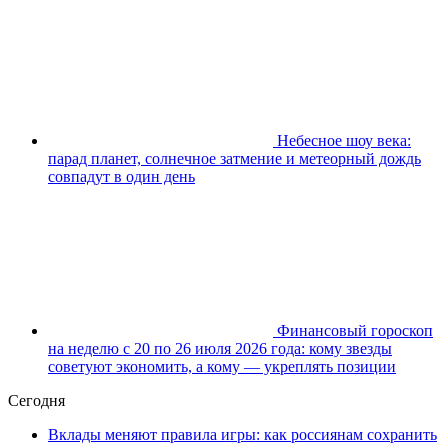
Небесное шоу века:
парад планет, солнечное затмение и метеорный дождь
совпадут в один день
Финансовый гороскоп
на неделю с 20 по 26 июля 2026 года: кому звезды
советуют экономить, а кому — укреплять позиции
Сегодня
Вклады меняют правила игры: как россиянам сохранить