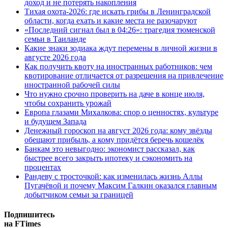
доход и не потерять накопления
Тихая охота-2026: где искать грибы в Ленинградской
области, когда ехать и какие места не разочаруют
«Последний сигнал был в 04:26»: трагедия тюменской
семьи в Таиланде
Какие знаки зодиака ждут перемены в личной жизни в
августе 2026 года
Как получить квоту на иностранных работников: чем
квотирование отличается от разрешения на привлечение
иностранной рабочей силы
Что нужно срочно проверить на даче в конце июля,
чтобы сохранить урожай
Европа глазами Михалкова: спор о ценностях, культуре
и будущем Запада
Денежный гороскоп на август 2026 года: кому звёзды
обещают прибыль, а кому придётся беречь кошелёк
Банкам это невыгодно: экономист рассказал, как
быстрее всего закрыть ипотеку и сэкономить на
процентах
Рандеву с тросточкой: как изменилась жизнь Аллы
Пугачёвой и почему Максим Галкин оказался главным
добытчиком семьи за границей
Подпишитесь
на FTimes