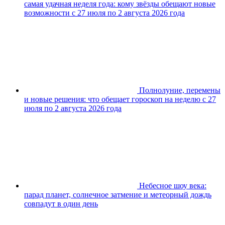
самая удачная неделя года: кому звёзды обещают новые
возможности с 27 июля по 2 августа 2026 года
Полнолуние, перемены
и новые решения: что обещает гороскоп на неделю с 27
июля по 2 августа 2026 года
Небесное шоу века:
парад планет, солнечное затмение и метеорный дождь
совпадут в один день