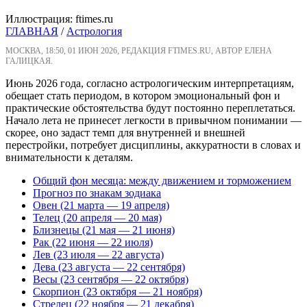
Иллюстрация: ftimes.ru
ГЛАВНАЯ
/
Астрология
МОСКВА, 18:50, 01 ИЮН 2026, РЕДАКЦИЯ FTIMES.RU, АВТОР ЕЛЕНА
ГАЛИЦКАЯ.
Июнь 2026 года, согласно астрологическим интерпретациям,
обещает стать периодом, в котором эмоциональный фон и
практические обстоятельства будут постоянно переплетаться.
Начало лета не принесет легкости в привычном понимании —
скорее, оно задаст темп для внутренней и внешней
перестройки, потребует дисциплины, аккуратности в словах и
внимательности к деталям.
Общий фон месяца: между движением и торможением
Прогноз по знакам зодиака
Овен (21 марта — 19 апреля)
Телец (20 апреля — 20 мая)
Близнецы (21 мая — 21 июня)
Рак (22 июня — 22 июля)
Лев (23 июля — 22 августа)
Дева (23 августа — 22 сентября)
Весы (23 сентября — 22 октября)
Скорпион (23 октября — 21 ноября)
Стрелец (22 ноября — 21 декабря)