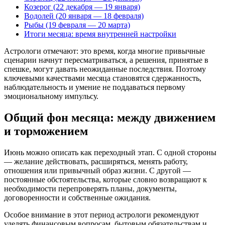
Козерог (22 декабря — 19 января)
Водолей (20 января — 18 февраля)
Рыбы (19 февраля — 20 марта)
Итоги месяца: время внутренней настройки
Астрологи отмечают: это время, когда многие привычные
сценарии начнут пересматриваться, а решения, принятые в
спешке, могут давать неожиданные последствия. Поэтому
ключевыми качествами месяца становятся сдержанность,
наблюдательность и умение не поддаваться первому
эмоциональному импульсу.
Общий фон месяца: между движением
и торможением
Июнь можно описать как переходный этап. С одной стороны
— желание действовать, расширяться, менять работу,
отношения или привычный образ жизни. С другой —
постоянные обстоятельства, которые словно возвращают к
необходимости перепроверять планы, документы,
договоренности и собственные ожидания.
Особое внимание в этот период астрологи рекомендуют
уделять финансовым вопросам, бытовым обязательствам и