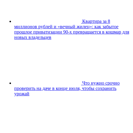
Квартира за 8
миллионов рублей и «вечный жилец»: как забытое
прошлое приватизации 90-х превращается в кошмар для
новых владельцев
Что нужно срочно
проверить на даче в конце июля, чтобы сохранить
урожай