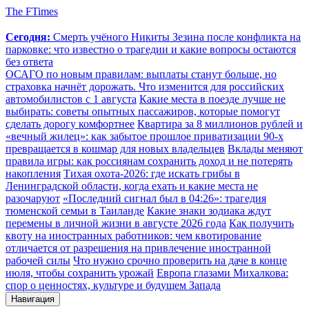
The FTimes
Сегодня:
Смерть учёного Никиты Зезина после конфликта на
парковке: что известно о трагедии и какие вопросы остаются
без ответа
ОСАГО по новым правилам: выплаты станут больше, но
страховка начнёт дорожать. Что изменится для российских
автомобилистов с 1 августа
Какие места в поезде лучше не
выбирать: советы опытных пассажиров, которые помогут
сделать дорогу комфортнее
Квартира за 8 миллионов рублей и
«вечный жилец»: как забытое прошлое приватизации 90-х
превращается в кошмар для новых владельцев
Вклады меняют
правила игры: как россиянам сохранить доход и не потерять
накопления
Тихая охота-2026: где искать грибы в
Ленинградской области, когда ехать и какие места не
разочаруют
«Последний сигнал был в 04:26»: трагедия
тюменской семьи в Таиланде
Какие знаки зодиака ждут
перемены в личной жизни в августе 2026 года
Как получить
квоту на иностранных работников: чем квотирование
отличается от разрешения на привлечение иностранной
рабочей силы
Что нужно срочно проверить на даче в конце
июля, чтобы сохранить урожай
Европа глазами Михалкова:
спор о ценностях, культуре и будущем Запада
Навигация