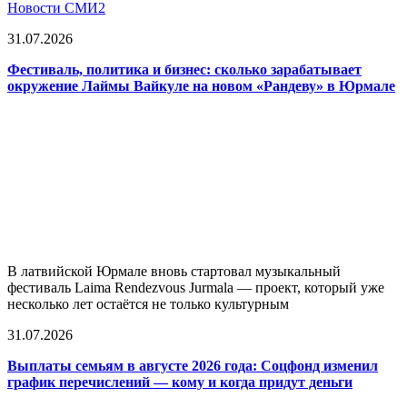
Новости СМИ2
31.07.2026
Фестиваль, политика и бизнес: сколько зарабатывает
окружение Лаймы Вайкуле на новом «Рандеву» в Юрмале
В латвийской Юрмале вновь стартовал музыкальный
фестиваль Laima Rendezvous Jurmala — проект, который уже
несколько лет остаётся не только культурным
31.07.2026
Выплаты семьям в августе 2026 года: Соцфонд изменил
график перечислений — кому и когда придут деньги