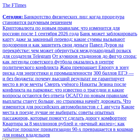
The FTimes
Сегодня:
Банкротство физических лиц: когда процедура
становится разумным решением
Криптовалюта по новым правилам: что изменится для
россиян после 1 сентября 2026 года
Банк может заблокировать
карту даже за законный перевод: какие суммы вызывают
подозрения и как защитить свои деньги
Павел Дуров на
перекрёстке: чем может обернуться международный розыск
для создателя Telegram
От кумиров стадионов до фигур спора:
как легенды советского футбола оказались в центре
политического конфликта
Жара превращает Европу в зону
риска для энергетики и промышленности
300 баллов ЕГЭ —
и без бюджета: почему высший результат не гарантирует
место в вузе мечты
Смерть учёного Никиты Зезина после
конфликта на парковке: что известно о трагедии и какие
вопросы остаются без ответа
ОСАГО по новым правилам:
выплаты станут больше, но страховка начнёт дорожать. Что
изменится для российских автомобилистов с 1 августа
Какие
места в поезде лучше не выбирать: советы опытных
пассажиров, которые помогут сделать дорогу комфортнее
Квартира за 8 миллионов рублей и «вечный жилец»: как
забытое прошлое приватизации 90-х превращается в кошмар
для новых владельцев