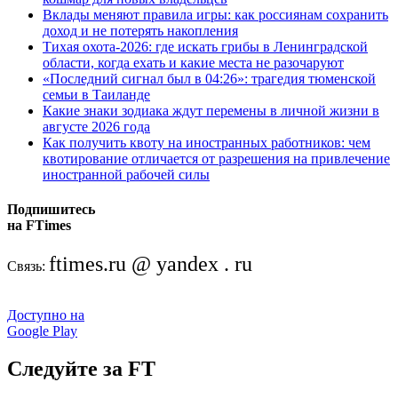
Вклады меняют правила игры: как россиянам сохранить
доход и не потерять накопления
Тихая охота-2026: где искать грибы в Ленинградской
области, когда ехать и какие места не разочаруют
«Последний сигнал был в 04:26»: трагедия тюменской
семьи в Таиланде
Какие знаки зодиака ждут перемены в личной жизни в
августе 2026 года
Как получить квоту на иностранных работников: чем
квотирование отличается от разрешения на привлечение
иностранной рабочей силы
Подпишитесь
на FTimes
ftimes.ru @ yandex . ru
Связь:
Доступно на
Google Play
Следуйте за FT