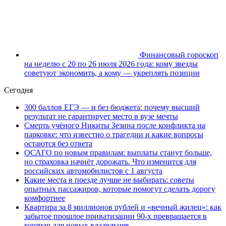
Финансовый гороскоп
на неделю с 20 по 26 июля 2026 года: кому звезды
советуют экономить, а кому — укреплять позиции
Сегодня
300 баллов ЕГЭ — и без бюджета: почему высший
результат не гарантирует место в вузе мечты
Смерть учёного Никиты Зезина после конфликта на
парковке: что известно о трагедии и какие вопросы
остаются без ответа
ОСАГО по новым правилам: выплаты станут больше,
но страховка начнёт дорожать. Что изменится для
российских автомобилистов с 1 августа
Какие места в поезде лучше не выбирать: советы
опытных пассажиров, которые помогут сделать дорогу
комфортнее
Квартира за 8 миллионов рублей и «вечный жилец»: как
забытое прошлое приватизации 90-х превращается в
кошмар для новых владельцев