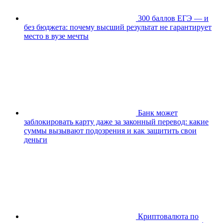
300 баллов ЕГЭ — и
без бюджета: почему высший результат не гарантирует
место в вузе мечты
Банк может
заблокировать карту даже за законный перевод: какие
суммы вызывают подозрения и как защитить свои
деньги
Криптовалюта по