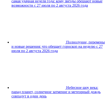
самая удачная неделя года: кому звёзды обещают новые
возможности с 27 июля по 2 августа 2026 года
Полнолуние, перемены
и новые решения: что обещает гороскоп на неделю с 27
июля по 2 августа 2026 года
Небесное шоу века:
парад планет, солнечное затмение и метеорный дождь
совпадут в один день