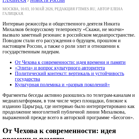
ГЛАВНАЯ
/
Новости России
МОСКВА, 16:03, 10 МАЙ 2026, РЕДАКЦИЯ FTIMES.RU, АВТОР ЕЛЕНА
ГАЛИЦКАЯ.
Интервью режиссёра и общественного деятеля Никита
Михалков белорусскому телепроекту «Скажи, не молчи»
вызвало заметный резонанс в российском медиапространстве.
Поводом стали его рассуждения о будущем, прошлом и
настоящем России, а также о роли элит и отношении к
государственным лидерам.
От Чехова к современности: идея времени и памяти
«Элита» и вопрос культурного авторитета
Политический контекст: вертикаль и устойчивость
государства
Культурная полемика и «разрыв поколений»
Фрагменты беседы активно разошлись по телеграм-каналам и
медиаплатформам, в том числе через площадки, близкие к
изданию Царьград, где интервью было интерпретировано как
продолжение многолетней публичной линии Михалкова,
выраженной прежде всего в авторской программе «Бесогон».
От Чехова к современности: идея