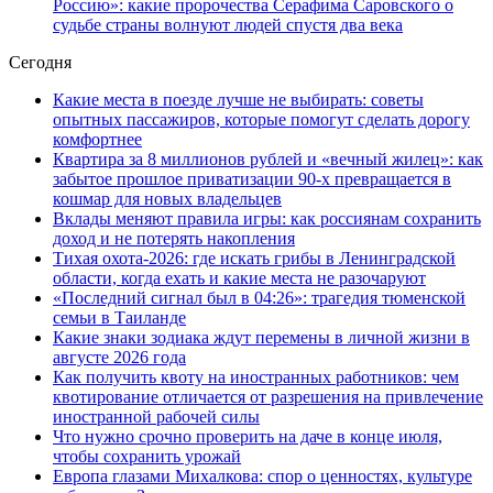
Россию»: какие пророчества Серафима Саровского о
судьбе страны волнуют людей спустя два века
Сегодня
Какие места в поезде лучше не выбирать: советы
опытных пассажиров, которые помогут сделать дорогу
комфортнее
Квартира за 8 миллионов рублей и «вечный жилец»: как
забытое прошлое приватизации 90-х превращается в
кошмар для новых владельцев
Вклады меняют правила игры: как россиянам сохранить
доход и не потерять накопления
Тихая охота-2026: где искать грибы в Ленинградской
области, когда ехать и какие места не разочаруют
«Последний сигнал был в 04:26»: трагедия тюменской
семьи в Таиланде
Какие знаки зодиака ждут перемены в личной жизни в
августе 2026 года
Как получить квоту на иностранных работников: чем
квотирование отличается от разрешения на привлечение
иностранной рабочей силы
Что нужно срочно проверить на даче в конце июля,
чтобы сохранить урожай
Европа глазами Михалкова: спор о ценностях, культуре