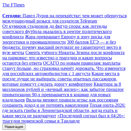
The FTimes
Сегодня:
Павел Дуров на перекрёстке: чем может обернуться
международный розыск для создателя Telegram
От кумиров стадионов до фигур спора: как легенды
советского футбола оказались в центре политического
конфликта
Жара превращает Европу в зону риска для
энергетики и промышленности
300 баллов ЕГЭ — и без
бюджета: почему высший результат не гарантирует место в
вузе мечты
Смерть учёного Никиты Зезина после конфликта
на парковке: что известно о трагедии и какие вопросы
остаются без ответа
ОСАГО по новым правилам: выплаты
станут больше, но страховка начнёт дорожать. Что изменится
для российских автомобилистов с 1 августа
Какие места в
поезде лучше не выбирать: советы опытных пассажиров,
которые помогут сделать дорогу комфортнее
Квартира за 8
миллионов рублей и «вечный жилец»: как забытое прошлое
приватизации 90-х превращается в кошмар для новых
владельцев
Вклады меняют правила игры: как россиянам
сохранить доход и не потерять накопления
Тихая охота-2026:
где искать грибы в Ленинградской области, когда ехать и
какие места не разочаруют
«Последний сигнал был в 04:26»:
трагедия тюменской семьи в Таиланде
Навигация