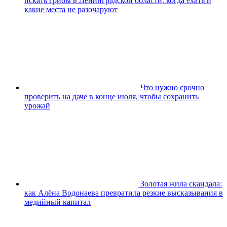
искать грибы в Ленинградской области, когда ехать и
какие места не разочаруют
Что нужно срочно
проверить на даче в конце июля, чтобы сохранить
урожай
Золотая жила скандала:
как Алёна Водонаева превратила резкие высказывания в
медийный капитал