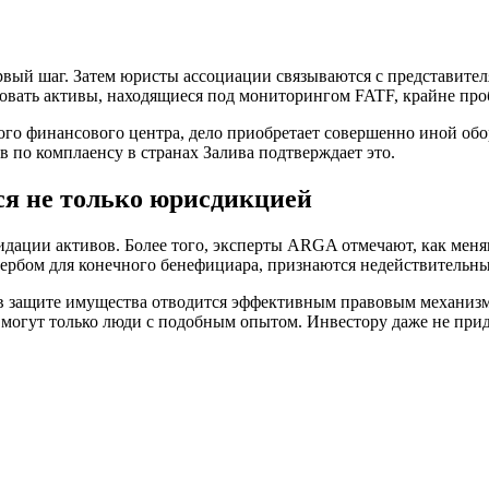
рвый шаг. Затем юристы ассоциации связываются с представите
изовать активы, находящиеся под мониторингом FATF, крайне пр
ого финансового центра, дело приобретает совершенно иной обо
по комплаенсу в странах Залива подтверждает это.
я не только юрисдикцией
дации активов. Более того, эксперты ARGA отмечают, как меня
щербом для конечного бенефициара, признаются недействительн
ь в защите имущества отводится эффективным правовым механи
огут только люди с подобным опытом. Инвестору даже не приде