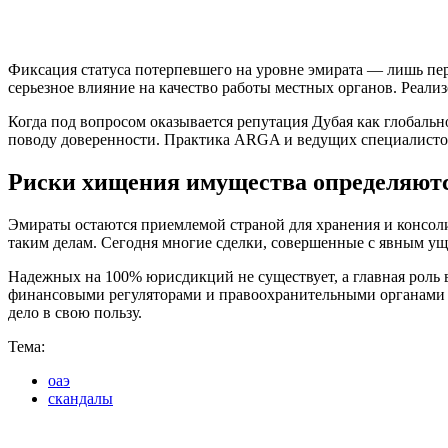
Фиксация статуса потерпевшего на уровне эмирата — лишь пе
серьезное влияние на качество работы местных органов. Реал
Когда под вопросом оказывается репутация Дубая как глобальн
поводу доверенности. Практика ARGA и ведущих специалистов 
Риски хищения имущества определяютс
Эмираты остаются приемлемой страной для хранения и консоли
таким делам. Сегодня многие сделки, совершенные с явным у
Надежных на 100% юрисдикций не существует, а главная рол
финансовыми регуляторами и правоохранительными органами м
дело в свою пользу.
Тема:
оаэ
скандалы