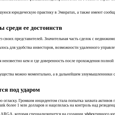
шуюся юридическую практику в Эмиратах, а также имеют сообщ
 среди ее достоинств
ез своих представителей. Значительная часть сделок с недвижи
алось для удобства инвесторов, возможности удаленного управле
 неизвестно кем и где доверенность после прохождения полной 
мущества можно моментально, а в дальнейшем злоумышленники 
тся под ударом
огласку. Громким инцидентом стала попытка захвата активов п
ank более 1 млн долларов и нацелилась на контроль над резиденц
ARGA, которая специализируется на создании эффективного юр