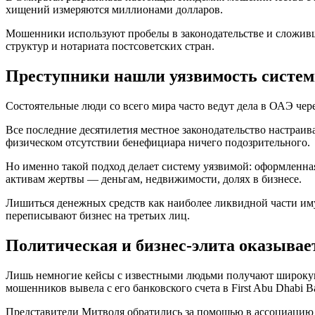
хищений измеряются миллионами долларов.
Мошенники используют пробелы в законодательстве и сложив
структур и нотариата постсоветских стран.
Преступники нашли уязвимость системы
Состоятельные люди со всего мира часто ведут дела в ОАЭ чер
Все последние десятилетия местное законодательство настраив
физическом отсутствии бенефициара ничего подозрительного.
Но именно такой подход делает систему уязвимой: оформленная
активам жертвы — деньгам, недвижимости, долях в бизнесе.
Лишиться денежных средств как наиболее ликвидной части и
переписывают бизнес на третьих лиц.
Политическая и бизнес-элита оказывае
Лишь немногие кейсы с известными людьми получают широкую 
мошенников вывела с его банковского счета в First Abu Dhabi B
Представители Митволя обратились за помощью в ассоциацию 