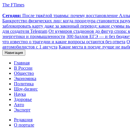
The FTimes
Сегодня:
После тяжёлой травмы: почему восстановление Аллы 
Банкротство физических лиц: когда процедура становится ра
заблокировать карту даже за законный перевод: какие суммы в
для создателя Telegram
От кумиров стадионов до фигур спора: к
энергетики и промышленности
300 баллов ЕГЭ — и без бюджет
что известно о трагедии и какие вопросы остаются без ответа
О
автомобилистов с 1 августа
Какие места в поезде лучше не выб
Навигация
Главная
В России
Общество
Экономика
Политика
Шоу-бизнес
Наука
Здоровье
Авто
Эксперт
Редакция
О портале