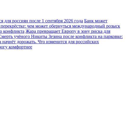
 для россиян после 1 сентября 2026 года
Банк может
 перекрёстке: чем может обернуться международный розыск
го конфликта
Жара превращает Европу в зону риска для
Смерть учёного Никиты Зезина после конфликта на парковке:
 начнёт дорожать. Что изменится для российских
рогу комфортнее