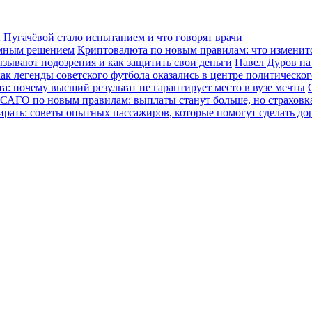
Пугачёвой стало испытанием и что говорят врачи
зумным решением
Криптовалюта по новым правилам: что изменится
ызывают подозрения и как защитить свои деньги
Павел Дуров на
ак легенды советского футбола оказались в центре политическо
а: почему высший результат не гарантирует место в вузе мечты
САГО по новым правилам: выплаты станут больше, но страховка
ирать: советы опытных пассажиров, которые помогут сделать до