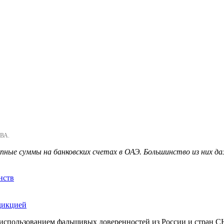
ВА.
ные суммы на банковских счетах в ОАЭ. Большинство из них да
нств
дикцией
 использованием фальшивых доверенностей из России и стран С