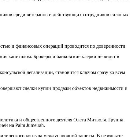
ников среди ветеранов и действующих сотрудников силовых
мостью и финансовых операций проводится по доверенности.
ния капиталом. Брокеры и банковские клерки не видят в
консульской легализации, становится ключом сразу ко всем
совершают сделки купли-продажи объектов недвижимости и
олитика и общественного деятеля Олега Митволя. Группа
ией на Palm Jumeirah.
идического контура международной защиты. В результате