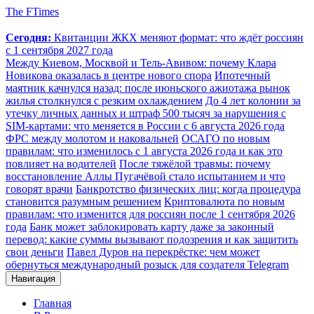
The FTimes
Сегодня:
Квитанции ЖКХ меняют формат: что ждёт россиян
с 1 сентября 2027 года
Между Киевом, Москвой и Тель-Авивом: почему Клара
Новикова оказалась в центре нового спора
Ипотечный
маятник качнулся назад: после июньского ажиотажа рынок
жилья столкнулся с резким охлаждением
До 4 лет колонии за
утечку личных данных и штраф 500 тысяч за нарушения с
SIM-картами: что меняется в России с 6 августа 2026 года
ФРС между молотом и наковальней
ОСАГО по новым
правилам: что изменилось с 1 августа 2026 года и как это
повлияет на водителей
После тяжёлой травмы: почему
восстановление Аллы Пугачёвой стало испытанием и что
говорят врачи
Банкротство физических лиц: когда процедура
становится разумным решением
Криптовалюта по новым
правилам: что изменится для россиян после 1 сентября 2026
года
Банк может заблокировать карту даже за законный
перевод: какие суммы вызывают подозрения и как защитить
свои деньги
Павел Дуров на перекрёстке: чем может
обернуться международный розыск для создателя Telegram
Навигация
Главная