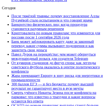
Сегодня
После тяжёлой травмы: почему восстановление Аллы
Пугачёвой стало испытанием и что говорят врачи
Банкротство физических лиц: когда процедура
становится разумным решением
Криптовалюта по новым правилам: что изменится для
россиян после 1 сентября 2026 года
Банк может заблокировать карту даже за законный
перевод: какие суммы вызывают подозрения и как
защитить свои деньги
Павел Дуров на перекрёстке: чем может обернуться
международный розыск для создателя Telegram
От кумиров стадионов до фигур спора: как легенды
советского футбола оказались в центре политического
конфликта
Жара превращает Европу в зону риска для энергетики и
промышленности
300 баллов ЕГЭ — и без бюджета: почему высший
результат не гарантирует место в вузе мечты
Смерть учёного Никиты Зезина после конфликта на
парковке: что известно о трагедии и какие вопросы
остаются без ответа
ОСАГО по новым правилам: выплаты станут больше,