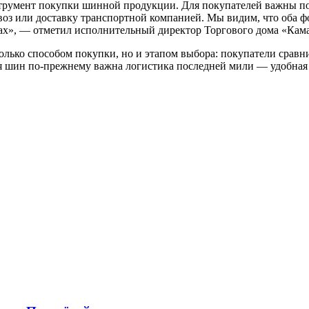
трумент покупки шинной продукции. Для покупателей важны по
з или доставку транспортной компанией. Мы видим, что оба фо
х», — отметил исполнительный директор Торгового дома «Кам
олько способом покупки, но и этапом выбора: покупатели срав
я шин по-прежнему важна логистика последней мили — удобная 