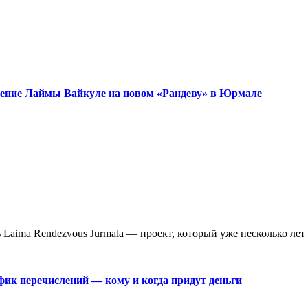
ужение Лаймы Вайкуле на новом «Рандеву» в Юрмале
aima Rendezvous Jurmala — проект, который уже несколько лет 
фик перечислений — кому и когда придут деньги