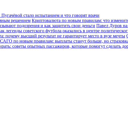
Пугачёвой стало испытанием и что говорят врачи
зумным решением
Криптовалюта по новым правилам: что изменится
ызывают подозрения и как защитить свои деньги
Павел Дуров на
ак легенды советского футбола оказались в центре политическо
а: почему высший результат не гарантирует место в вузе мечты
САГО по новым правилам: выплаты станут больше, но страховка
ирать: советы опытных пассажиров, которые помогут сделать до