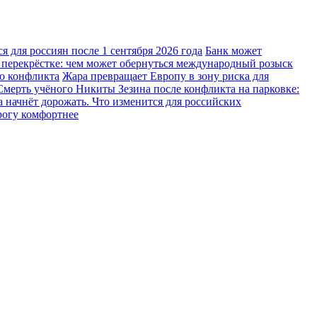
 для россиян после 1 сентября 2026 года
Банк может
 перекрёстке: чем может обернуться международный розыск
го конфликта
Жара превращает Европу в зону риска для
Смерть учёного Никиты Зезина после конфликта на парковке:
 начнёт дорожать. Что изменится для российских
рогу комфортнее