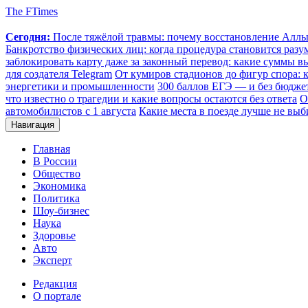
The FTimes
Сегодня:
После тяжёлой травмы: почему восстановление Аллы 
Банкротство физических лиц: когда процедура становится ра
заблокировать карту даже за законный перевод: какие суммы в
для создателя Telegram
От кумиров стадионов до фигур спора: к
энергетики и промышленности
300 баллов ЕГЭ — и без бюджет
что известно о трагедии и какие вопросы остаются без ответа
О
автомобилистов с 1 августа
Какие места в поезде лучше не выб
Навигация
Главная
В России
Общество
Экономика
Политика
Шоу-бизнес
Наука
Здоровье
Авто
Эксперт
Редакция
О портале