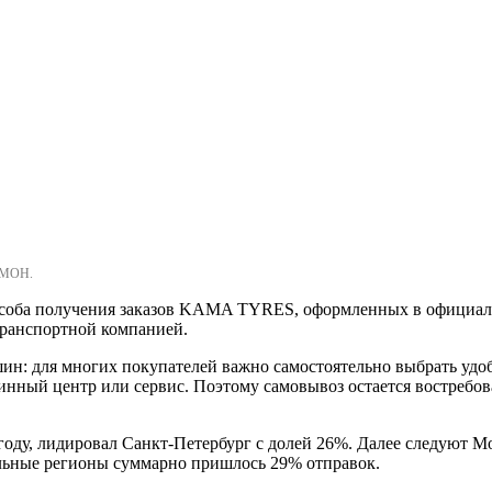
ОМОН.
пособа получения заказов KAMA TYRES, оформленных в официал
транспортной компанией.
шин: для многих покупателей важно самостоятельно выбрать удо
шинный центр или сервис. Поэтому самовывоз остается востреб
 году, лидировал Санкт-Петербург с долей 26%. Далее следуют М
тальные регионы суммарно пришлось 29% отправок.