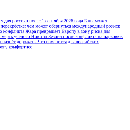
 для россиян после 1 сентября 2026 года
Банк может
 перекрёстке: чем может обернуться международный розыск
го конфликта
Жара превращает Европу в зону риска для
Смерть учёного Никиты Зезина после конфликта на парковке:
 начнёт дорожать. Что изменится для российских
рогу комфортнее