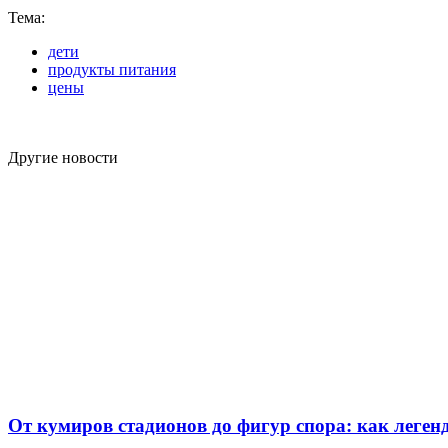
Тема:
дети
продукты питания
цены
Другие новости
От кумиров стадионов до фигур спора: как леген