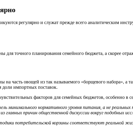
лярно
икуются регулярно и служат прежде всего аналитическим инстр
ны для точного планирования семейного бюджета, а скорее отр
ны на часть овощей из так называемого «борщевого набора», а т
м доли импортных поставок.
 чувствительных факторов для семейных бюджетов, особенно в с
затель минимального нормативного уровня питания, а не реальн
из главных причин общественной дискуссии вокруг подобных исс
тодики потребительской корзины соответствуют реальной жизн