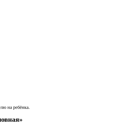
елю на ребёнка.
ловная»