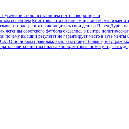
Пугачёвой стало испытанием и что говорят врачи
зумным решением
Криптовалюта по новым правилам: что изменится
ызывают подозрения и как защитить свои деньги
Павел Дуров на
ак легенды советского футбола оказались в центре политическо
а: почему высший результат не гарантирует место в вузе мечты
САГО по новым правилам: выплаты станут больше, но страховка
ирать: советы опытных пассажиров, которые помогут сделать до