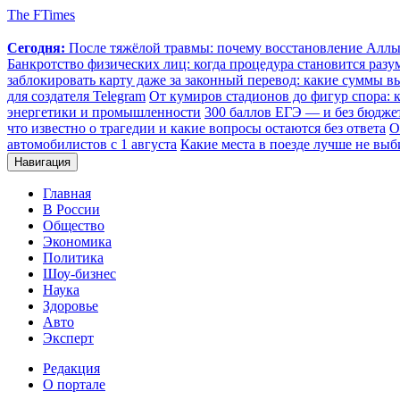
The FTimes
Сегодня:
После тяжёлой травмы: почему восстановление Аллы 
Банкротство физических лиц: когда процедура становится ра
заблокировать карту даже за законный перевод: какие суммы в
для создателя Telegram
От кумиров стадионов до фигур спора: к
энергетики и промышленности
300 баллов ЕГЭ — и без бюджет
что известно о трагедии и какие вопросы остаются без ответа
О
автомобилистов с 1 августа
Какие места в поезде лучше не выб
Навигация
Главная
В России
Общество
Экономика
Политика
Шоу-бизнес
Наука
Здоровье
Авто
Эксперт
Редакция
О портале