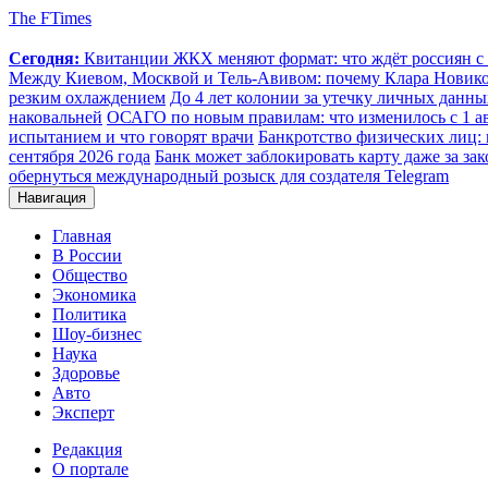
The FTimes
Сегодня:
Квитанции ЖКХ меняют формат: что ждёт россиян с 1
Между Киевом, Москвой и Тель-Авивом: почему Клара Новиков
резким охлаждением
До 4 лет колонии за утечку личных данных
наковальней
ОСАГО по новым правилам: что изменилось с 1 авг
испытанием и что говорят врачи
Банкротство физических лиц:
сентября 2026 года
Банк может заблокировать карту даже за за
обернуться международный розыск для создателя Telegram
Навигация
Главная
В России
Общество
Экономика
Политика
Шоу-бизнес
Наука
Здоровье
Авто
Эксперт
Редакция
О портале