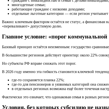
граждане с инвалидностью и семьи с детьми-инвалидами;
многодетные семьи;
работающие граждане с низкими доходами;
отдельные льготные категории — если регион учитывает
Важно: ключевым фактором остаётся не статус, а финансовая 
«переваливают» допустимую долю.
Главное условие: «порог коммунальной
Базовый принцип остаётся неизменным: государство сравнивае
В большинстве регионов действует ориентир: около 22% совок
Но субъекты РФ вправе снижать этот порог.
В 2026 году именно эта гибкость становится ключевой тенденц
где-то сохраняется планка 22%;
где-то для пенсионеров и уязвимых категорий она сниже
в отдельных регионах возможна ещё более точечная наст
Фактически это означает, что одинаковая семья в разных реги
Условия, без которых субсидию не назн