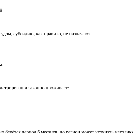
й.
удом, субсидию, как правило, не назначают.
м.
гистрирован и законно проживает:
 берётся период 6 месяцев, но регион может уточнять методику