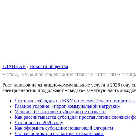
ГЛАВНАЯ
/
Новости общества
МОСКВА, 18:50, 08 ИЮН 2026, РЕДАКЦИЯ FTIMES.RU, АВТОР ЕЛЕНА ГАЛИЦ
Рост тарифов на жилищно-коммунальные услуги в 2026 году сно
электроэнергию продолжают «съедать» заметную часть доходов
Что такое субсидия на ЖКУ и почему её часто путают с л
Главное условие: «порог коммунальной нагрузки»
Условия, без которых субсидию не назначат
Как рассчитывается субсидия: простая логика сложной 
Что нового в 2026 году
Как оформить субсидию: пошаговый алгоритм
Частые ошибки, из-за которых отказывают