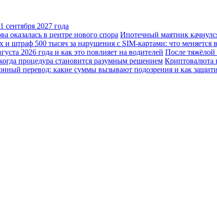
 сентября 2027 года
а оказалась в центре нового спора
Ипотечный маятник качнулся
 и штраф 500 тысяч за нарушения с SIM-картами: что меняется в 
уста 2026 года и как это повлияет на водителей
После тяжёлой
 когда процедура становится разумным решением
Криптовалюта п
конный перевод: какие суммы вызывают подозрения и как защити