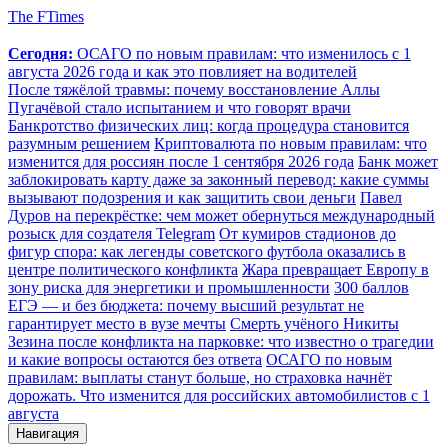
The FTimes
Сегодня:
ОСАГО по новым правилам: что изменилось с 1
августа 2026 года и как это повлияет на водителей
После тяжёлой травмы: почему восстановление Аллы
Пугачёвой стало испытанием и что говорят врачи
Банкротство физических лиц: когда процедура становится
разумным решением
Криптовалюта по новым правилам: что
изменится для россиян после 1 сентября 2026 года
Банк может
заблокировать карту даже за законный перевод: какие суммы
вызывают подозрения и как защитить свои деньги
Павел
Дуров на перекрёстке: чем может обернуться международный
розыск для создателя Telegram
От кумиров стадионов до
фигур спора: как легенды советского футбола оказались в
центре политического конфликта
Жара превращает Европу в
зону риска для энергетики и промышленности
300 баллов
ЕГЭ — и без бюджета: почему высший результат не
гарантирует место в вузе мечты
Смерть учёного Никиты
Зезина после конфликта на парковке: что известно о трагедии
и какие вопросы остаются без ответа
ОСАГО по новым
правилам: выплаты станут больше, но страховка начнёт
дорожать. Что изменится для российских автомобилистов с 1
августа
Навигация