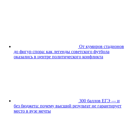
От кумиров стадионов
до фигур спора: как легенды советского футбола
оказались в центре политического конфликта
300 баллов ЕГЭ — и
без бюджета: почему высший результат не гарантирует
место в вузе мечты