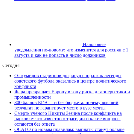
Налоговые
уведомления по-новому: что изменится для россиян с 1
августа и как не попасть в число должников
Сегодня
От кумиров стадионов до фигур спора: как легенды
советского футбола оказались в центре политического
конфликта
Жара превращает Европу в зону риска для энергетики и
промышленности
300 баллов ЕГЭ — и без бюджета: почему высший
результат не гарантирует место в вузе мечты
Смерть учёного Никиты Зезина после конфликта на
парковке: что известно о трагедии и какие вопросы
остаются без ответа
ОСАГО по новым правилам: выплаты станут больше,