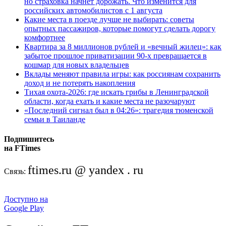
но страховка начнёт дорожать. Что изменится для
российских автомобилистов с 1 августа
Какие места в поезде лучше не выбирать: советы
опытных пассажиров, которые помогут сделать дорогу
комфортнее
Квартира за 8 миллионов рублей и «вечный жилец»: как
забытое прошлое приватизации 90-х превращается в
кошмар для новых владельцев
Вклады меняют правила игры: как россиянам сохранить
доход и не потерять накопления
Тихая охота-2026: где искать грибы в Ленинградской
области, когда ехать и какие места не разочаруют
«Последний сигнал был в 04:26»: трагедия тюменской
семьи в Таиланде
Подпишитесь
на FTimes
ftimes.ru @ yandex . ru
Связь:
Доступно на
Google Play