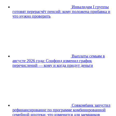
Инвалидам I группы
готовят перерасчёт пенсий: кому положена прибавка и
что нужно проверить
Выплаты семьям в
августе 2026 года: Соцфонд изменил график
перечислений — кому и когда придут деньги
Совкомбанк запустил
рефинансирование по программе комбинированной
семейной ипотеки: что изменится для заемщиков