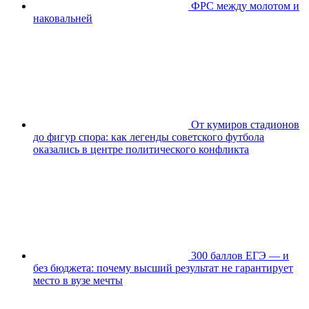
ФРС между молотом и
наковальней
От кумиров стадионов
до фигур спора: как легенды советского футбола
оказались в центре политического конфликта
300 баллов ЕГЭ — и
без бюджета: почему высший результат не гарантирует
место в вузе мечты