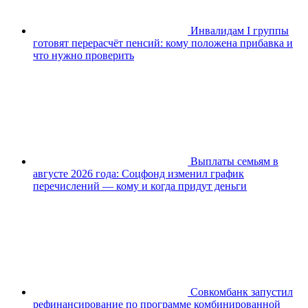
Инвалидам I группы
готовят перерасчёт пенсий: кому положена прибавка и
что нужно проверить
Выплаты семьям в
августе 2026 года: Соцфонд изменил график
перечислений — кому и когда придут деньги
Совкомбанк запустил
рефинансирование по программе комбинированной