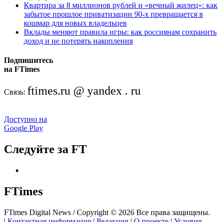
Квартира за 8 миллионов рублей и «вечный жилец»: как
забытое прошлое приватизации 90-х превращается в
кошмар для новых владельцев
Вклады меняют правила игры: как россиянам сохранить
доход и не потерять накопления
Подпишитесь
на FTimes
ftimes.ru @ yandex . ru
Связь:
Доступно на
Google Play
Следуйте за FT
FTimes
FTimes Digital News / Copyright © 2026 Все права защищены.
|
Контактная информация
|
Редакция
|
О проекте
|
Условия