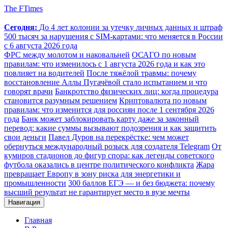
The FTimes
Сегодня:
До 4 лет колонии за утечку личных данных и штраф
500 тысяч за нарушения с SIM-картами: что меняется в России
с 6 августа 2026 года
ФРС между молотом и наковальней
ОСАГО по новым
правилам: что изменилось с 1 августа 2026 года и как это
повлияет на водителей
После тяжёлой травмы: почему
восстановление Аллы Пугачёвой стало испытанием и что
говорят врачи
Банкротство физических лиц: когда процедура
становится разумным решением
Криптовалюта по новым
правилам: что изменится для россиян после 1 сентября 2026
года
Банк может заблокировать карту даже за законный
перевод: какие суммы вызывают подозрения и как защитить
свои деньги
Павел Дуров на перекрёстке: чем может
обернуться международный розыск для создателя Telegram
От
кумиров стадионов до фигур спора: как легенды советского
футбола оказались в центре политического конфликта
Жара
превращает Европу в зону риска для энергетики и
промышленности
300 баллов ЕГЭ — и без бюджета: почему
высший результат не гарантирует место в вузе мечты
Навигация
Главная