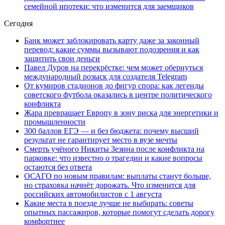
семейной ипотеки: что изменится для заемщиков
Сегодня
Банк может заблокировать карту даже за законный
перевод: какие суммы вызывают подозрения и как
защитить свои деньги
Павел Дуров на перекрёстке: чем может обернуться
международный розыск для создателя Telegram
От кумиров стадионов до фигур спора: как легенды
советского футбола оказались в центре политического
конфликта
Жара превращает Европу в зону риска для энергетики и
промышленности
300 баллов ЕГЭ — и без бюджета: почему высший
результат не гарантирует место в вузе мечты
Смерть учёного Никиты Зезина после конфликта на
парковке: что известно о трагедии и какие вопросы
остаются без ответа
ОСАГО по новым правилам: выплаты станут больше,
но страховка начнёт дорожать. Что изменится для
российских автомобилистов с 1 августа
Какие места в поезде лучше не выбирать: советы
опытных пассажиров, которые помогут сделать дорогу
комфортнее