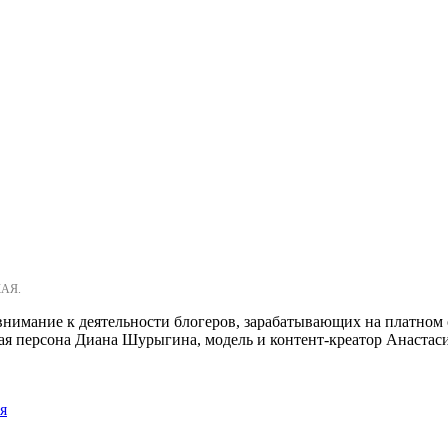
КАЯ.
 внимание к деятельности блогеров, зарабатывающих на платно
ная персона Диана Шурыгина, модель и контент-креатор Анастас
я