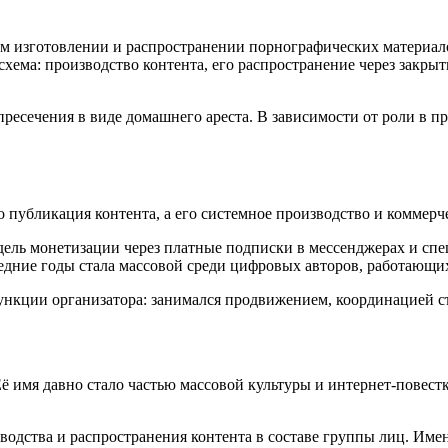
ном изготовлении и распространении порнографических материало
 схема: производство контента, его распространение через зак
есечения в виде домашнего ареста. В зависимости от роли в пр
о публикация контента, а его системное производство и коммерч
дель монетизации через платные подписки в мессенджерах и спе
дние годы стала массовой среди цифровых авторов, работающих в
ункции организатора: занимался продвижением, координацией 
 имя давно стало частью массовой культуры и интернет-повестк
зводства и распространения контента в составе группы лиц. Им