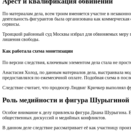
Арест и квалификация обвинений
По материалам дела, всем троим вменяется участие в незакон
деятельность фигурантов была организована как коммерческая
сервисы.
Троицкий районный суд Москвы избрал для обвиняемых меру пр
лишения свободы.
Как работала схема монетизации
По версии следствия, ключевым элементом дела стала не прост
Анастасия Холод, по данным материалов дела, выстраивала мо
предоставлялся по ежемесячной оплате. Подобная схема в после
Следствие считает, что продюсер Людвиг Кричкер выполнял ф
Роль медийности и фигура Шурыгиной
Особое внимание к делу привлекла фигура Диана Шурыгина. Её
общественных дискуссий и медийных конфликтов.
В данном деле следствие рассматривает её как участницу прои