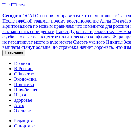
The FTimes
Сегодня:
ОСАГО по новым правилам: что изменилось с 1 август
После тяжёлой травмы: почему восстановление Аллы Пугачёвой
Криптовалюта по новым правилам: что изменится для россиян п
как защитить свои деньги
Павел Дуров на перекрёстке: чем мо
футбола оказались в центре политического конфликта
Жара пре
не гарантирует место в вузе мечты
Смерть учёного Никиты Зезин
выплаты станут больше, но страховка начнёт дорожать. Что изм
Навигация
Главная
В России
Общество
Экономика
Политика
Шоу-бизнес
Наука
Здоровье
Авто
Эксперт
Редакция
О портале