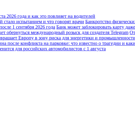
а 2026 года и как это повлияет на водителей
 стало испытанием и что говорят врачи
Банкротство физически
осле 1 сентября 2026 года
Банк может заблокировать карту даж
жет обернуться международный розыск для создателя Telegram
От
вращает Европу в зону риска для энергетики и промышленност
а после конфликта на парковке: что известно о трагедии и каки
енится для российских автомобилистов с 1 августа