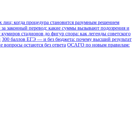
х лиц: когда процедура становится разумным решением
е за законный перевод: какие суммы вызывают подозрения и
 кумиров стадионов до фигур спора: как легенды советского
и
300 баллов ЕГЭ — и без бюджета: почему высший результат
е вопросы остаются без ответа
ОСАГО по новым правилам: